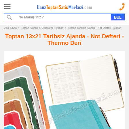
Ana Sayfa
Sipariş Formu
Bilgi İstek Formu
Ana Sayfa
›
Toptan Ajanda & Organizer Fiyatları
›
Toptan Tarihsiz Ajanda - Not Defteri Fiyatları
Toptan 13x21 Tarihsiz Ajanda - Not Defteri -
Promosyon
Thermo Deri
Ürün
Grupları
ucuz
toptan
satış
fiyatları
Ajanda
&
Organizer
ucuz
toptan
satış
fiyatları
Tarihsiz
Ajanda
-
Not
Defteri
ucuz
toptan
satış