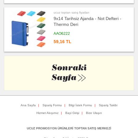
ucuz
toptan
satış
ucuz toptan satış fiyatları
fiyatları
9x14 Tarihsiz Ajanda - Not Defteri -
Masa
Seti
Thermo Deri
&
Sümen
Takımı
AAO6222
ucuz
59,16 TL
toptan
satış
fiyatları
Yapışkan
Notluk
Seti
&
Not
Tutucu
ucuz
toptan
satış
fiyatları
Bilgisayar
Aksesuarları
Ana Sayfa
|
Sipariş Formu
|
Bilgi İstek Formu
|
Sipariş Takibi
ucuz
toptan
Hizmet Akışımız
|
Bayi Girişi
|
Bize Ulaşın
satış
fiyatları
Diğer
Ürünler
UCUZ PROMOSYON ÜRÜNLERİ TOPTAN SATIŞ MERKEZİ