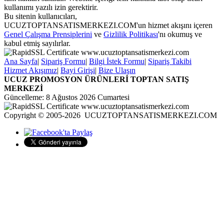
kullanımı yazılı izin gerektirir.
Bu sitenin kullanıcıları,
UCUZTOPTANSATISMERKEZI.COM'un hizmet akışını içeren
Genel Çalışma Prensiplerini
ve
Gizlilik Politikası
'nı okumuş ve
kabul etmiş sayılırlar.
Ana Sayfa
|
Sipariş Formu
|
Bilgi İstek Formu
|
Sipariş Takibi
Hizmet Akışımız
|
Bayi Girişi
|
Bize Ulaşın
UCUZ PROMOSYON ÜRÜNLERİ TOPTAN SATIŞ
MERKEZİ
Güncelleme: 8 Ağustos 2026 Cumartesi
Copyright © 2005-2026 UCUZTOPTANSATISMERKEZI.COM