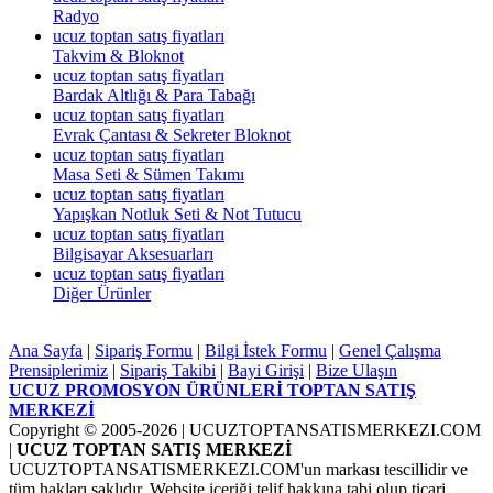
Radyo
ucuz toptan satış fiyatları
Takvim & Bloknot
ucuz toptan satış fiyatları
Bardak Altlığı & Para Tabağı
ucuz toptan satış fiyatları
Evrak Çantası & Sekreter Bloknot
ucuz toptan satış fiyatları
Masa Seti & Sümen Takımı
ucuz toptan satış fiyatları
Yapışkan Notluk Seti & Not Tutucu
ucuz toptan satış fiyatları
Bilgisayar Aksesuarları
ucuz toptan satış fiyatları
Diğer Ürünler
Ana Sayfa
|
Sipariş Formu
|
Bilgi İstek Formu
|
Genel Çalışma
Prensiplerimiz
|
Sipariş Takibi
|
Bayi Girişi
|
Bize Ulaşın
UCUZ PROMOSYON ÜRÜNLERİ TOPTAN SATIŞ
MERKEZİ
Copyright © 2005-2026
| UCUZTOPTANSATISMERKEZI.COM
|
UCUZ TOPTAN SATIŞ MERKEZİ
UCUZTOPTANSATISMERKEZI.COM'un markası tescillidir ve
tüm hakları saklıdır. Website içeriği telif hakkına tabi olup ticari