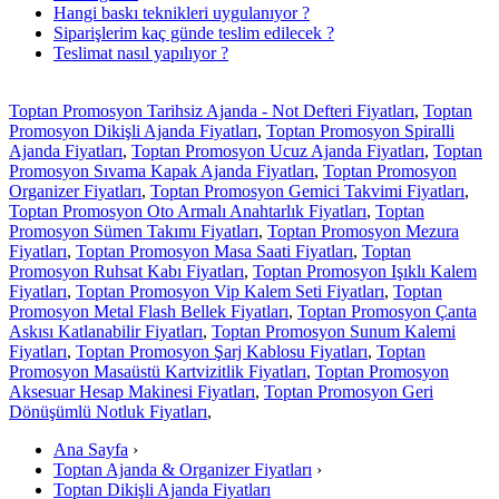
Hangi baskı teknikleri uygulanıyor ?
Siparişlerim kaç günde teslim edilecek ?
Teslimat nasıl yapılıyor ?
Toptan Promosyon Tarihsiz Ajanda - Not Defteri Fiyatları
,
Toptan
Promosyon Dikişli Ajanda Fiyatları
,
Toptan Promosyon Spiralli
Ajanda Fiyatları
,
Toptan Promosyon Ucuz Ajanda Fiyatları
,
Toptan
Promosyon Sıvama Kapak Ajanda Fiyatları
,
Toptan Promosyon
Organizer Fiyatları
,
Toptan Promosyon Gemici Takvimi Fiyatları
,
Toptan Promosyon Oto Armalı Anahtarlık Fiyatları
,
Toptan
Promosyon Sümen Takımı Fiyatları
,
Toptan Promosyon Mezura
Fiyatları
,
Toptan Promosyon Masa Saati Fiyatları
,
Toptan
Promosyon Ruhsat Kabı Fiyatları
,
Toptan Promosyon Işıklı Kalem
Fiyatları
,
Toptan Promosyon Vip Kalem Seti Fiyatları
,
Toptan
Promosyon Metal Flash Bellek Fiyatları
,
Toptan Promosyon Çanta
Askısı Katlanabilir Fiyatları
,
Toptan Promosyon Sunum Kalemi
Fiyatları
,
Toptan Promosyon Şarj Kablosu Fiyatları
,
Toptan
Promosyon Masaüstü Kartvizitlik Fiyatları
,
Toptan Promosyon
Aksesuar Hesap Makinesi Fiyatları
,
Toptan Promosyon Geri
Dönüşümlü Notluk Fiyatları
,
Ana Sayfa
›
Toptan Ajanda & Organizer Fiyatları
›
Toptan Dikişli Ajanda Fiyatları