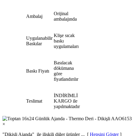
Orijinal
Ambalaj
ambalajında
Klişe sıcak
Uygulanabilir
baskı
Baskılar
uygulamaları
Basılacak
dökümana
Baskı Fiyatı
göre
fiyatlandırılır
İNDİRİMLİ
Teslimat
KARGO ile
yapılmaktadır
×
"Dikişli Ajanda"
ile ilişkili diğer ürünler ... [
Hepsini Göster
]