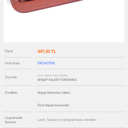
Seti
ucuz
toptan
satış
fiyatları
Ahşap
Kalem
Seti
ucuz
toptan
satış
fiyatları
347,43 TL
Fiyat
Ajanda
&
Organizer
GKSA2508
Ürün Kodu
ucuz
toptan
satış
ucuz toptan satış fiyatları
fiyatları
Ürün Adı
Matara
AHŞAP KALEM TÜKENMEZ
&
Termos
&
Bardak
Özellikler
Ahşap tükenmez kalem.
ucuz
toptan
Özel ahşap kutusunda.
satış
fiyatları
Geri
Dönüşümlü
Uygulanabilir
Ürünler
Lazer, Tampon ve Serigrafi baskı teknikleri
Baskılar
ucuz