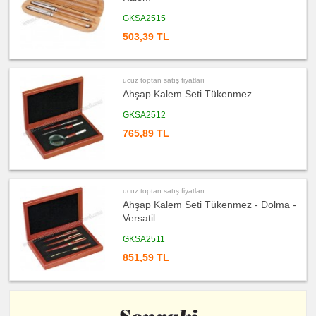
satış
fiyatları
Bardak
GKSA2515
Altlığı
&
503,39 TL
Para
Tabağı
ucuz
toptan
ucuz toptan satış fiyatları
satış
fiyatları
Ahşap Kalem Seti Tükenmez
Evrak
Çantası
&
GKSA2512
Sekreter
Bloknot
765,89 TL
ucuz
toptan
satış
fiyatları
Masa
Seti
ucuz toptan satış fiyatları
&
Ahşap Kalem Seti Tükenmez - Dolma -
Sümen
Takımı
Versatil
ucuz
GKSA2511
toptan
satış
851,59 TL
fiyatları
Yapışkan
Notluk
Seti
&
Not
Tutucu