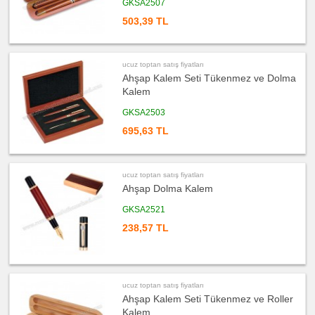
fiyatları
GKSA2507
Saat
503,39 TL
ucuz
toptan
satış
fiyatları
Kalem
ucuz toptan satış fiyatları
Ahşap Kalem Seti Tükenmez ve Dolma
ucuz
toptan
Kalem
satış
fiyatları
Kalemlik
GKSA2503
ucuz
695,63 TL
toptan
satış
fiyatları
Kartvizitlik
ucuz toptan satış fiyatları
ucuz
Ahşap Dolma Kalem
toptan
satış
fiyatları
GKSA2521
Radyo
238,57 TL
ucuz
toptan
satış
fiyatları
Takvim
&
Bloknot
ucuz toptan satış fiyatları
Ahşap Kalem Seti Tükenmez ve Roller
ucuz
toptan
Kalem