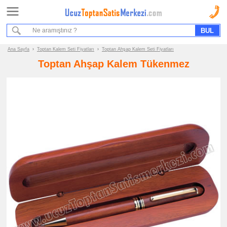
Ana Sayfa
Sipariş Formu
Bilgi İstek Formu
Ana Sayfa
›
Toptan Kalem Seti Fiyatları
›
Toptan Ahşap Kalem Seti Fiyatları
Toptan Ahşap Kalem Tükenmez
Promosyon
Ürün
Grupları
ucuz
toptan
satış
fiyatları
Kalem
Seti
ucuz
toptan
satış
fiyatları
Vip
Kalem
Seti
ucuz
toptan
satış
fiyatları
Ucuz
Kalem