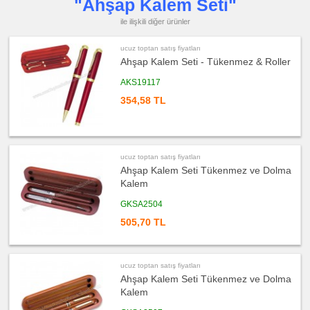
"Ahşap Kalem Seti"
Feneri
ile ilişkili diğer ürünler
ucuz
toptan
satış
fiyatları
ucuz toptan satış fiyatları
Çakmak
Ahşap Kalem Seti - Tükenmez & Roller
&
Küllük
AKS19117
ucuz
toptan
354,58 TL
satış
fiyatları
Masa
Çanta
Askısı
ucuz
ucuz toptan satış fiyatları
toptan
Ahşap Kalem Seti Tükenmez ve Dolma
satış
fiyatları
Kalem
PowerBank
&
Şarj
GKSA2504
Kablosu
505,70 TL
ucuz
toptan
satış
fiyatları
Flash
ucuz toptan satış fiyatları
Bellek
Ahşap Kalem Seti Tükenmez ve Dolma
ucuz
Kalem
toptan
satış