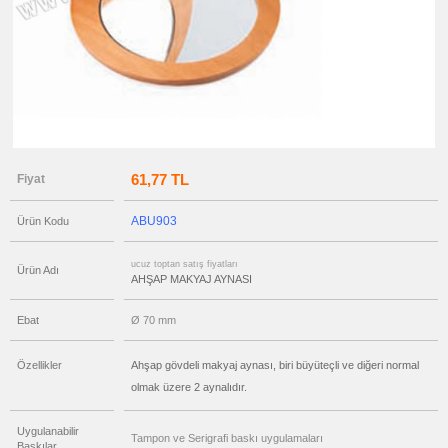
Manikür
Seti
ucuz
toptan
satış
fiyatları
Ajanda
&
Organizer
ucuz
toptan
satış
61,77 TL
Fiyat
fiyatları
Matara
&
Termos
ABU903
Ürün Kodu
&
Bardak
ucuz
ucuz toptan satış fiyatları
Ürün Adı
toptan
AHŞAP MAKYAJ AYNASI
satış
fiyatları
Geri
Ebat
Ø 70 mm
Dönüşümlü
Ürünler
ucuz
Özellikler
Ahşap gövdeli makyaj aynası, biri büyüteçli ve diğeri normal
toptan
satış
olmak üzere 2 aynalıdır.
fiyatları
Anahtarlık
Uygulanabilir
ucuz
Tampon ve Serigrafi baskı uygulamaları
toptan
Baskılar