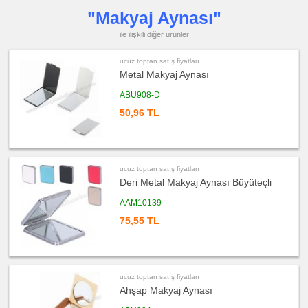
"Makyaj Aynası"
ucuz
toptan
satış
ile ilişkili diğer ürünler
fiyatları
PowerBank
&
ucuz toptan satış fiyatları
Şarj
Kablosu
Metal Makyaj Aynası
ucuz
ABU908-D
toptan
satış
50,96 TL
fiyatları
Flash
Bellek
ucuz
toptan
satış
ucuz toptan satış fiyatları
fiyatları
Saat
Deri Metal Makyaj Aynası Büyüteçli
ucuz
AAM10139
toptan
satış
75,55 TL
fiyatları
Kalem
ucuz
toptan
satış
fiyatları
ucuz toptan satış fiyatları
Kalem
Seti
Ahşap Makyaj Aynası
ucuz