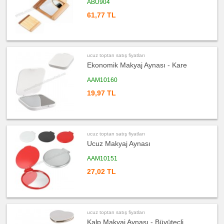
ABU904
toptan
satış
61,77 TL
fiyatları
Kalemlik
ucuz
toptan
satış
fiyatları
ucuz toptan satış fiyatları
Kartvizitlik
Ekonomik Makyaj Aynası - Kare
ucuz
toptan
AAM10160
satış
fiyatları
19,97 TL
Radyo
ucuz
toptan
satış
fiyatları
Takvim
ucuz toptan satış fiyatları
&
Bloknot
Ucuz Makyaj Aynası
ucuz
AAM10151
toptan
satış
27,02 TL
fiyatları
Bardak
Altlığı
&
Para
Tabağı
ucuz toptan satış fiyatları
ucuz
toptan
Kalp Makyaj Aynası - Büyüteçli