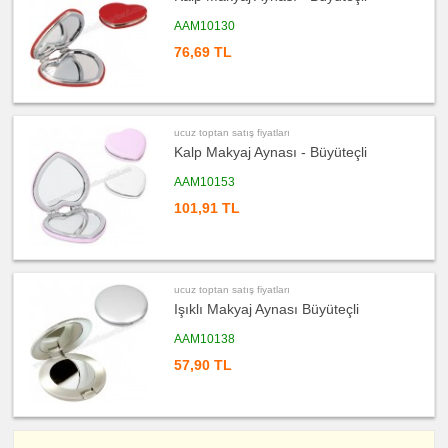
satış
fiyatları
Evrak
AAM10130
Çantası
&
76,69 TL
Sekreter
Bloknot
ucuz
toptan
satış
fiyatları
ucuz toptan satış fiyatları
Masa
Kalp Makyaj Aynası - Büyüteçli
Seti
&
Sümen
AAM10153
Takımı
101,91 TL
ucuz
toptan
satış
fiyatları
Yapışkan
Notluk
Seti
&
ucuz toptan satış fiyatları
Not
Işıklı Makyaj Aynası Büyüteçli
Tutucu
AAM10138
ucuz
toptan
satış
57,90 TL
fiyatları
Bilgisayar
Aksesuarları
ucuz
toptan
satış