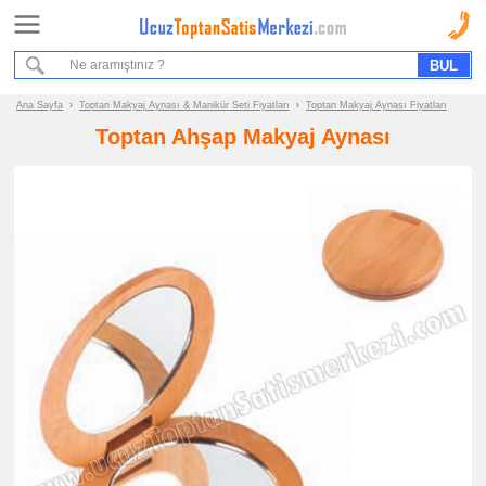
Ana Sayfa
Sipariş Formu
Bilgi İstek Formu
Ana Sayfa
›
Toptan Makyaj Aynası & Manikür Seti Fiyatları
›
Toptan Makyaj Aynası Fiyatları
Toptan Ahşap Makyaj Aynası
Promosyon
Ürün
Grupları
ucuz
toptan
satış
fiyatları
Makyaj
Aynası
&
Manikür
Seti
ucuz
toptan
satış
fiyatları
Makyaj
Aynası
ucuz
toptan
satış
fiyatları