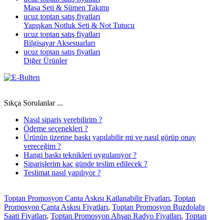
Masa Seti & Sümen Takımı
ucuz toptan satış fiyatları
Yapışkan Notluk Seti & Not Tutucu
ucuz toptan satış fiyatları
Bilgisayar Aksesuarları
ucuz toptan satış fiyatları
Diğer Ürünler
Sıkça Sorulanlar ...
Nasıl sipariş verebilirim ?
Ödeme seçenekleri ?
Ürünün üzerine baskı yapılabilir mi ve nasıl görüp onay
vereceğim ?
Hangi baskı teknikleri uygulanıyor ?
Siparişlerim kaç günde teslim edilecek ?
Teslimat nasıl yapılıyor ?
Toptan Promosyon Çanta Askısı Katlanabilir Fiyatları
,
Toptan
Promosyon Çanta Askısı Fiyatları
,
Toptan Promosyon Buzdolabı
Saati Fiyatları
,
Toptan Promosyon Ahşap Radyo Fiyatları
,
Toptan