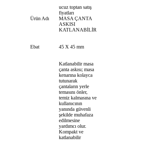
ucuz toptan satış
fiyatları
Ürün Adı
MASA ÇANTA
ASKISI
KATLANABİLİR
Ebat
45 X 45 mm
Katlanabilir masa
çanta askısı; masa
kenarına kolayca
tutunarak
çantaların yerle
temasını önler,
temiz kalmasına ve
kullanıcının
yanında güvenli
şekilde muhafaza
edilmesine
yardımcı olur.
Kompakt ve
katlanabilir