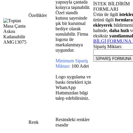
yapısıyla çantada
İSTEK BİLDİRİM
kolayca taşınabilir.
FORMLARI
Özel standlı
Ürün ile ilgili
istekle
Özellikler
kutusu sayesinde
ürünü ilgili
formlara
şık bir kurumsal
ekleyerek
bildirmeni
hediye olarak
halinde,
daha hızlı
v
sunulabilir. Firma
eksiksiz
yanıtlanmak
logosu ile
BİLGİ FORMUNA
markalanmaya
Sipariş Miktarı:
uygundur.
Minimum Sipariş
Miktarı:
100 Adet
Logo uygulama ve
baskı örnekleri için
WhatsApp
Hattımızdan bilgi
talep edebilirsiniz.
Resimdeki renkler
Renk
esasdır