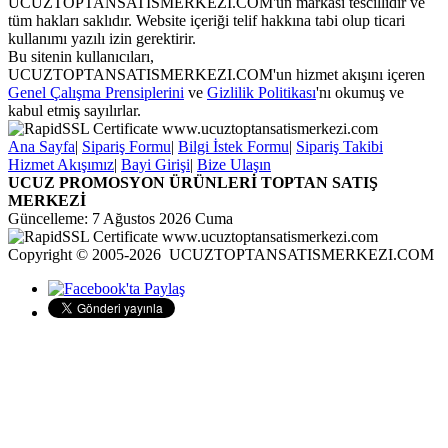
UCUZTOPTANSATISMERKEZI.COM'un markası tescillidir ve
tüm hakları saklıdır. Website içeriği telif hakkına tabi olup ticari
kullanımı yazılı izin gerektirir.
Bu sitenin kullanıcıları,
UCUZTOPTANSATISMERKEZI.COM'un hizmet akışını içeren
Genel Çalışma Prensiplerini
ve
Gizlilik Politikası
'nı okumuş ve
kabul etmiş sayılırlar.
Ana Sayfa
|
Sipariş Formu
|
Bilgi İstek Formu
|
Sipariş Takibi
Hizmet Akışımız
|
Bayi Girişi
|
Bize Ulaşın
UCUZ PROMOSYON ÜRÜNLERİ TOPTAN SATIŞ
MERKEZİ
Güncelleme: 7 Ağustos 2026 Cuma
Copyright © 2005-2026 UCUZTOPTANSATISMERKEZI.COM