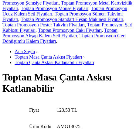
Promosyon Şemsiye Fiyatları
,
Toptan Promosyon Metal Kartvizitlik
Fiyatları
,
Toptan Promosyon Mouse Fiyatları
,
Toptan Promosyon
Ucuz Kalem Seti Fiyatları
,
Toptan Promosyon Sümen Takvimi
Fiyatları
,
Toptan Promosyon Standart Hesap Makinesi Fiyatları
,
Toptan Promosyon Poster Takvim Fiyatları
,
Toptan Promosyon Şarj
Kablosu Fiyatları
,
Toptan Promosyon Çakı Fiyatları
,
Toptan
Promosyon Ahşap Kalem Seti Fiyatları
,
Toptan Promosyon Geri
Dönüşümlü Kalem Fiyatları
,
Ana Sayfa
›
Toptan Masa Çanta Askısı Fiyatları
›
Toptan Çanta Askısı Katlanabilir Fiyatları
Toptan Masa Çanta Askısı
Katlanabilir
Fiyat
123,53 TL
Ürün Kodu
AMG13075