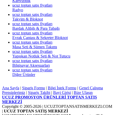
Kartvizitlik
ucuz toptan satış fiyatları
Radyo
ucuz toptan satış fiyatları
Takvim & Bloknot
ucuz toptan satış fiyatları
Bardak Altlığı & Para Tabağı
ucuz toptan satış fiyatları
Evrak Çantası & Sekreter Bloknot
ucuz toptan satış fiyatları
Masa Seti & Sümen Takımı
ucuz toptan satış fiyatları
Yapışkan Notluk Seti & Not Tutucu
ucuz toptan satış fiyatları
Bilgisayar Aksesuarları
ucuz toptan satış fiyatları
Diğer Ürünler
Ana Sayfa
|
Sipariş Formu
|
Bilgi İstek Formu
|
Genel Çalışma
Prensiplerimiz
|
Sipariş Takibi
|
Bayi Girişi
|
Bize Ulaşın
UCUZ PROMOSYON ÜRÜNLERİ TOPTAN SATIŞ
MERKEZİ
Copyright © 2005-2026
| UCUZTOPTANSATISMERKEZI.COM
|
UCUZ TOPTAN SATIŞ MERKEZİ