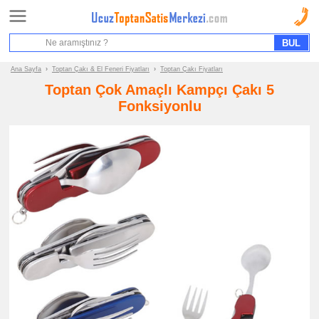
Ana Sayfa
Sipariş Formu
Bilgi İstek Formu
Ana Sayfa
›
Toptan Çakı & El Feneri Fiyatları
›
Toptan Çakı Fiyatları
Toptan Çok Amaçlı Kampçı Çakı 5
Promosyon
Fonksiyonlu
Ürün
Grupları
ucuz
toptan
satış
fiyatları
Çakı
&
El
Feneri
ucuz
toptan
satış
fiyatları
Çakı
ucuz
toptan
satış
fiyatları
El
Feneri