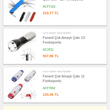
ucuz
ACF7102
toptan
satış
210,77 TL
fiyatları
Bardak
Altlığı
&
Para
Tabağı
ucuz
ucuz toptan satış fiyatları
toptan
Fenerli Çok Amaçlı Çakı 13
satış
fiyatları
Fonksiyonlu
Evrak
Çantası
GC2011
&
Sekreter
Bloknot
507,96 TL
ucuz
toptan
satış
fiyatları
ucuz toptan satış fiyatları
Masa
Seti
Fenerli Çok Amaçlı Çakı 11
&
Fonksiyonlu
Sümen
Takımı
ACF7062
ucuz
toptan
133,46 TL
satış
fiyatları
Yapışkan
Notluk
Seti
&