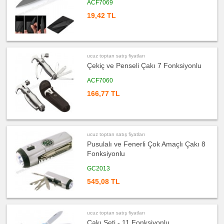
ACF7069
toptan
satış
19,42 TL
fiyatları
Kalem
ucuz
toptan
satış
fiyatları
ucuz toptan satış fiyatları
Kalem
Seti
Çekiç ve Penseli Çakı 7 Fonksiyonlu
ucuz
ACF7060
toptan
satış
166,77 TL
fiyatları
Kalemlik
ucuz
toptan
satış
fiyatları
ucuz toptan satış fiyatları
Kartvizitlik
Pusulalı ve Fenerli Çok Amaçlı Çakı 8
ucuz
Fonksiyonlu
toptan
satış
fiyatları
GC2013
Radyo
545,08 TL
ucuz
toptan
satış
fiyatları
Takvim
ucuz toptan satış fiyatları
&
Bloknot
Çakı Seti - 11 Fonksiyonlu