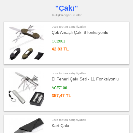
toptan
satış
"Çakı"
fiyatları
Çakmak
&
ile ilişkili diğer ürünler
Küllük
ucuz
ucuz toptan satış fiyatları
toptan
Çok Amaçlı Çakı 8 fonksiyonlu
satış
fiyatları
Masa
GC2061
Çanta
Askısı
42,83 TL
ucuz
toptan
satış
fiyatları
PowerBank
&
ucuz toptan satış fiyatları
Şarj
Kablosu
El Feneri Çakı Seti - 11 Fonksiyonlu
ucuz
ACF7106
toptan
satış
357,47 TL
fiyatları
Flash
Bellek
ucuz
toptan
satış
ucuz toptan satış fiyatları
fiyatları
Saat
Kart Çakı
ucuz