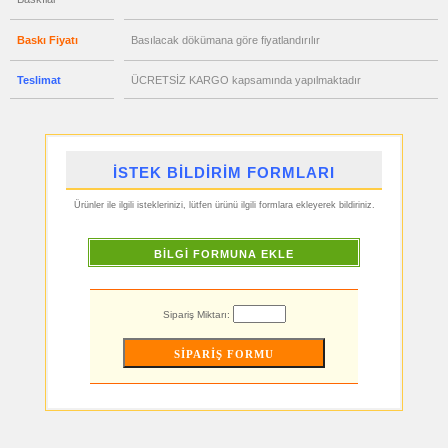
Geri
Dönüşümlü
Ürünler
Baskı Fiyatı
Basılacak dökümana göre fiyatlandırılır
ucuz
toptan
Teslimat
ÜCRETSİZ KARGO kapsamında yapılmaktadır
satış
fiyatları
Anahtarlık
ucuz
toptan
satış
fiyatları
İSTEK BİLDİRİM FORMLARI
Hesap
Makinesi
Ürünler ile ilgili isteklerinizi, lütfen ürünü ilgili formlara ekleyerek bildiriniz.
ucuz
toptan
satış
fiyatları
BİLGİ FORMUNA EKLE
Makyaj
Aynası
&
Manikür
Seti
Sipariş Miktarı:
ucuz
toptan
satış
fiyatları
Şerit
Metre
&
Mezura
ucuz