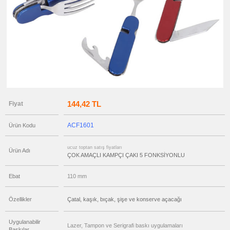
ucuz
toptan
satış
fiyatları
Fenerli
Anahtarlık
ucuz
toptan
satış
fiyatları
Tornavida
Seti
ucuz
144,42 TL
Fiyat
toptan
satış
fiyatları
ACF1601
Ajanda
Ürün Kodu
&
Organizer
ucuz toptan satış fiyatları
ucuz
Ürün Adı
ÇOK AMAÇLI KAMPÇI ÇAKI 5 FONKSİYONLU
toptan
satış
fiyatları
Matara
Ebat
110 mm
&
Termos
&
Bardak
Özellikler
Çatal, kaşık, bıçak, şişe ve konserve açacağı
ucuz
toptan
Uygulanabilir
satış
Lazer, Tampon ve Serigrafi baskı uygulamaları
fiyatları
Baskılar