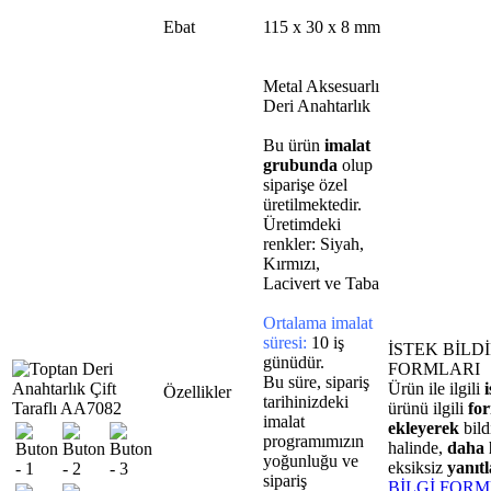
Ebat
115 x 30 x 8 mm
Metal Aksesuarlı
Deri Anahtarlık
Bu ürün
imalat
grubunda
olup
siparişe özel
üretilmektedir.
Üretimdeki
renkler: Siyah,
Kırmızı,
Lacivert ve Taba
Ortalama imalat
süresi:
10 iş
İSTEK BİLD
günüdür.
FORMLARI
Bu süre, sipariş
Ürün ile ilgili
Özellikler
tarihinizdeki
ürünü ilgili
fo
imalat
ekleyerek
bil
programımızın
halinde,
daha h
yoğunluğu ve
eksiksiz
yanıt
sipariş
BİLGİ FOR