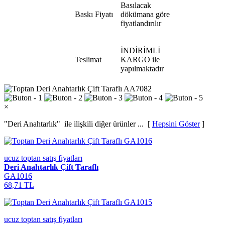
Basılacak
Baskı Fiyatı
dökümana göre
fiyatlandırılır
İNDİRİMLİ
Teslimat
KARGO ile
yapılmaktadır
×
"Deri Anahtarlık"
ile ilişkili diğer ürünler ... [
Hepsini Göster
]
ucuz toptan satış fiyatları
Deri Anahtarlık Çift Taraflı
GA1016
68,71 TL
ucuz toptan satış fiyatları