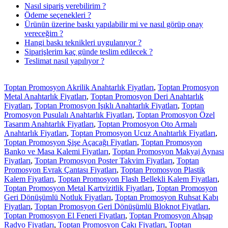
Nasıl sipariş verebilirim ?
Ödeme seçenekleri ?
Ürünün üzerine baskı yapılabilir mi ve nasıl görüp onay
vereceğim ?
Hangi baskı teknikleri uygulanıyor ?
Siparişlerim kaç günde teslim edilecek ?
Teslimat nasıl yapılıyor ?
Toptan Promosyon Akrilik Anahtarlık Fiyatları
,
Toptan Promosyon
Metal Anahtarlık Fiyatları
,
Toptan Promosyon Deri Anahtarlık
Fiyatları
,
Toptan Promosyon Işıklı Anahtarlık Fiyatları
,
Toptan
Promosyon Pusulalı Anahtarlık Fiyatları
,
Toptan Promosyon Özel
Tasarım Anahtarlık Fiyatları
,
Toptan Promosyon Oto Armalı
Anahtarlık Fiyatları
,
Toptan Promosyon Ucuz Anahtarlık Fiyatları
,
Toptan Promosyon Şişe Açacağı Fiyatları
,
Toptan Promosyon
Banko ve Masa Kalemi Fiyatları
,
Toptan Promosyon Makyaj Aynası
Fiyatları
,
Toptan Promosyon Poster Takvim Fiyatları
,
Toptan
Promosyon Evrak Çantası Fiyatları
,
Toptan Promosyon Plastik
Kalem Fiyatları
,
Toptan Promosyon Flash Bellekli Kalem Fiyatları
,
Toptan Promosyon Metal Kartvizitlik Fiyatları
,
Toptan Promosyon
Geri Dönüşümlü Notluk Fiyatları
,
Toptan Promosyon Ruhsat Kabı
Fiyatları
,
Toptan Promosyon Geri Dönüşümlü Bloknot Fiyatları
,
Toptan Promosyon El Feneri Fiyatları
,
Toptan Promosyon Ahşap
Radyo Fiyatları
,
Toptan Promosyon Çakı Fiyatları
,
Toptan