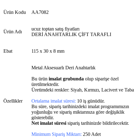
Ürün Kodu
AA7082
ucuz toptan satış fiyatları
Ürün Adı
DERİ ANAHTARLIK ÇİFT TARAFLI
Ebat
115 x 30 x 8 mm
Metal Aksesuarlı Deri Anahtarlık
Bu ürün
imalat grubunda
olup siparişe özel
üretilmektedir.
Üretimdeki renkler: Siyah, Kırmızı, Lacivert ve Taba
Özellikler
Ortalama imalat süresi:
10 iş günüdür.
Bu süre, sipariş tarihinizdeki imalat programımızın
yoğunluğu ve sipariş miktarınıza göre değişiklik
gösterebilir.
Net imalat süresi
sipariş tarihinizde bildirilecektir.
Minimum Sipariş Miktarı:
250 Adet