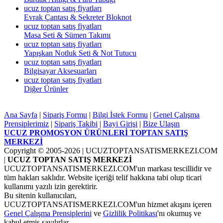
ucuz toptan satış fiyatları
Evrak Çantası & Sekreter Bloknot
ucuz toptan satış fiyatları
Masa Seti & Sümen Takımı
ucuz toptan satış fiyatları
Yapışkan Notluk Seti & Not Tutucu
ucuz toptan satış fiyatları
Bilgisayar Aksesuarları
ucuz toptan satış fiyatları
Diğer Ürünler
Ana Sayfa
|
Sipariş Formu
|
Bilgi İstek Formu
|
Genel Çalışma
Prensiplerimiz
|
Sipariş Takibi
|
Bayi Girişi
|
Bize Ulaşın
UCUZ PROMOSYON ÜRÜNLERİ TOPTAN SATIŞ
MERKEZİ
Copyright © 2005-2026
| UCUZTOPTANSATISMERKEZI.COM
|
UCUZ TOPTAN SATIŞ MERKEZİ
UCUZTOPTANSATISMERKEZI.COM'un markası tescillidir ve
tüm hakları saklıdır. Website içeriği telif hakkına tabi olup ticari
kullanımı yazılı izin gerektirir.
Bu sitenin kullanıcıları,
UCUZTOPTANSATISMERKEZI.COM'un hizmet akışını içeren
Genel Çalışma Prensiplerini
ve
Gizlilik Politikası
'nı okumuş ve
kabul etmiş sayılırlar.