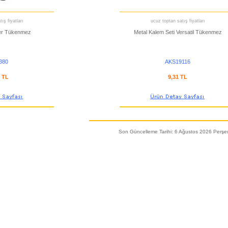
ış fiyatları
ucuz toptan satış fiyatları
ler Tükenmez
Metal Kalem Seti Versatil Tükenmez
380
AKS19116
8 TL
9,31 TL
Son Güncelleme Tarihi: 6 Ağustos 2026 Perş