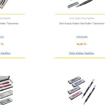
ış fiyatları
ucuz toptan satış fiyatları
 Roller Tükenmez
Deri Kutulu Kalem Seti Roller Tükenmez
112
GKS2346
2 TL
41,50 TL