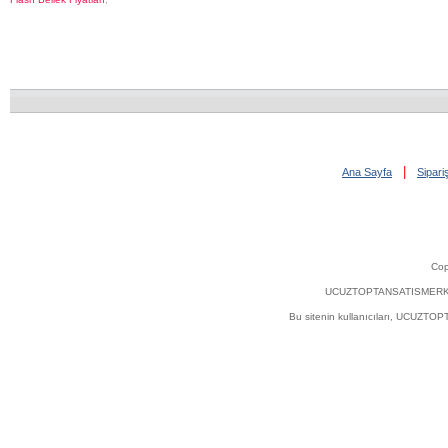
|
Ana Sayfa
Sipar
Cop
UCUZTOPTANSATISMERKEZI.COM'
Bu sitenin kullanıcıları, UCUZT