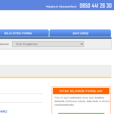
BİLGİ İSTEK FORMU
BAYİ GİRİŞİ
larımız
İSTEK BİLDİRİM FORMLARI
Ürün ile ilgili
istekleriniz
ürünü ilgili
formlara
ekleyerek
bildirmeniz halinde,
daha hızlı
ve eksiksiz
yanıtlanmaktadır.
ENMEZ