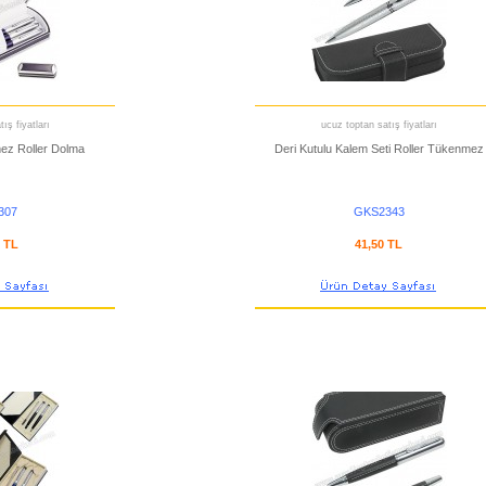
ış fiyatları
ucuz toptan satış fiyatları
ez Roller Dolma
Deri Kutulu Kalem Seti Roller Tükenmez
307
GKS2343
3 TL
41,50 TL