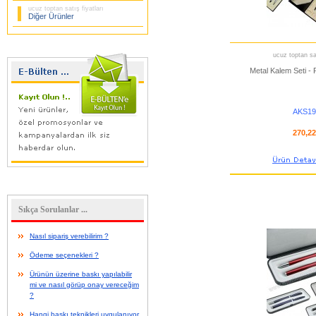
ucuz toptan satış fiyatları
Diğer Ürünler
ucuz toptan sat
Metal Kalem Seti -
AKS19
270,2
Sıkça Sorulanlar ...
Nasıl sipariş verebilirim ?
Ödeme seçenekleri ?
Ürünün üzerine baskı yapılabilir
mi ve nasıl görüp onay vereceğim
?
Hangi baskı teknikleri uygulanıyor