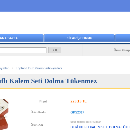
ANA SAYFA
SİPARİŞ FORMU
Ürün Grup
yatları
›
Toptan Ucuz Kalem Seti Fiyatları
lıflı Kalem Seti Dolma Tükenmez
223,13 TL
Fiyat
Ürün Kodu
GKS2317
ucuz toptan satış fiyatları
Ürün Adı
DERİ KILIFLI KALEM SETİ DOLMA TÜK