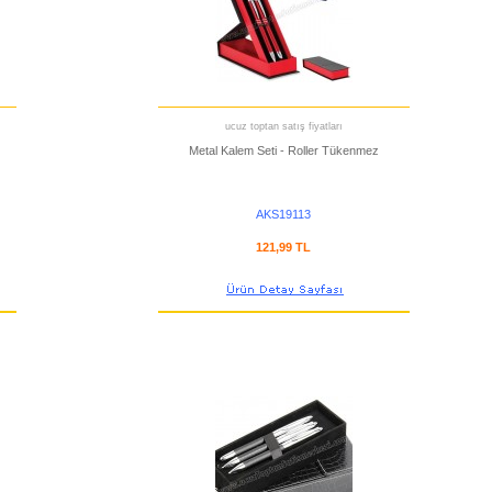
ucuz toptan satış fiyatları
Metal Kalem Seti - Roller Tükenmez
AKS19113
121,99 TL