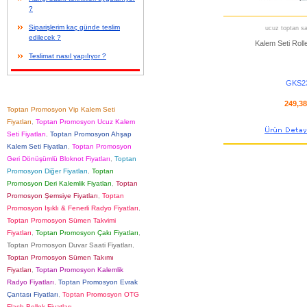
?
Siparişlerim kaç günde teslim
ucuz toptan sat
edilecek ?
Kalem Seti Rol
Teslimat nasıl yapılıyor ?
GKS2
249,3
Toptan Promosyon Vip Kalem Seti
Fiyatları
,
Toptan Promosyon Ucuz Kalem
Seti Fiyatları
,
Toptan Promosyon Ahşap
Kalem Seti Fiyatları
,
Toptan Promosyon
Geri Dönüşümlü Bloknot Fiyatları
,
Toptan
Promosyon Diğer Fiyatları
,
Toptan
Promosyon Deri Kalemlik Fiyatları
,
Toptan
Promosyon Şemsiye Fiyatları
,
Toptan
Promosyon Işıklı & Fenerli Radyo Fiyatları
,
Toptan Promosyon Sümen Takvimi
Fiyatları
,
Toptan Promosyon Çakı Fiyatları
,
Toptan Promosyon Duvar Saati Fiyatları
,
Toptan Promosyon Sümen Takımı
Fiyatları
,
Toptan Promosyon Kalemlik
Radyo Fiyatları
,
Toptan Promosyon Evrak
Çantası Fiyatları
,
Toptan Promosyon OTG
Flash Bellek Fiyatları
,