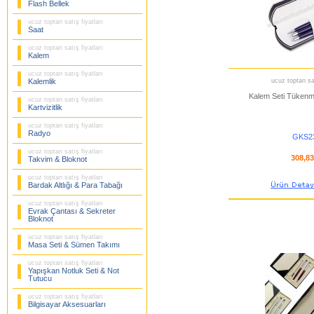
Flash Bellek
ucuz toptan satış fiyatları
Saat
ucuz toptan satış fiyatları
Kalem
ucuz toptan satış fiyatları
Kalemlik
ucuz toptan sat
Kalem Seti Tükenm
ucuz toptan satış fiyatları
Kartvizitlik
ucuz toptan satış fiyatları
Radyo
GKS2
ucuz toptan satış fiyatları
308,8
Takvim & Bloknot
ucuz toptan satış fiyatları
Bardak Altlığı & Para Tabağı
ucuz toptan satış fiyatları
Evrak Çantası & Sekreter
Bloknot
ucuz toptan satış fiyatları
Masa Seti & Sümen Takımı
ucuz toptan satış fiyatları
Yapışkan Notluk Seti & Not
Tutucu
ucuz toptan satış fiyatları
Bilgisayar Aksesuarları