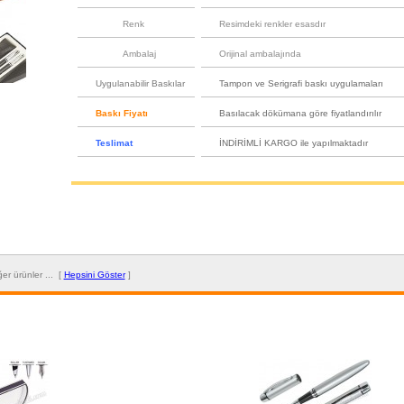
Renk
Resimdeki renkler esasdır
Ambalaj
Orijinal ambalajında
Uygulanabilir Baskılar
Tampon ve Serigrafi baskı uygulamaları
Baskı Fiyatı
Basılacak dökümana göre fiyatlandırılır
Teslimat
İNDİRİMLİ KARGO ile yapılmaktadır
diğer ürünler ... [
Hepsini Göster
]