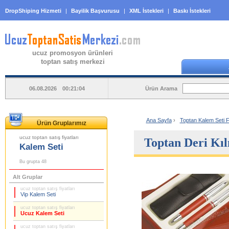
DropShiping Hizmeti
|
Bayilik Başvurusu
|
XML İstekleri
|
Baskı İstekleri
ucuz promosyon ürünleri
toptan satış merkezi
Ürün Arama
06.08.2026 00:21:04
Ana Sayfa
›
Toptan Kalem Seti Fi
Ürün Gruplarımız
ucuz toptan satış fiyatları
Toptan Deri Kı
Kalem Seti
Bu grupta 48
Alt Gruplar
ucuz toptan satış fiyatları
Vip Kalem Seti
ucuz toptan satış fiyatları
Ucuz Kalem Seti
ucuz toptan satış fiyatları