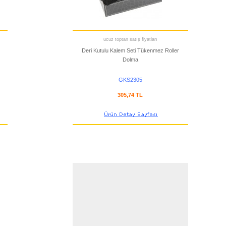
ucuz toptan satış fiyatları
Deri Kutulu Kalem Seti Tükenmez Roller
Dolma
GKS2305
305,74 TL