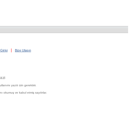
|
Girişi
Bize Ulaşın
EZİ
nımı yazılı izin gerektirir.
'nı okumuş ve kabul etmiş sayılırlar.