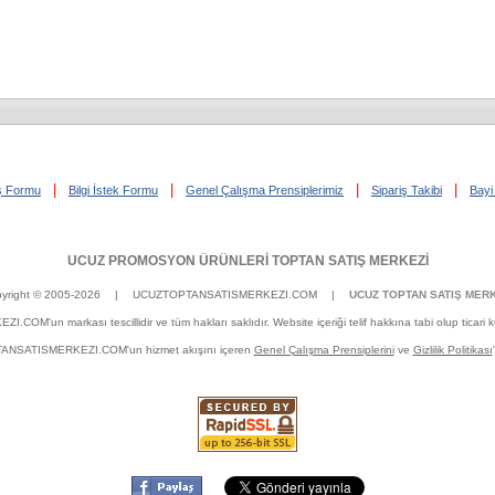
|
|
|
|
iş Formu
Bilgi İstek Formu
Genel Çalışma Prensiplerimiz
Sipariş Takibi
Bayi 
UCUZ PROMOSYON ÜRÜNLERİ TOPTAN SATIŞ MERKEZİ
yright © 2005-2026
| UCUZTOPTANSATISMERKEZI.COM |
UCUZ TOPTAN SATIŞ MERK
un markası tescillidir ve tüm hakları saklıdır. Website içeriği telif hakkına tabi olup ticari kulla
OPTANSATISMERKEZI.COM'un hizmet akışını içeren
Genel Çalışma Prensiplerini
ve
Gizlilik Politikası