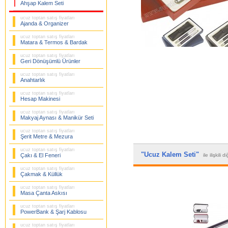
Ahşap Kalem Seti
ucuz toptan satış fiyatları
Ajanda & Organizer
ucuz toptan satış fiyatları
Matara & Termos & Bardak
ucuz toptan satış fiyatları
Geri Dönüşümlü Ürünler
ucuz toptan satış fiyatları
Anahtarlık
ucuz toptan satış fiyatları
Hesap Makinesi
ucuz toptan satış fiyatları
Makyaj Aynası & Manikür Seti
ucuz toptan satış fiyatları
Şerit Metre & Mezura
ucuz toptan satış fiyatları
"Ucuz Kalem Seti"
Çakı & El Feneri
ile ilişkili 
ucuz toptan satış fiyatları
Çakmak & Küllük
ucuz toptan satış fiyatları
Masa Çanta Askısı
ucuz toptan satış fiyatları
PowerBank & Şarj Kablosu
ucuz toptan satış fiyatları