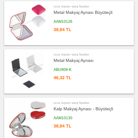
satış
fiyatları
ucuz toptan satış fiyatları
Evrak
Çantası
Metal Makyaj Aynası Büyüteçli
&
Sekreter
Bloknot
AAM10126
38,84 TL
ucuz
toptan
satış
fiyatları
Masa
Seti
&
Sümen
ucuz toptan satış fiyatları
Takımı
Metal Makyaj Aynası
ucuz
toptan
ABU908-K
satış
fiyatları
46,32 TL
Yapışkan
Notluk
Seti
&
Not
Tutucu
ucuz toptan satış fiyatları
ucuz
toptan
Kalp Makyaj Aynası - Büyüteçli
satış
fiyatları
AAM10130
Bilgisayar
Aksesuarları
38,84 TL
ucuz
toptan
satış