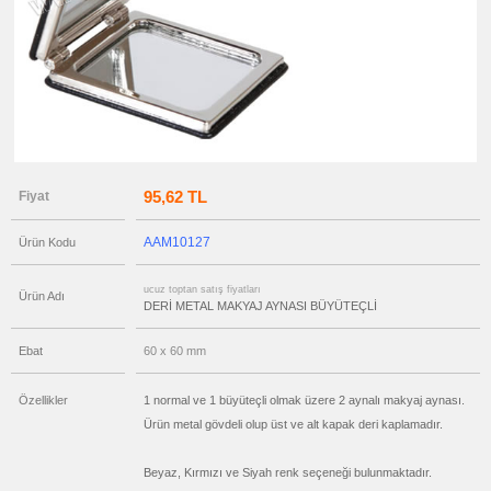
Manikür
Seti
ucuz
toptan
satış
fiyatları
Ajanda
&
Organizer
ucuz
toptan
satış
95,62 TL
Fiyat
fiyatları
Matara
&
Termos
AAM10127
Ürün Kodu
&
Bardak
ucuz
ucuz toptan satış fiyatları
Ürün Adı
toptan
DERİ METAL MAKYAJ AYNASI BÜYÜTEÇLİ
satış
fiyatları
Geri
Ebat
60 x 60 mm
Dönüşümlü
Ürünler
ucuz
Özellikler
1 normal ve 1 büyüteçli olmak üzere 2 aynalı makyaj aynası.
toptan
satış
Ürün metal gövdeli olup üst ve alt kapak deri kaplamadır.
fiyatları
Anahtarlık
Beyaz, Kırmızı ve Siyah renk seçeneği bulunmaktadır.
ucuz
toptan