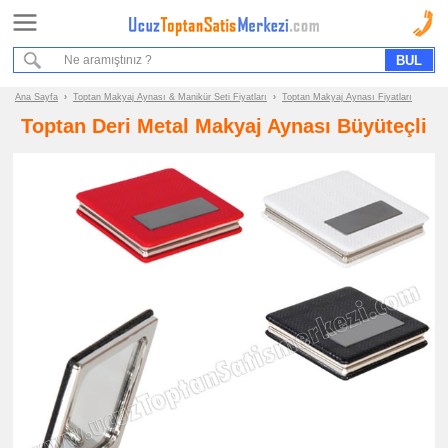
Ana Sayfa
Sipariş Formu
Bilgi İstek Formu
Ana Sayfa
›
Toptan Makyaj Aynası & Manikür Seti Fiyatları
›
Toptan Makyaj Aynası Fiyatları
Toptan Deri Metal Makyaj Aynası Büyüteçli
Promosyon
Ürün
Grupları
ucuz
toptan
satış
fiyatları
Makyaj
Aynası
&
Manikür
Seti
ucuz
toptan
satış
fiyatları
Makyaj
Aynası
ucuz
toptan
satış
fiyatları