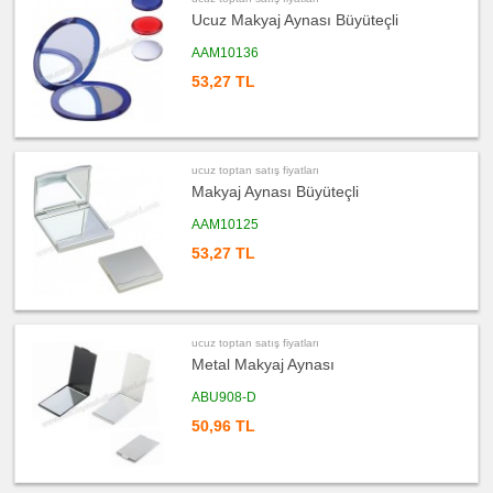
toptan
Ucuz Makyaj Aynası Büyüteçli
satış
fiyatları
Kalemlik
AAM10136
ucuz
53,27 TL
toptan
satış
fiyatları
Kartvizitlik
ucuz
toptan
ucuz toptan satış fiyatları
satış
Makyaj Aynası Büyüteçli
fiyatları
Radyo
AAM10125
ucuz
toptan
53,27 TL
satış
fiyatları
Takvim
&
Bloknot
ucuz
ucuz toptan satış fiyatları
toptan
Metal Makyaj Aynası
satış
fiyatları
Bardak
ABU908-D
Altlığı
&
50,96 TL
Para
Tabağı
ucuz
toptan