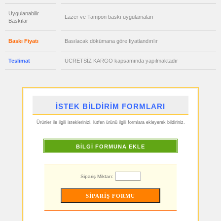
satış
fiyatları
Uygulanabilir
Hesap
Lazer ve Tampon baskı uygulamaları
Makinesi
Baskılar
ucuz
toptan
Baskı Fiyatı
Basılacak dökümana göre fiyatlandırılır
satış
fiyatları
Şerit
Teslimat
ÜCRETSİZ KARGO kapsamında yapılmaktadır
Metre
&
Mezura
ucuz
toptan
satış
fiyatları
İSTEK BİLDİRİM FORMLARI
Çakı
&
El
Ürünler ile ilgili isteklerinizi, lütfen ürünü ilgili formlara ekleyerek bildiriniz.
Feneri
ucuz
toptan
BİLGİ FORMUNA EKLE
satış
fiyatları
Çakmak
&
Küllük
Sipariş Miktarı:
ucuz
toptan
satış
fiyatları
Masa
Çanta
Askısı