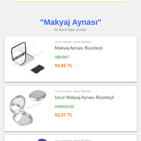
ucuz
toptan
satış
fiyatları
"Makyaj Aynası"
PowerBank
&
Şarj
ile ilişkili diğer ürünler
Kablosu
ucuz
ucuz toptan satış fiyatları
toptan
Makyaj Aynası Büyüteçli
satış
fiyatları
Flash
ABU907
Bellek
54,82 TL
ucuz
toptan
satış
fiyatları
Saat
ucuz
ucuz toptan satış fiyatları
toptan
Ucuz Makyaj Aynası Büyüteçli
satış
fiyatları
Kalem
AAM10150
ucuz
53,27 TL
toptan
satış
fiyatları
Kalem
Seti
ucuz
ucuz toptan satış fiyatları