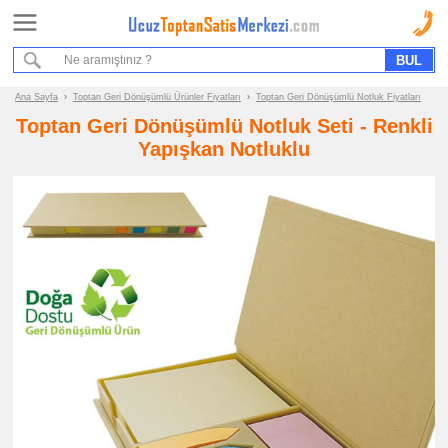
Ana Sayfa
Sipariş Formu
Bilgi İstek Formu
Ana Sayfa
›
Toptan Geri Dönüşümlü Ürünler Fiyatları
›
Toptan Geri Dönüşümlü Notluk Fiyatları
Toptan Geri Dönüşümlü Notluk Seti - Renkli
Promosyon
Yapışkan Notluklu
Ürün
Grupları
ucuz
toptan
satış
fiyatları
Geri
Dönüşümlü
Ürünler
ucuz
toptan
satış
fiyatları
Geri
Dönüşümlü
Bloknot
ucuz
toptan
satış
fiyatları
Geri