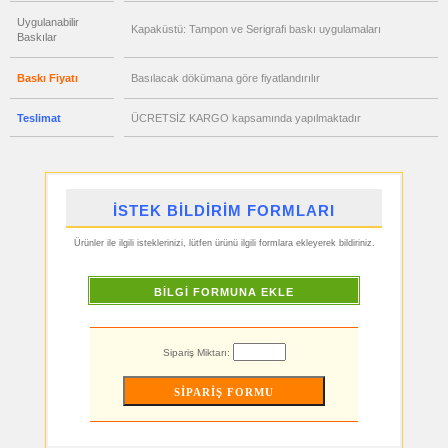
satış
fiyatları
Uygulanabilir
Kapaküstü: Tampon ve Serigrafi baskı uygulamaları
Hesap
Baskılar
Makinesi
ucuz
Baskı Fiyatı
Basılacak dökümana göre fiyatlandırılır
toptan
satış
fiyatları
Makyaj
Teslimat
ÜCRETSİZ KARGO kapsamında yapılmaktadır
Aynası
&
Manikür
Seti
ucuz
toptan
İSTEK BİLDİRİM FORMLARI
satış
fiyatları
Şerit
Metre
Ürünler ile ilgili isteklerinizi, lütfen ürünü ilgili formlara ekleyerek bildiriniz.
&
Mezura
ucuz
BİLGİ FORMUNA EKLE
toptan
satış
fiyatları
Çakı
&
Sipariş Miktarı:
El
Feneri
ucuz
toptan
satış
fiyatları
Çakmak