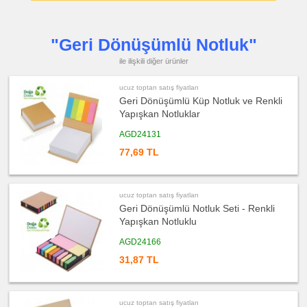
&
Küllük
ucuz
toptan
"Geri Dönüşümlü Notluk"
satış
fiyatları
ile ilişkili diğer ürünler
Masa
Çanta
Askısı
ucuz toptan satış fiyatları
ucuz
Geri Dönüşümlü Küp Notluk ve Renkli
toptan
satış
Yapışkan Notluklar
fiyatları
PowerBank
AGD24131
&
Şarj
Kablosu
77,69 TL
ucuz
toptan
satış
fiyatları
ucuz toptan satış fiyatları
Flash
Geri Dönüşümlü Notluk Seti - Renkli
Bellek
Yapışkan Notluklu
ucuz
toptan
AGD24166
satış
fiyatları
Saat
31,87 TL
ucuz
toptan
satış
fiyatları
ucuz toptan satış fiyatları