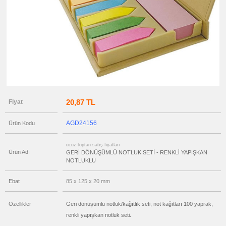
Dönüşümlü
Kalem
ucuz
toptan
satış
fiyatları
Geri
Dönüşümlü
Notluk
ucuz
toptan
satış
fiyatları
Ajanda
20,87 TL
Fiyat
&
Organizer
ucuz
AGD24156
Ürün Kodu
toptan
satış
fiyatları
Matara
ucuz toptan satış fiyatları
&
Ürün Adı
GERİ DÖNÜŞÜMLÜ NOTLUK SETİ - RENKLİ YAPIŞKAN
Termos
NOTLUKLU
&
Bardak
ucuz
Ebat
85 x 125 x 20 mm
toptan
satış
fiyatları
Özellikler
Geri dönüşümlü notluk/kağıtlık seti; not kağıtları 100 yaprak,
Anahtarlık
renkli yapışkan notluk seti.
ucuz
toptan