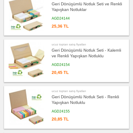
Kalem
Geri Dönüşümlü Notluk Seti ve Renkli
ucuz
Yapışkan Notluklar
toptan
satış
AGD24144
fiyatları
Kalem
Seti
25,36 TL
ucuz
toptan
satış
fiyatları
ucuz toptan satış fiyatları
Kalemlik
Geri Dönüşümlü Notluk Seti - Kalemli
ucuz
ve Renkli Yapışkan Notluklu
toptan
satış
AGD24154
fiyatları
Kartvizitlik
20,45 TL
ucuz
toptan
satış
fiyatları
Radyo
ucuz toptan satış fiyatları
Geri Dönüşümlü Notluk Seti - Renkli
ucuz
toptan
Yapışkan Notluklu
satış
fiyatları
AGD24155
Takvim
&
Bloknot
20,85 TL
ucuz
toptan