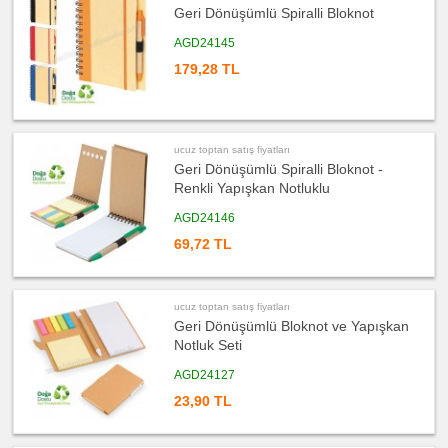
Kalem
Geri Dönüşümlü Spiralli Bloknot
ucuz
toptan
AGD24145
satış
fiyatları
179,28 TL
Kalem
Seti
ucuz
toptan
satış
fiyatları
ucuz toptan satış fiyatları
Kalemlik
Geri Dönüşümlü Spiralli Bloknot -
ucuz
Renkli Yapışkan Notluklu
toptan
satış
AGD24146
fiyatları
Kartvizitlik
69,72 TL
ucuz
toptan
satış
fiyatları
Radyo
ucuz toptan satış fiyatları
Geri Dönüşümlü Bloknot ve Yapışkan
ucuz
toptan
Notluk Seti
satış
fiyatları
AGD24127
Takvim
&
Bloknot
23,90 TL
ucuz
toptan