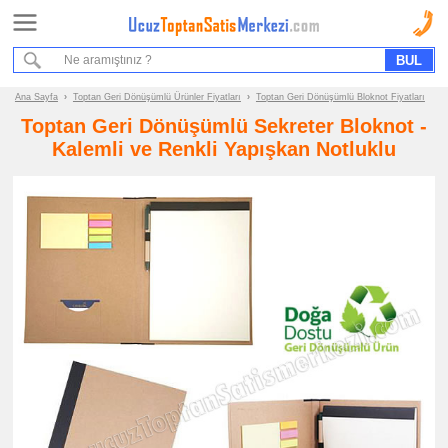
Ana Sayfa
Sipariş Formu
Bilgi İstek Formu
Ana Sayfa
›
Toptan Geri Dönüşümlü Ürünler Fiyatları
›
Toptan Geri Dönüşümlü Bloknot Fiyatları
Toptan Geri Dönüşümlü Sekreter Bloknot -
Promosyon
Kalemli ve Renkli Yapışkan Notluklu
Ürün
Grupları
ucuz
toptan
satış
fiyatları
Geri
Dönüşümlü
Ürünler
ucuz
toptan
satış
fiyatları
Geri
Dönüşümlü
Bloknot
ucuz
toptan
satış
fiyatları
Geri