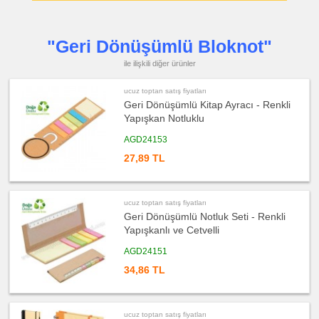
&
Küllük
ucuz
toptan
"Geri Dönüşümlü Bloknot"
satış
fiyatları
ile ilişkili diğer ürünler
Masa
Çanta
Askısı
ucuz toptan satış fiyatları
ucuz
Geri Dönüşümlü Kitap Ayracı - Renkli
toptan
satış
Yapışkan Notluklu
fiyatları
PowerBank
AGD24153
&
Şarj
Kablosu
27,89 TL
ucuz
toptan
satış
fiyatları
ucuz toptan satış fiyatları
Flash
Geri Dönüşümlü Notluk Seti - Renkli
Bellek
Yapışkanlı ve Cetvelli
ucuz
toptan
AGD24151
satış
fiyatları
Saat
34,86 TL
ucuz
toptan
satış
fiyatları
ucuz toptan satış fiyatları