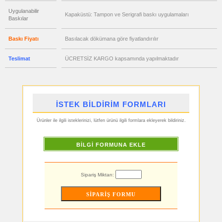
satış
fiyatları
Uygulanabilir
Kapaküstü: Tampon ve Serigrafi baskı uygulamaları
Hesap
Baskılar
Makinesi
ucuz
Baskı Fiyatı
Basılacak dökümana göre fiyatlandırılır
toptan
satış
fiyatları
Makyaj
Teslimat
ÜCRETSİZ KARGO kapsamında yapılmaktadır
Aynası
&
Manikür
Seti
ucuz
toptan
İSTEK BİLDİRİM FORMLARI
satış
fiyatları
Şerit
Metre
Ürünler ile ilgili isteklerinizi, lütfen ürünü ilgili formlara ekleyerek bildiriniz.
&
Mezura
ucuz
BİLGİ FORMUNA EKLE
toptan
satış
fiyatları
Çakı
&
Sipariş Miktarı:
El
Feneri
ucuz
toptan
satış
fiyatları
Çakmak