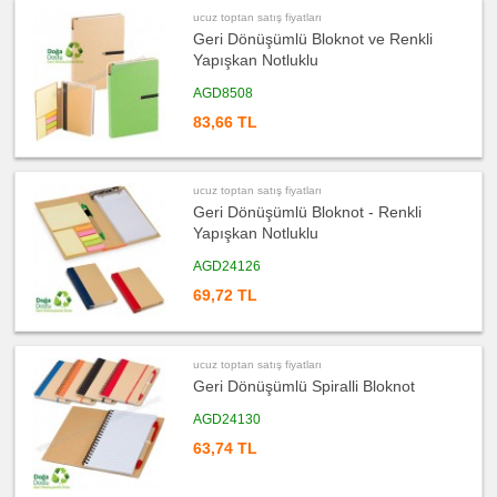
satış
fiyatları
ucuz toptan satış fiyatları
Bardak
Geri Dönüşümlü Bloknot ve Renkli
Altlığı
&
Yapışkan Notluklu
Para
Tabağı
AGD8508
ucuz
toptan
83,66 TL
satış
fiyatları
Evrak
Çantası
&
ucuz toptan satış fiyatları
Sekreter
Bloknot
Geri Dönüşümlü Bloknot - Renkli
Yapışkan Notluklu
ucuz
toptan
satış
AGD24126
fiyatları
Masa
69,72 TL
Seti
&
Sümen
Takımı
ucuz
ucuz toptan satış fiyatları
toptan
Geri Dönüşümlü Spiralli Bloknot
satış
fiyatları
Yapışkan
AGD24130
Notluk
Seti
63,74 TL
&
Not
Tutucu