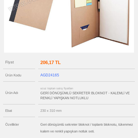
Dönüşümlü
Kalem
ucuz
toptan
satış
fiyatları
Geri
Dönüşümlü
Notluk
ucuz
toptan
satış
fiyatları
Ajanda
206,17 TL
Fiyat
&
Organizer
ucuz
AGD24165
Ürün Kodu
toptan
satış
fiyatları
Matara
ucuz toptan satış fiyatları
&
Ürün Adı
GERİ DÖNÜŞÜMLÜ SEKRETER BLOKNOT - KALEMLİ VE
Termos
RENKLİ YAPIŞKAN NOTLUKLU
&
Bardak
ucuz
Ebat
230 x 310 mm
toptan
satış
fiyatları
Özellikler
Geri dönüşümlü sekreter bloknot / toplantı bloknotu, tükenmez
Anahtarlık
kalem ve renkli yapışkan notluk seti.
ucuz
toptan