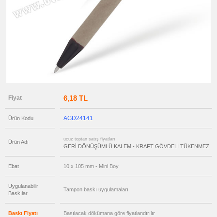
Dönüşümlü
Kalem
ucuz
toptan
satış
fiyatları
Geri
Dönüşümlü
Notluk
ucuz
toptan
satış
fiyatları
Ajanda
6,18 TL
Fiyat
&
Organizer
ucuz
AGD24141
Ürün Kodu
toptan
satış
fiyatları
Matara
ucuz toptan satış fiyatları
Ürün Adı
&
GERİ DÖNÜŞÜMLÜ KALEM - KRAFT GÖVDELİ TÜKENMEZ
Termos
&
Bardak
Ebat
10 x 105 mm - Mini Boy
ucuz
toptan
satış
Uygulanabilir
Tampon baskı uygulamaları
fiyatları
Baskılar
Anahtarlık
ucuz
Baskı Fiyatı
Basılacak dökümana göre fiyatlandırılır
toptan