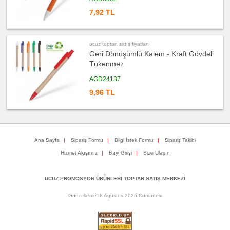
satış
fiyatları
7,92 TL
Bardak
Altlığı
&
Para
Tabağı
ucuz toptan satış fiyatları
ucuz
Geri Dönüşümlü Kalem - Kraft Gövdeli
toptan
satış
Tükenmez
fiyatları
Evrak
Çantası
AGD24137
&
Sekreter
9,96 TL
Bloknot
ucuz
toptan
satış
fiyatları
Masa
Seti
Ana Sayfa
|
Sipariş Formu
|
Bilgi İstek Formu
|
Sipariş Takibi
&
Sümen
Hizmet Akışımız
|
Bayi Girişi
|
Bize Ulaşın
Takımı
ucuz
toptan
UCUZ PROMOSYON ÜRÜNLERİ TOPTAN SATIŞ MERKEZİ
satış
fiyatları
Yapışkan
Güncelleme: 8 Ağustos 2026 Cumartesi
Notluk
Seti
&
Not
Tutucu