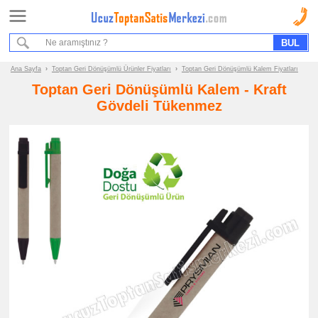
Ana Sayfa
Sipariş Formu
Bilgi İstek Formu
Ana Sayfa
›
Toptan Geri Dönüşümlü Ürünler Fiyatları
›
Toptan Geri Dönüşümlü Kalem Fiyatları
Toptan Geri Dönüşümlü Kalem - Kraft
Promosyon
Gövdeli Tükenmez
Ürün
Grupları
ucuz
toptan
satış
fiyatları
Geri
Dönüşümlü
Ürünler
ucuz
toptan
satış
fiyatları
Geri
Dönüşümlü
Bloknot
ucuz
toptan
satış
fiyatları
Geri