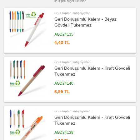
ile ilişkili diğer ürünler
&
Küllük
ucuz toptan satış fiyatları
ucuz
toptan
Geri Dönüşümlü Kalem - Beyaz
satış
Gövdeli Tükenmez
fiyatları
Masa
Çanta
AGD24135
Askısı
4,43 TL
ucuz
toptan
satış
fiyatları
PowerBank
&
ucuz toptan satış fiyatları
Şarj
Geri Dönüşümlü Kalem - Kraft Gövdeli
Kablosu
Tükenmez
ucuz
toptan
AGD24140
satış
fiyatları
6,95 TL
Flash
Bellek
ucuz
toptan
satış
ucuz toptan satış fiyatları
fiyatları
Geri Dönüşümlü Kalem - Kraft Gövdeli
Saat
Tükenmez
ucuz
toptan
AGD24139
satış
fiyatları