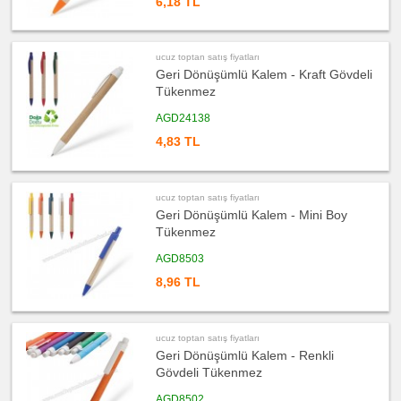
6,18 TL
Kalem
ucuz
toptan
satış
fiyatları
ucuz toptan satış fiyatları
Kalem
Geri Dönüşümlü Kalem - Kraft Gövdeli
Seti
Tükenmez
ucuz
toptan
AGD24138
satış
fiyatları
4,83 TL
Kalemlik
ucuz
toptan
satış
fiyatları
ucuz toptan satış fiyatları
Kartvizitlik
Geri Dönüşümlü Kalem - Mini Boy
Tükenmez
ucuz
toptan
satış
AGD8503
fiyatları
Radyo
8,96 TL
ucuz
toptan
satış
fiyatları
Takvim
ucuz toptan satış fiyatları
&
Geri Dönüşümlü Kalem - Renkli
Bloknot
Gövdeli Tükenmez
ucuz
toptan
AGD8502