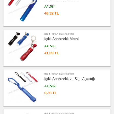
toptan
satış
AA1584
fiyatları
Masa
46,32 TL
Çanta
Askısı
ucuz
toptan
satış
fiyatları
ucuz toptan satış fiyatları
PowerBank
&
Işıklı Anahtarlık Metal
Şarj
Kablosu
AA1585
ucuz
41,69 TL
toptan
satış
fiyatları
Flash
Bellek
ucuz
ucuz toptan satış fiyatları
toptan
satış
Işıklı Anahtarlık ve Şişe Açacağı
fiyatları
Saat
AA1589
ucuz
6,39 TL
toptan
satış
fiyatları
Kalem
ucuz
toptan
ucuz toptan satış fiyatları