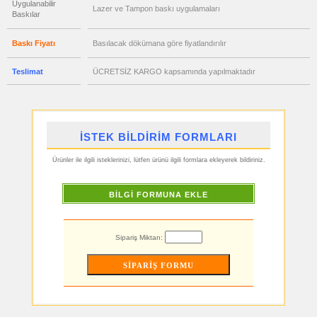
Uygulanabilir
satış
Lazer ve Tampon baskı uygulamaları
Baskılar
fiyatları
Şişe
Açacağı
Baskı Fiyatı
Basılacak dökümana göre fiyatlandırılır
ucuz
toptan
satış
Teslimat
ÜCRETSİZ KARGO kapsamında yapılmaktadır
fiyatları
Ajanda
&
Organizer
ucuz
toptan
İSTEK BİLDİRİM FORMLARI
satış
fiyatları
Matara
&
Ürünler ile ilgili isteklerinizi, lütfen ürünü ilgili formlara ekleyerek bildiriniz.
Termos
&
Bardak
BİLGİ FORMUNA EKLE
ucuz
toptan
satış
fiyatları
Geri
Sipariş Miktarı:
Dönüşümlü
Ürünler
ucuz
toptan
satış
fiyatları
Hesap
Makinesi