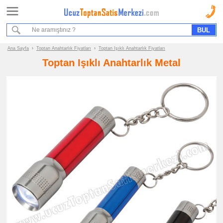
Ana Sayfa
Sipariş Formu
Bilgi İstek Formu
Ana Sayfa
›
Toptan Anahtarlık Fiyatları
›
Toptan Işıklı Anahtarlık Fiyatları
Toptan Işıklı Anahtarlık Metal
Promosyon
Ürün
Grupları
ucuz
toptan
satış
fiyatları
Anahtarlık
ucuz
toptan
satış
fiyatları
Akrilik
Anahtarlık
ucuz
toptan
satış
fiyatları
Metal
Anahtarlık