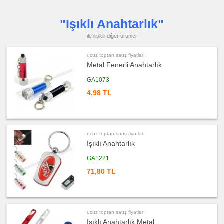
ucuz
toptan
"Işıklı Anahtarlık"
satış
fiyatları
Makyaj
ile ilişkili diğer ürünler
Aynası
&
Manikür
Seti
ucuz toptan satış fiyatları
Metal Fenerli Anahtarlık
ucuz
toptan
satış
GA1073
fiyatları
Şerit
4,98 TL
Metre
&
Mezura
ucuz
toptan
satış
ucuz toptan satış fiyatları
fiyatları
Işıklı Anahtarlık
Çakı
&
El
GA1221
Feneri
71,80 TL
ucuz
toptan
satış
fiyatları
Çakmak
&
Küllük
ucuz toptan satış fiyatları
Işıklı Anahtarlık Metal
ucuz