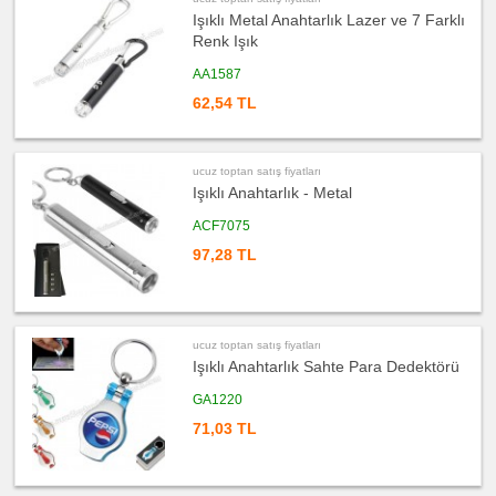
satış
fiyatları
Işıklı Metal Anahtarlık Lazer ve 7 Farklı
Kalem
Seti
Renk Işık
ucuz
AA1587
toptan
satış
62,54 TL
fiyatları
Kalemlik
ucuz
toptan
ucuz toptan satış fiyatları
satış
fiyatları
Işıklı Anahtarlık - Metal
Kartvizitlik
ACF7075
ucuz
toptan
97,28 TL
satış
fiyatları
Radyo
ucuz
toptan
satış
ucuz toptan satış fiyatları
fiyatları
Takvim
Işıklı Anahtarlık Sahte Para Dedektörü
&
Bloknot
GA1220
ucuz
71,03 TL
toptan
satış
fiyatları
Bardak
Altlığı
&