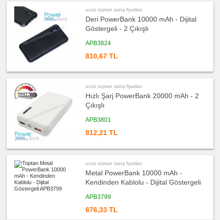
Diğer
ucuz toptan satış fiyatları
Ürünler
Deri PowerBank 10000 mAh - Dijital
Göstergeli - 2 Çıkışlı
APB3824
810,67 TL
ucuz toptan satış fiyatları
Hızlı Şarj PowerBank 20000 mAh - 2
Çıkışlı
APB3801
812,21 TL
ucuz toptan satış fiyatları
Metal PowerBank 10000 mAh -
Kendinden Kablolu - Dijital Göstergeli
APB3799
676,33 TL