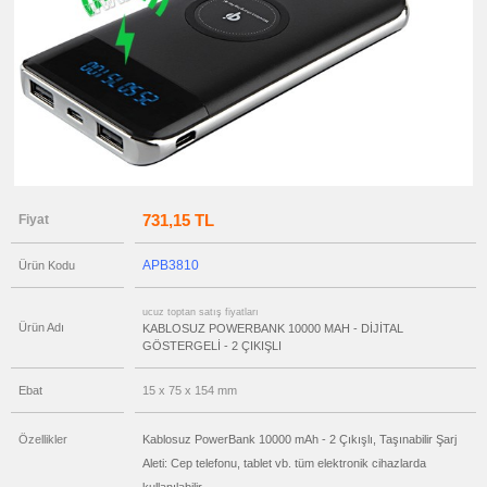
ucuz
toptan
satış
fiyatları
Ajanda
&
Organizer
ucuz
toptan
satış
fiyatları
Matara
&
Termos
731,15 TL
Fiyat
&
Bardak
ucuz
APB3810
Ürün Kodu
toptan
satış
fiyatları
Geri
ucuz toptan satış fiyatları
Dönüşümlü
Ürün Adı
KABLOSUZ POWERBANK 10000 MAH - DİJİTAL
Ürünler
GÖSTERGELİ - 2 ÇIKIŞLI
ucuz
toptan
Ebat
15 x 75 x 154 mm
satış
fiyatları
Anahtarlık
Özellikler
Kablosuz PowerBank 10000 mAh - 2 Çıkışlı, Taşınabilir Şarj
ucuz
toptan
Aleti: Cep telefonu, tablet vb. tüm elektronik cihazlarda
satış
fiyatları