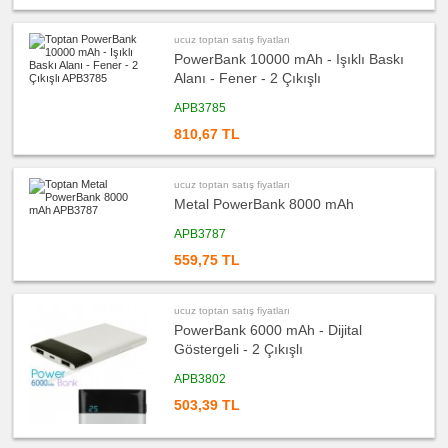
fiyatları
Evrak
Çantası
&
ucuz toptan satış fiyatları
Sekreter
Bloknot
PowerBank 10000 mAh - Işıklı Baskı
Alanı - Fener - 2 Çıkışlı
ucuz
toptan
APB3785
satış
fiyatları
Masa
810,67 TL
Seti
&
Sümen
Takımı
ucuz toptan satış fiyatları
ucuz
Metal PowerBank 8000 mAh
toptan
satış
APB3787
fiyatları
Yapışkan
Notluk
559,75 TL
Seti
&
Not
Tutucu
ucuz toptan satış fiyatları
PowerBank 6000 mAh - Dijital
ucuz
toptan
Göstergeli - 2 Çıkışlı
satış
fiyatları
Bilgisayar
APB3802
Aksesuarları
503,39 TL
ucuz
toptan
satış
fiyatları