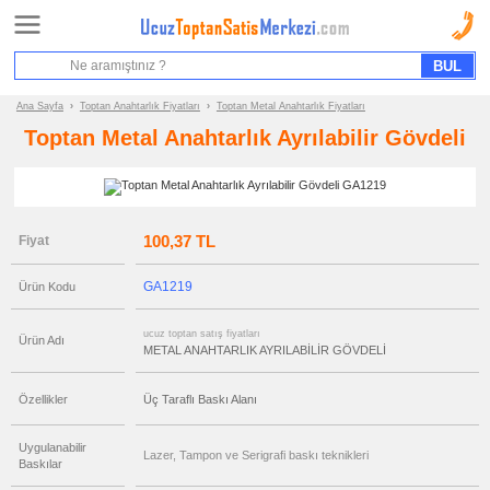
Ana Sayfa
Sipariş Formu
Bilgi İstek Formu
Ana Sayfa
›
Toptan Anahtarlık Fiyatları
›
Toptan Metal Anahtarlık Fiyatları
Toptan Metal Anahtarlık Ayrılabilir Gövdeli
Promosyon
Ürün
Grupları
ucuz
100,37 TL
Fiyat
toptan
satış
fiyatları
Anahtarlık
GA1219
Ürün Kodu
ucuz
toptan
ucuz toptan satış fiyatları
satış
Ürün Adı
fiyatları
METAL ANAHTARLIK AYRILABİLİR GÖVDELİ
Akrilik
Anahtarlık
Özellikler
Üç Taraflı Baskı Alanı
ucuz
toptan
satış
fiyatları
Uygulanabilir
Metal
Lazer, Tampon ve Serigrafi baskı teknikleri
Baskılar
Anahtarlık