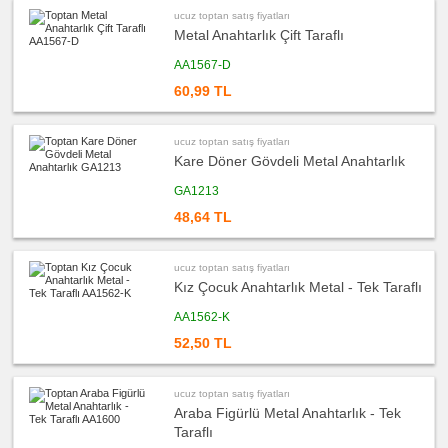
ucuz toptan satış fiyatları
ucuz
toptan
Metal Anahtarlık Çift Taraflı
satış
fiyatları
Makyaj
AA1567-D
Aynası
&
60,99 TL
Manikür
Seti
ucuz
ucuz toptan satış fiyatları
toptan
satış
Kare Döner Gövdeli Metal Anahtarlık
fiyatları
Şerit
GA1213
Metre
&
Mezura
48,64 TL
ucuz
toptan
satış
ucuz toptan satış fiyatları
fiyatları
Kız Çocuk Anahtarlık Metal - Tek Taraflı
Çakı
&
El
AA1562-K
Feneri
52,50 TL
ucuz
toptan
satış
fiyatları
Çakmak
ucuz toptan satış fiyatları
&
Araba Figürlü Metal Anahtarlık - Tek
Küllük
Taraflı
ucuz