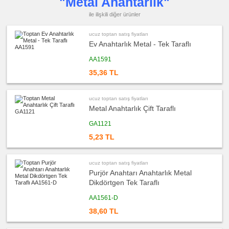
"Metal Anahtarlık"
satış
fiyatları
ile ilişkili diğer ürünler
Şişe
Açacağı
ucuz toptan satış fiyatları
ucuz
Ev Anahtarlık Metal - Tek Taraflı
toptan
satış
fiyatları
AA1591
Ajanda
&
35,36 TL
Organizer
ucuz
toptan
ucuz toptan satış fiyatları
satış
fiyatları
Metal Anahtarlık Çift Taraflı
Matara
&
Termos
GA1121
&
Bardak
5,23 TL
ucuz
toptan
satış
ucuz toptan satış fiyatları
fiyatları
Geri
Purjör Anahtarı Anahtarlık Metal
Dönüşümlü
Ürünler
Dikdörtgen Tek Taraflı
ucuz
AA1561-D
toptan
satış
38,60 TL
fiyatları
Hesap
Makinesi