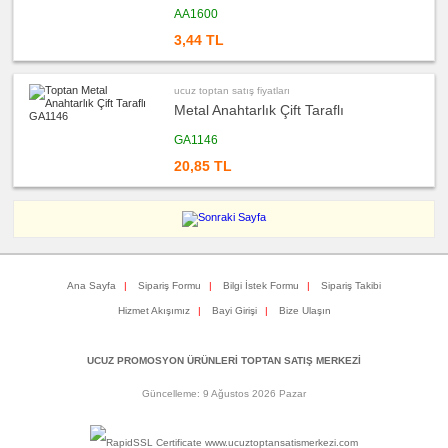
toptan
AA1600
satış
fiyatları
3,44 TL
Masa
Çanta
Askısı
ucuz
ucuz toptan satış fiyatları
toptan
Metal Anahtarlık Çift Taraflı
satış
fiyatları
PowerBank
GA1146
&
Şarj
20,85 TL
Kablosu
ucuz
toptan
satış
fiyatları
Flash
Bellek
ucuz
Ana Sayfa
|
Sipariş Formu
|
Bilgi İstek Formu
|
Sipariş Takibi
toptan
satış
Hizmet Akışımız
|
Bayi Girişi
|
Bize Ulaşın
fiyatları
Saat
ucuz
UCUZ PROMOSYON ÜRÜNLERİ TOPTAN SATIŞ MERKEZİ
toptan
satış
fiyatları
Güncelleme: 9 Ağustos 2026 Pazar
Kalem
ucuz
toptan