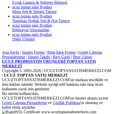
Evrak Çantası & Sekreter Bloknot
ucuz toptan satış fiyatları
Masa Seti & Sümen Takımı
ucuz toptan satış fiyatları
Yapışkan Notluk Seti & Not Tutucu
ucuz toptan satış fiyatları
Bilgisayar Aksesuarları
ucuz toptan satış fiyatları
Diğer Ürünler
Ana Sayfa
|
Sipariş Formu
|
Bilgi İstek Formu
|
Genel Çalışma
Prensiplerimiz
|
Sipariş Takibi
|
Bayi Girişi
|
Bize Ulaşın
UCUZ PROMOSYON ÜRÜNLERİ TOPTAN SATIŞ
MERKEZİ
Copyright © 2005-2026
| UCUZTOPTANSATISMERKEZI.COM
|
UCUZ TOPTAN SATIŞ MERKEZİ
UCUZTOPTANSATISMERKEZI.COM'un markası tescillidir ve
tüm hakları saklıdır. Website içeriği telif hakkına tabi olup ticari
kullanımı yazılı izin gerektirir.
Bu sitenin kullanıcıları,
UCUZTOPTANSATISMERKEZI.COM'un hizmet akışını içeren
Genel Çalışma Prensiplerini
ve
Gizlilik Politikası
'nı okumuş ve
kabul etmiş sayılırlar.