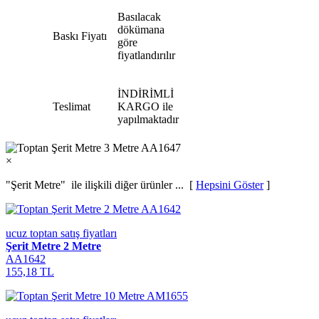
Basılacak
dökümana
Baskı Fiyatı
göre
fiyatlandırılır
İNDİRİMLİ
Teslimat
KARGO ile
yapılmaktadır
×
"Şerit Metre"
ile ilişkili diğer ürünler ... [
Hepsini Göster
]
ucuz toptan satış fiyatları
Şerit Metre 2 Metre
AA1642
155,18 TL