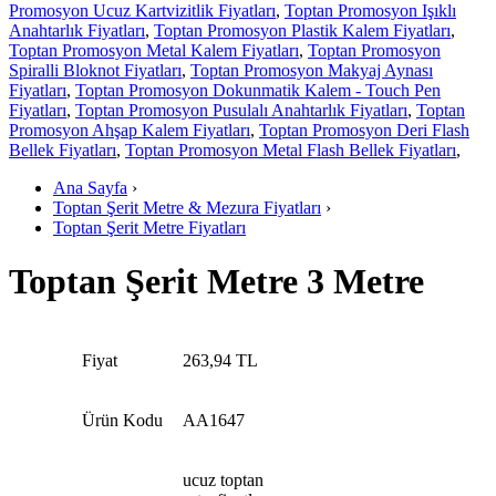
Promosyon Ucuz Kartvizitlik Fiyatları
,
Toptan Promosyon Işıklı
Anahtarlık Fiyatları
,
Toptan Promosyon Plastik Kalem Fiyatları
,
Toptan Promosyon Metal Kalem Fiyatları
,
Toptan Promosyon
Spiralli Bloknot Fiyatları
,
Toptan Promosyon Makyaj Aynası
Fiyatları
,
Toptan Promosyon Dokunmatik Kalem - Touch Pen
Fiyatları
,
Toptan Promosyon Pusulalı Anahtarlık Fiyatları
,
Toptan
Promosyon Ahşap Kalem Fiyatları
,
Toptan Promosyon Deri Flash
Bellek Fiyatları
,
Toptan Promosyon Metal Flash Bellek Fiyatları
,
Ana Sayfa
›
Toptan Şerit Metre & Mezura Fiyatları
›
Toptan Şerit Metre Fiyatları
Toptan Şerit Metre 3 Metre
Fiyat
263,94 TL
Ürün Kodu
AA1647
ucuz toptan