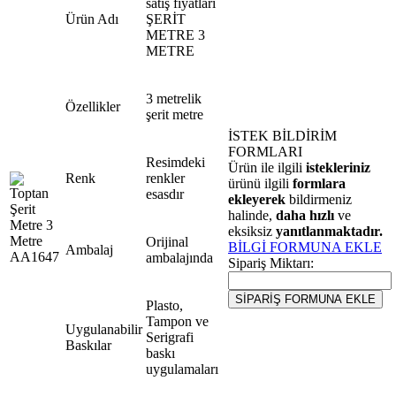
satış fiyatları
Ürün Adı
ŞERİT
METRE 3
METRE
3 metrelik
Özellikler
şerit metre
İSTEK BİLDİRİM
FORMLARI
Resimdeki
Ürün ile ilgili
istekleriniz
Renk
renkler
ürünü ilgili
formlara
esasdır
ekleyerek
bildirmeniz
halinde,
daha hızlı
ve
eksiksiz
yanıtlanmaktadır.
Orijinal
BİLGİ FORMUNA EKLE
Ambalaj
ambalajında
Sipariş Miktarı:
Plasto,
Tampon ve
Uygulanabilir
Serigrafi
Baskılar
baskı
uygulamaları