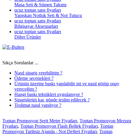
Masa Seti & Sümen Takımı
ucuz toptan satış fiyatları
Yapışkan Notluk Seti & Not Tutucu
ucuz toptan satış fiyatları
Bilgisayar Aksesuarları
ucuz toptan satış fiyatları
Diğer Ürünler
Sıkça Sorulanlar ...
Nasıl sipariş verebilirim ?
Ödeme seçenekleri ?
Ürünün üzerine baskı yapılabilir mi ve nasıl görüp onay
vereceğim ?
Hangi baskı teknikleri uygulanıyor ?
Siparişlerim kaç günde teslim edilecek ?
Teslimat nasıl yapılıyor ?
Toptan Promosyon Şerit Metre Fiyatları
,
Toptan Promosyon Mezura
Fiyatları
,
Toptan Promosyon Flash Bellek Fiyatları
,
Toptan
Promosyon Tarihsiz Ajanda - Not Defteri Fiyatları
,
Toptan