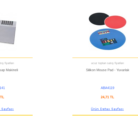
ış fiyatları
ucuz toptan satış fiyatları
ap Makineli
Silikon Mouse Pad - Yuvarlak
141
ABA4119
 TL
24,71 TL