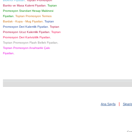
Bloknot Fiyatları
,
Toptan Promosyon
Banko ve Masa Kalemi Fiyatları
,
Toptan
Promosyon Standart Hesap Makinesi
Fiyatları
,
Toptan Promosyon Termos
Bardak - Kupa - Mug Fiyatları
,
Toptan
Promosyon Deri Kalemlik Fiyatları
,
Toptan
Promosyon Ucuz Kalemlik Fiyatları
,
Toptan
Promosyon Deri Kartvizitlik Fiyatları
,
Toptan Promosyon Flash Bellek Fiyatları
,
Toptan Promosyon Anahtarlık Çakı
Fiyatları
,
|
Ana Sayfa
Sipar
Cop