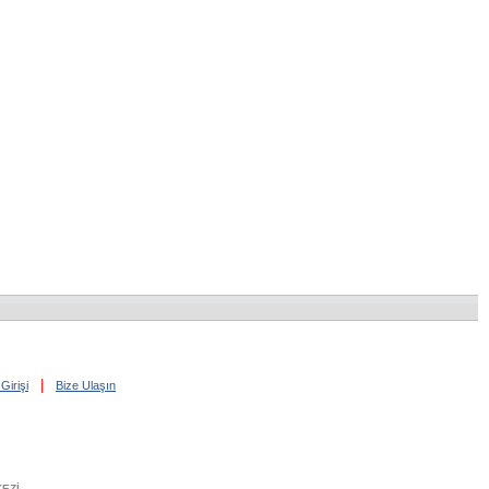
|
Girişi
Bize Ulaşın
EZİ