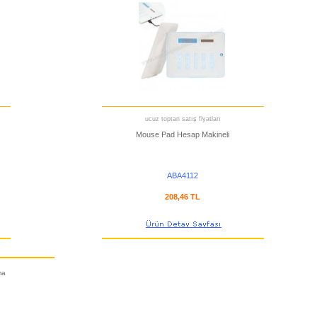
ucuz toptan satış fiyatları
Mouse Pad Hesap Makineli
ABA4112
208,46 TL
ma