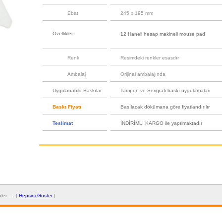
Ebat
245 x 195 mm
Özellikler
12 Haneli hesap makineli mouse pad
Renk
Resimdeki renkler esasdır
Ambalaj
Orijinal ambalajında
Uygulanabilir Baskılar
Tampon ve Serigrafi baskı uygulamaları
Baskı Fiyatı
Basılacak dökümana göre fiyatlandırılır
Teslimat
İNDİRİMLİ KARGO ile yapılmaktadır
ünler ... [
Hepsini Göster
]