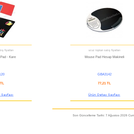
ış fiyatları
ucuz toptan satış fiyatları
 Pad - Kare
Mouse Pad Hesap Makineli
120
GBA3142
 TL
77,21 TL
Son Güncelleme Tarihi: 7 Ağustos 2026 Cu