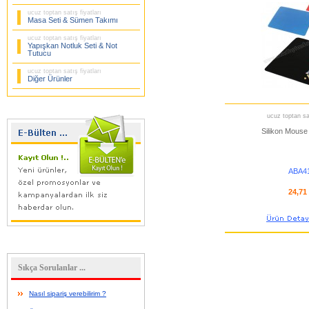
ucuz toptan satış fiyatları
Masa Seti & Sümen Takımı
ucuz toptan satış fiyatları
Yapışkan Notluk Seti & Not
Tutucu
ucuz toptan satış fiyatları
Diğer Ürünler
ucuz toptan sat
Silikon Mouse
ABA4
24,71
Sıkça Sorulanlar ...
Nasıl sipariş verebilirim ?