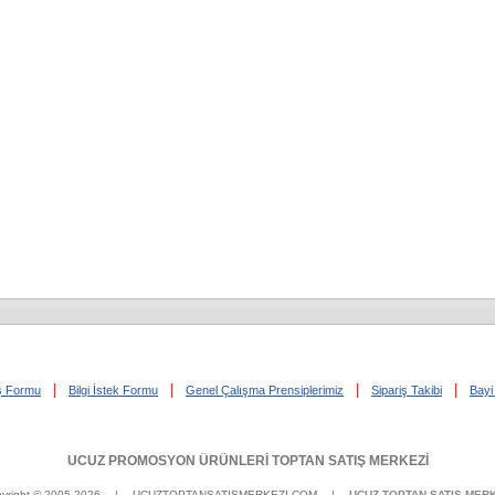
|
|
|
|
iş Formu
Bilgi İstek Formu
Genel Çalışma Prensiplerimiz
Sipariş Takibi
Bayi 
UCUZ PROMOSYON ÜRÜNLERİ TOPTAN SATIŞ MERKEZİ
yright © 2005-2026
| UCUZTOPTANSATISMERKEZI.COM |
UCUZ TOPTAN SATIŞ MERK