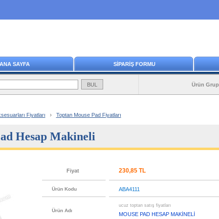
ANA SAYFA
SİPARİŞ FORMU
Ürün Grup
sesuarları Fiyatları
›
Toptan Mouse Pad Fiyatları
ad Hesap Makineli
230,85 TL
Fiyat
Ürün Kodu
ABA4111
ucuz toptan satış fiyatları
Ürün Adı
MOUSE PAD HESAP MAKİNELİ