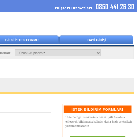
BİLGİ İSTEK FORMU
BAYİ GİRİŞİ
larımız
İSTEK BİLDİRİM FORMLARI
Ürün ile ilgili
istekleriniz
ürünü ilgili
formlara
ekleyerek
bildirmeniz halinde,
daha hızlı
ve eksiksiz
yanıtlanmaktadır.