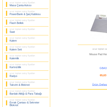
ucuz toptan satış fiyatları
Masa Çanta Askısı
ucuz toptan satış fiyatları
PowerBank & Şarj Kablosu
ucuz toptan satış fiyatları
Flash Bellek
ucuz toptan satış fiyatları
Saat
ucuz toptan satış fiyatları
Kalem
ucuz toptan satış fiyatları
ucuz toptan sat
Kalem Seti
Mouse Pad Hes
ucuz toptan satış fiyatları
Kalemlik
ucuz toptan satış fiyatları
Kartvizitlik
GBA3
ucuz toptan satış fiyatları
65,63
Radyo
ucuz toptan satış fiyatları
Takvim & Bloknot
ucuz toptan satış fiyatları
Bardak Altlığı & Para Tabağı
ucuz toptan satış fiyatları
Evrak Çantası & Sekreter
Bloknot