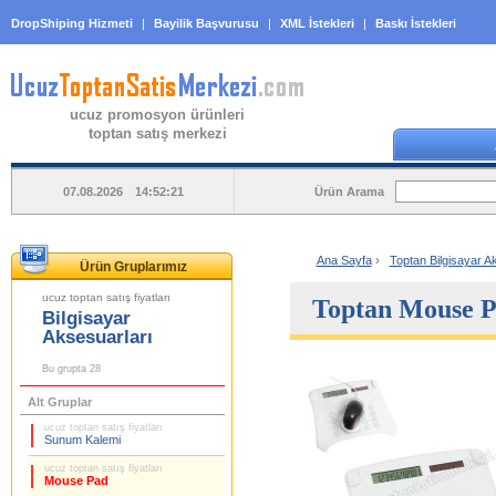
DropShiping Hizmeti
|
Bayilik Başvurusu
|
XML İstekleri
|
Baskı İstekleri
ucuz promosyon ürünleri
toptan satış merkezi
Ürün Arama
07.08.2026 14:52:21
Ana Sayfa
›
Toptan Bilgisayar Ak
Ürün Gruplarımız
ucuz toptan satış fiyatları
Toptan Mouse P
Bilgisayar
Aksesuarları
Bu grupta 28
Alt Gruplar
ucuz toptan satış fiyatları
Sunum Kalemi
ucuz toptan satış fiyatları
Mouse Pad