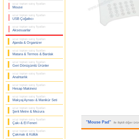
ucuz toptan satış fiyatları
Mouse
ucuz toptan satış fiyatları
USB Çoğaltıcı
ucuz toptan satış fiyatları
Aksesuarlar
ucuz toptan satış fiyatları
Ajanda & Organizer
ucuz toptan satış fiyatları
Matara & Termos & Bardak
ucuz toptan satış fiyatları
Geri Dönüşümlü Ürünler
ucuz toptan satış fiyatları
Anahtarlık
ucuz toptan satış fiyatları
Hesap Makinesi
ucuz toptan satış fiyatları
Makyaj Aynası & Manikür Seti
ucuz toptan satış fiyatları
Şerit Metre & Mezura
ucuz toptan satış fiyatları
"Mouse Pad"
ile ilişkili diğer ür
Çakı & El Feneri
ucuz toptan satış fiyatları
Çakmak & Küllük