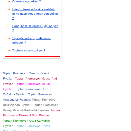
Ödeme seçenekleri ?
Ürünün üzerine baskı yapılabilir
mi ve nasıl görüp onay vereceğim
?
Hangi baskı teknikleri uygulanıyor
?
Siparişlerim kaç günde teslim
edilecek ?
Teslimat nasıl yapılıyor ?
Toptan Promosyon Sunum Kalemi
Fiyatları
,
Toptan Promosyon Mouse Pad
Fiyatları
,
Toptan Promosyon Mouse
Fiyatları
,
Toptan Promosyon USB
Çoğaltıcı Fiyatları
,
Toptan Promosyon
Aksesuarlar Fiyatları
,
Toptan Promosyon
Ucuz Ajanda Fiyatları
,
Toptan Promosyon
Hesap Makineli Kartvizitlik Fiyatları
,
Toptan
Promosyon Dekoratif Saat Fiyatları
,
Toptan Promosyon Ucuz Kartvizitlik
Fiyatları
,
Toptan Promosyon Spiralli