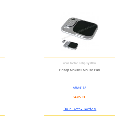
ucuz toptan satış fiyatları
Hesap Makineli Mouse Pad
ABA4118
64,85 TL