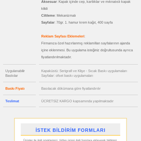
Aksesuar
: Kapak içinde cep, kartlıklar ve mıknatıslı kapak
&
Termos
kilidi
&
Bardak
Ciltleme
: Mekanizmalı
ucuz
Sayfalar
: 70gr. 1. hamur krem kağıt, 400 sayfa
toptan
satış
fiyatları
Geri
Reklam Sayfası Eklemeleri
:
Dönüşümlü
Ürünler
Firmanıza özel hazırlanmış reklam/ilan sayfalarının ajanda
içine eklenmesi. Bu uygulama isteğiniz doğrultusunda ayrıca
ucuz
toptan
fiyatlandırılmaktadır.
satış
fiyatları
Anahtarlık
Uygulanabilir
Kapaküstü: Serigrafi ve Klişe - Sıcak Baskı uygulamaları
ucuz
Baskılar
Sayfalar: ofset baskı uygulamaları
toptan
satış
fiyatları
Baskı Fiyatı
Basılacak dökümana göre fiyatlandırılır
Hesap
Makinesi
ucuz
Teslimat
ÜCRETSİZ KARGO kapsamında yapılmaktadır
toptan
satış
fiyatları
Makyaj
Aynası
&
Manikür
Seti
İSTEK BİLDİRİM FORMLARI
ucuz
Ürünler ile ilgili isteklerinizi, lütfen ürünü ilgili formlara ekleyerek bildiriniz.