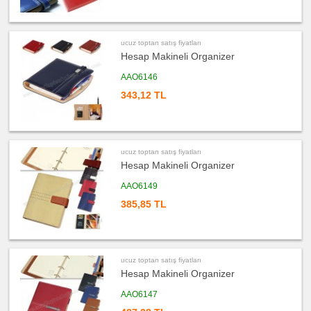
satış
fiyatları
Kartvizitlik
ucuz
ucuz toptan satış fiyatları
toptan
Hesap Makineli Organizer
satış
fiyatları
Radyo
AAO6146
ucuz
343,12 TL
toptan
satış
fiyatları
Takvim
&
Bloknot
ucuz toptan satış fiyatları
ucuz
Hesap Makineli Organizer
toptan
satış
fiyatları
AAO6149
Bardak
Altlığı
385,85 TL
&
Para
Tabağı
ucuz
toptan
satış
ucuz toptan satış fiyatları
fiyatları
Evrak
Hesap Makineli Organizer
Çantası
&
AAO6147
Sekreter
Bloknot