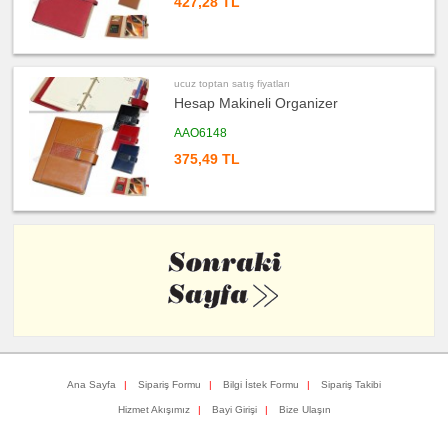
427,28 TL
ucuz
toptan
satış
fiyatları
Masa
Seti
&
ucuz toptan satış fiyatları
Sümen
Hesap Makineli Organizer
Takımı
ucuz
AAO6148
toptan
satış
375,49 TL
fiyatları
Yapışkan
Notluk
Seti
&
Not
Tutucu
ucuz
toptan
satış
fiyatları
Bilgisayar
Aksesuarları
ucuz
toptan
satış
fiyatları
Ana Sayfa
|
Sipariş Formu
|
Bilgi İstek Formu
|
Sipariş Takibi
Diğer
Ürünler
Hizmet Akışımız
|
Bayi Girişi
|
Bize Ulaşın