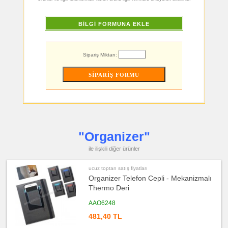
toptan
satış
fiyatları
Şerit
Metre
BİLGİ FORMUNA EKLE
&
Mezura
ucuz
toptan
Sipariş Miktarı:
satış
fiyatları
Çakı
&
El
Feneri
ucuz
toptan
satış
fiyatları
Çakmak
&
"Organizer"
Küllük
ile ilişkili diğer ürünler
ucuz
toptan
satış
ucuz toptan satış fiyatları
fiyatları
Masa
Organizer Telefon Cepli - Mekanizmalı
Çanta
Askısı
Thermo Deri
ucuz
AAO6248
toptan
satış
481,40 TL
fiyatları
PowerBank