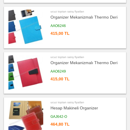
&
Şarj
Kablosu
ucuz toptan satış fiyatları
ucuz
Organizer Mekanizmalı Thermo Deri
toptan
satış
fiyatları
AAO6246
Flash
Bellek
415,00 TL
ucuz
toptan
satış
fiyatları
Saat
ucuz toptan satış fiyatları
ucuz
Organizer Mekanizmalı Thermo Deri
toptan
satış
fiyatları
AAO6249
Kalem
415,00 TL
ucuz
toptan
satış
fiyatları
Kalem
Seti
ucuz toptan satış fiyatları
ucuz
Hesap Makineli Organizer
toptan
satış
fiyatları
GAJ642-O
Kalemlik
464,80 TL
ucuz
toptan