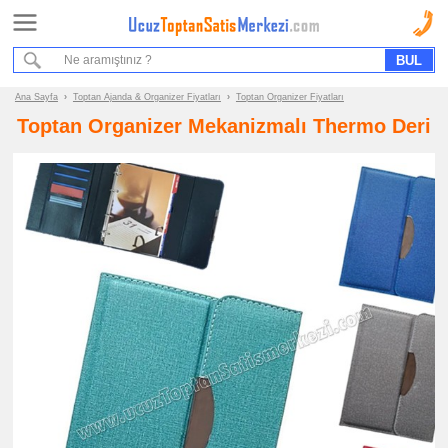
Ana Sayfa
Sipariş Formu
Bilgi İstek Formu
Ana Sayfa
›
Toptan Ajanda & Organizer Fiyatları
›
Toptan Organizer Fiyatları
Toptan Organizer Mekanizmalı Thermo Deri
Promosyon
Ürün
Grupları
ucuz
toptan
satış
fiyatları
Ajanda
&
Organizer
ucuz
toptan
satış
fiyatları
Tarihsiz
Ajanda
-
Not
Defteri
ucuz
toptan
satış