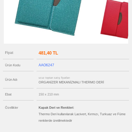
fiyatları
Dikişli
Ajanda
ucuz
toptan
satış
fiyatları
Spiralli
Ajanda
ucuz
toptan
satış
481,40 TL
fiyatları
Fiyat
Ucuz
Ajanda
AAO6247
Ürün Kodu
ucuz
toptan
satış
fiyatları
ucuz toptan satış fiyatları
Ürün Adı
Sıvama
ORGANİZER MEKANİZMALI THERMO DERİ
Kapak
Ajanda
Ebat
150 x 210 mm
ucuz
toptan
satış
fiyatları
Özellikler
Kapak Deri ve Renkleri
:
Organizer
Thermo Deri kullanılarak Lacivert, Kırmızı, Turkuaz ve Füme
ucuz
renklerde üretilmektedir
toptan
satış
fiyatları
Matara