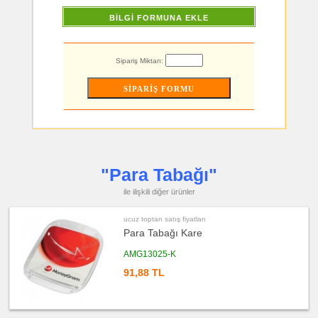
&
Küllük
BİLGİ FORMUNA EKLE
ucuz
toptan
satış
fiyatları
Sipariş Miktarı:
Masa
Çanta
Askısı
ucuz
toptan
satış
fiyatları
PowerBank
&
Şarj
Kablosu
"Para Tabağı"
ucuz
toptan
satış
ile ilişkili diğer ürünler
fiyatları
Flash
Bellek
ucuz toptan satış fiyatları
Para Tabağı Kare
ucuz
toptan
satış
AMG13025-K
fiyatları
Saat
91,88 TL
ucuz
toptan
satış
fiyatları