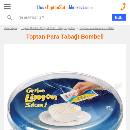
Ana Sayfa
Sipariş Formu
Bilgi İstek Formu
Ana Sayfa
›
Toptan Bardak Altlığı & Para Tabağı Fiyatları
›
Toptan Para Tabağı Fiyatları
Toptan Para Tabağı Bombeli
Promosyon
Ürün
Grupları
ucuz
toptan
satış
fiyatları
Bardak
Altlığı
&
Para
Tabağı
ucuz
toptan
satış
fiyatları
Bardak
Altlığı
ucuz
toptan
satış
fiyatları