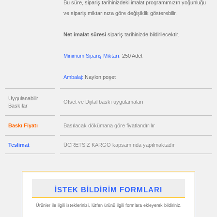
Bu süre, sipariş tarihinizdeki imalat programımızın yoğunluğu
satış
fiyatları
ve sipariş miktarınıza göre değişiklik gösterebilir.
Hesap
Makinesi
ucuz
Net imalat süresi
sipariş tarihinizde bildirilecektir.
toptan
satış
fiyatları
Makyaj
Minimum Sipariş Miktarı:
250 Adet
Aynası
&
Manikür
Seti
Ambalaj:
Naylon poşet
ucuz
toptan
Uygulanabilir
satış
Ofset ve Dijital baskı uygulamaları
Baskılar
fiyatları
Şerit
Metre
&
Baskı Fiyatı
Basılacak dökümana göre fiyatlandırılır
Mezura
ucuz
Teslimat
ÜCRETSİZ KARGO kapsamında yapılmaktadır
toptan
satış
fiyatları
Çakı
&
El
Feneri
İSTEK BİLDİRİM FORMLARI
ucuz
toptan
satış
Ürünler ile ilgili isteklerinizi, lütfen ürünü ilgili formlara ekleyerek bildiriniz.
fiyatları
Çakmak