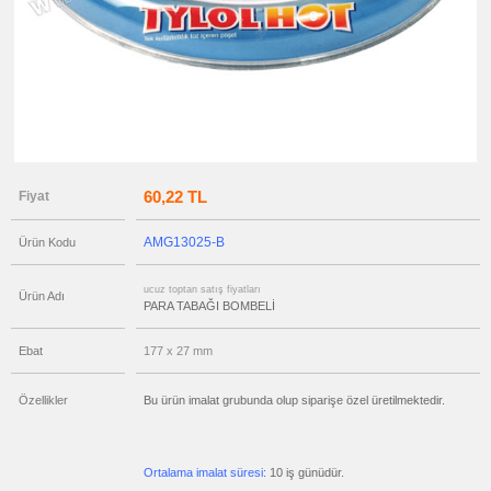
Para
Tabağı
ucuz
toptan
satış
fiyatları
Ajanda
&
Organizer
ucuz
toptan
satış
60,22 TL
Fiyat
fiyatları
Matara
&
Termos
AMG13025-B
Ürün Kodu
&
Bardak
ucuz
ucuz toptan satış fiyatları
Ürün Adı
toptan
PARA TABAĞI BOMBELİ
satış
fiyatları
Geri
Ebat
177 x 27 mm
Dönüşümlü
Ürünler
ucuz
Özellikler
Bu ürün imalat grubunda olup siparişe özel üretilmektedir.
toptan
satış
fiyatları
Anahtarlık
Ortalama imalat süresi:
10 iş günüdür.
ucuz
toptan