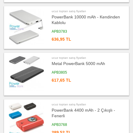
fiyatları
Evrak
Çantası
&
ucuz toptan satış fiyatları
Sekreter
PowerBank 10000 mAh - Kendinden
Bloknot
Kablolu
ucuz
toptan
APB3783
satış
fiyatları
Masa
636,95 TL
Seti
&
Sümen
Takımı
ucuz toptan satış fiyatları
ucuz
Metal PowerBank 5000 mAh
toptan
satış
fiyatları
APB3805
Yapışkan
Notluk
617,65 TL
Seti
&
Not
Tutucu
ucuz
toptan
ucuz toptan satış fiyatları
satış
fiyatları
PowerBank 4400 mAh - 2 Çıkışlı -
Bilgisayar
Aksesuarları
Fenerli
ucuz
APB3768
toptan
satış
289,52 TL
fiyatları