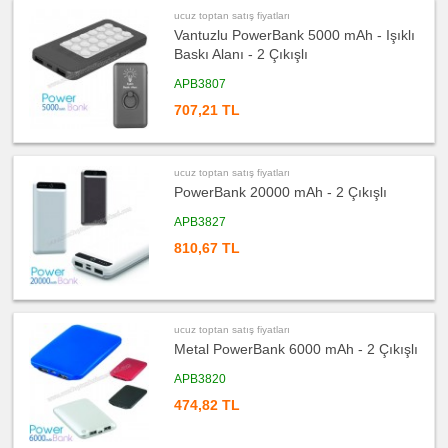
satış
ucuz toptan satış fiyatları
fiyatları
Kalemlik
Vantuzlu PowerBank 5000 mAh - Işıklı
Baskı Alanı - 2 Çıkışlı
ucuz
toptan
satış
APB3807
fiyatları
Kartvizitlik
707,21 TL
ucuz
toptan
satış
fiyatları
ucuz toptan satış fiyatları
Radyo
PowerBank 20000 mAh - 2 Çıkışlı
ucuz
toptan
APB3827
satış
fiyatları
810,67 TL
Takvim
&
Bloknot
ucuz
toptan
satış
ucuz toptan satış fiyatları
fiyatları
Bardak
Metal PowerBank 6000 mAh - 2 Çıkışlı
Altlığı
&
Para
APB3820
Tabağı
474,82 TL
ucuz
toptan
satış