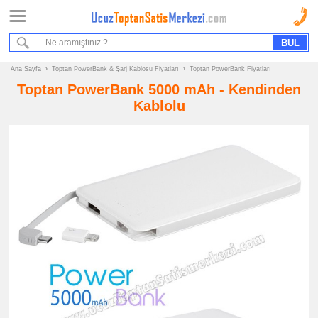
Ana Sayfa
Sipariş Formu
Bilgi İstek Formu
Ana Sayfa
›
Toptan PowerBank & Şarj Kablosu Fiyatları
›
Toptan PowerBank Fiyatları
Toptan PowerBank 5000 mAh - Kendinden
Promosyon
Kablolu
Ürün
Grupları
ucuz
toptan
satış
fiyatları
PowerBank
&
Şarj
Kablosu
ucuz
toptan
satış
fiyatları
PowerBank
ucuz
toptan
satış
fiyatları
Şarj
Kablosu