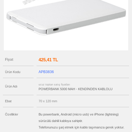
ucuz
toptan
satış
fiyatları
Ajanda
&
Organizer
ucuz
toptan
satış
fiyatları
Matara
&
Termos
425,41 TL
Fiyat
&
Bardak
ucuz
APB3836
Ürün Kodu
toptan
satış
fiyatları
Geri
ucuz toptan satış fiyatları
Ürün Adı
Dönüşümlü
POWERBANK 5000 MAH - KENDİNDEN KABLOLU
Ürünler
ucuz
Ebat
70 x 120 mm
toptan
satış
fiyatları
Anahtarlık
Özellikler
Bu powerbank, Android (micro usb) ve iPhone (lightning)
ucuz
sürücülü dahili kabloya sahiptir.
toptan
Telefonunuzu şarj etmek için kablo taşımanıza gerek yoktur.
satış
fiyatları