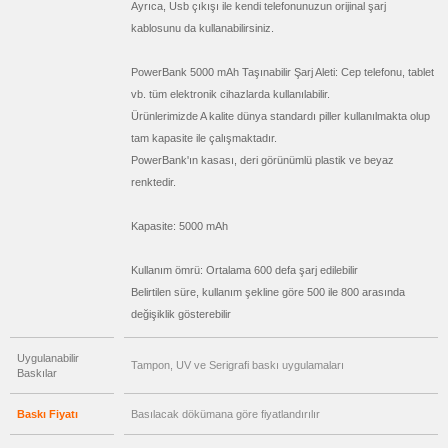
Ayrıca, Usb çıkışı ile kendi telefonunuzun orijinal şarj
Hesap
Makinesi
kablosunu da kullanabilirsiniz.
ucuz
toptan
satış
PowerBank 5000 mAh Taşınabilir Şarj Aleti: Cep telefonu, tablet
fiyatları
Makyaj
vb. tüm elektronik cihazlarda kullanılabilir.
Aynası
&
Ürünlerimizde A kalite dünya standardı piller kullanılmakta olup
Manikür
Seti
tam kapasite ile çalışmaktadır.
PowerBank'ın kasası, deri görünümlü plastik ve beyaz
ucuz
toptan
renktedir.
satış
fiyatları
Şerit
Metre
Kapasite: 5000 mAh
&
Mezura
ucuz
Kullanım ömrü: Ortalama 600 defa şarj edilebilir
toptan
Belirtilen süre, kullanım şekline göre 500 ile 800 arasında
satış
fiyatları
değişiklik gösterebilir
Çakı
&
El
Feneri
Uygulanabilir
Tampon, UV ve Serigrafi baskı uygulamaları
Baskılar
ucuz
toptan
satış
fiyatları
Baskı Fiyatı
Basılacak dökümana göre fiyatlandırılır
Çakmak
&
Küllük