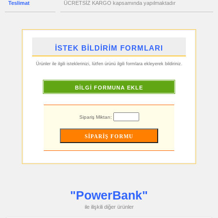
Teslimat
ÜCRETSİZ KARGO kapsamında yapılmaktadır
ucuz
toptan
satış
fiyatları
Masa
Çanta
Askısı
İSTEK BİLDİRİM FORMLARI
ucuz
toptan
Ürünler ile ilgili isteklerinizi, lütfen ürünü ilgili formlara ekleyerek bildiriniz.
satış
fiyatları
Flash
Bellek
BİLGİ FORMUNA EKLE
ucuz
toptan
satış
fiyatları
Sipariş Miktarı:
Saat
ucuz
toptan
satış
fiyatları
Kalem
ucuz
toptan
satış
fiyatları
Kalem
"PowerBank"
Seti
ile ilişkili diğer ürünler
ucuz
toptan