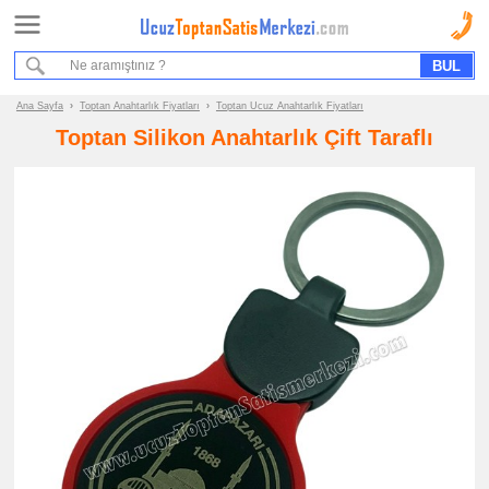
Ana Sayfa
Sipariş Formu
Bilgi İstek Formu
Ana Sayfa
›
Toptan Anahtarlık Fiyatları
›
Toptan Ucuz Anahtarlık Fiyatları
Toptan Silikon Anahtarlık Çift Taraflı
Promosyon
Ürün
Grupları
ucuz
toptan
satış
fiyatları
Anahtarlık
ucuz
toptan
satış
fiyatları
Akrilik
Anahtarlık
ucuz
toptan
satış
fiyatları
Metal
Anahtarlık