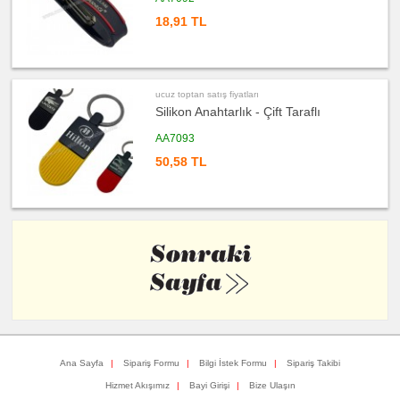
Para
Tabağı
18,91 TL
ucuz
toptan
satış
fiyatları
Evrak
Çantası
ucuz toptan satış fiyatları
&
Sekreter
Silikon Anahtarlık - Çift Taraflı
Bloknot
AA7093
ucuz
toptan
50,58 TL
satış
fiyatları
Masa
Seti
&
Sümen
Takımı
ucuz
toptan
satış
fiyatları
Yapışkan
Notluk
Seti
&
Not
Tutucu
ucuz
Ana Sayfa
|
Sipariş Formu
|
Bilgi İstek Formu
|
Sipariş Takibi
toptan
satış
Hizmet Akışımız
|
Bayi Girişi
|
Bize Ulaşın
fiyatları