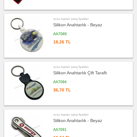
toptan
satış
fiyatları
Masa
Çanta
ucuz toptan satış fiyatları
Askısı
Silikon Anahtarlık - Beyaz
ucuz
toptan
AA7089
satış
fiyatları
18,26 TL
PowerBank
&
Şarj
Kablosu
ucuz
toptan
ucuz toptan satış fiyatları
satış
fiyatları
Silikon Anahtarlık Çift Taraflı
Flash
Bellek
AA7094
ucuz
toptan
36,70 TL
satış
fiyatları
Saat
ucuz
toptan
ucuz toptan satış fiyatları
satış
fiyatları
Silikon Anahtarlık - Beyaz
Kalem
AA7091
ucuz
toptan