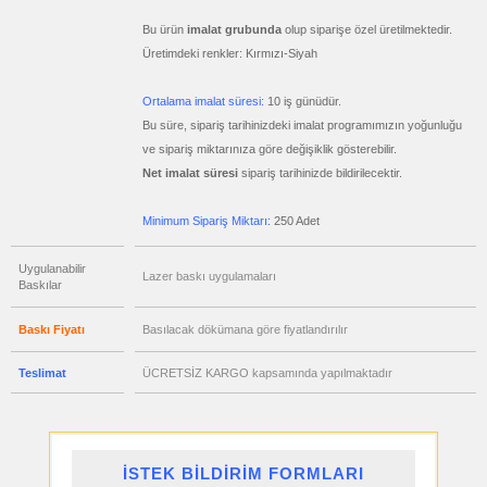
satış
fiyatları
Bu ürün
imalat grubunda
olup siparişe özel üretilmektedir.
Şişe
Açacağı
Üretimdeki renkler: Kırmızı-Siyah
ucuz
toptan
Ortalama imalat süresi:
10 iş günüdür.
satış
fiyatları
Bu süre, sipariş tarihinizdeki imalat programımızın yoğunluğu
Ajanda
&
ve sipariş miktarınıza göre değişiklik gösterebilir.
Organizer
Net imalat süresi
sipariş tarihinizde bildirilecektir.
ucuz
toptan
satış
Minimum Sipariş Miktarı:
250 Adet
fiyatları
Matara
&
Termos
Uygulanabilir
&
Lazer baskı uygulamaları
Bardak
Baskılar
ucuz
toptan
Baskı Fiyatı
Basılacak dökümana göre fiyatlandırılır
satış
fiyatları
Geri
Teslimat
ÜCRETSİZ KARGO kapsamında yapılmaktadır
Dönüşümlü
Ürünler
ucuz
toptan
satış
fiyatları
Hesap
İSTEK BİLDİRİM FORMLARI
Makinesi