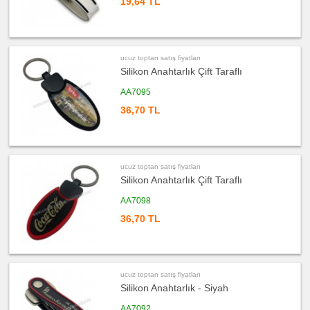
19,64 TL
satış
fiyatları
Kalem
Seti
ucuz
toptan
ucuz toptan satış fiyatları
satış
fiyatları
Silikon Anahtarlık Çift Taraflı
Kalemlik
AA7095
ucuz
toptan
36,70 TL
satış
fiyatları
Kartvizitlik
ucuz
toptan
satış
ucuz toptan satış fiyatları
fiyatları
Radyo
Silikon Anahtarlık Çift Taraflı
ucuz
AA7098
toptan
satış
36,70 TL
fiyatları
Takvim
&
Bloknot
ucuz
toptan
ucuz toptan satış fiyatları
satış
fiyatları
Silikon Anahtarlık - Siyah
Bardak
Altlığı
&
AA7092