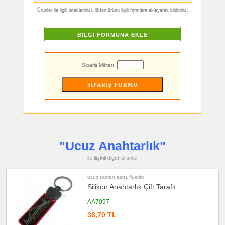
ucuz
Ürünler ile ilgili isteklerinizi, lütfen ürünü ilgili formlara ekleyerek bildiriniz.
toptan
satış
fiyatları
Makyaj
BİLGİ FORMUNA EKLE
Aynası
&
Manikür
Seti
Sipariş Miktarı:
ucuz
toptan
satış
fiyatları
Şerit
Metre
&
Mezura
ucuz
toptan
satış
fiyatları
"Ucuz Anahtarlık"
Çakı
&
El
ile ilişkili diğer ürünler
Feneri
ucuz
ucuz toptan satış fiyatları
toptan
Silikon Anahtarlık Çift Taraflı
satış
fiyatları
Çakmak
AA7097
&
Küllük
36,70 TL
ucuz