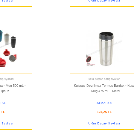
ış fiyatları
ucuz toptan satış fiyatları
pa - Mug 500 mL -
Kulpsuz Devrilmez Termos Bardak - Kup
ulpsuz
- Mug 475 mL - Metal
154
ATM21090
0 TL
124,25 TL