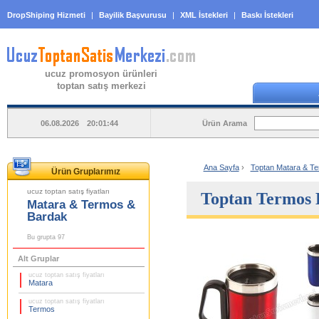
DropShiping Hizmeti
|
Bayilik Başvurusu
|
XML İstekleri
|
Baskı İstekleri
ucuz promosyon ürünleri
toptan satış merkezi
Ürün Arama
06.08.2026 20:01:44
Ana Sayfa
›
Toptan Matara & Te
Ürün Gruplarımız
ucuz toptan satış fiyatları
Toptan Termos 
Matara & Termos &
Bardak
Bu grupta 97
Alt Gruplar
ucuz toptan satış fiyatları
Matara
ucuz toptan satış fiyatları
Termos