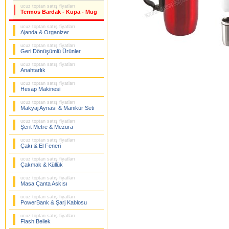
ucuz toptan satış fiyatları
Termos Bardak - Kupa - Mug
ucuz toptan satış fiyatları
Ajanda & Organizer
ucuz toptan satış fiyatları
Geri Dönüşümlü Ürünler
ucuz toptan satış fiyatları
Anahtarlık
ucuz toptan satış fiyatları
Hesap Makinesi
ucuz toptan satış fiyatları
Makyaj Aynası & Manikür Seti
ucuz toptan satış fiyatları
Şerit Metre & Mezura
ucuz toptan satış fiyatları
Çakı & El Feneri
ucuz toptan satış fiyatları
Çakmak & Küllük
ucuz toptan satış fiyatları
Masa Çanta Askısı
ucuz toptan satış fiyatları
PowerBank & Şarj Kablosu
ucuz toptan satış fiyatları
Flash Bellek