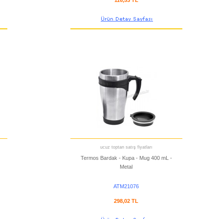
116,53 TL
ucuz toptan satış fiyatları
Termos Bardak - Kupa - Mug 400 mL -
Metal
ATM21076
298,02 TL