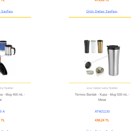
8 TL
479,45 TL
ış fiyatları
ucuz toptan satış fiyatları
pa - Mug 400 mL -
Termos Bardak - Kupa - Mug 500 mL -
l
Metal
5-A
ATM21130
3 TL
438,24 TL