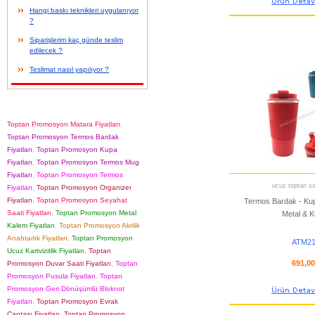
Hangi baskı teknikleri uygulanıyor
?
Siparişlerim kaç günde teslim
edilecek ?
Teslimat nasıl yapılıyor ?
Toptan Promosyon Matara Fiyatları
,
Toptan Promosyon Termos Bardak
Fiyatları
,
Toptan Promosyon Kupa
Fiyatları
,
Toptan Promosyon Termos Mug
Fiyatları
,
Toptan Promosyon Termos
ucuz toptan sat
Fiyatları
,
Toptan Promosyon Organizer
Fiyatları
,
Toptan Promosyon Seyahat
Termos Bardak - Ku
Saati Fiyatları
,
Toptan Promosyon Metal
Metal & K
Kalem Fiyatları
,
Toptan Promosyon Akrilik
Anahtarlık Fiyatları
,
Toptan Promosyon
ATM21
Ucuz Kartvizitlik Fiyatları
,
Toptan
691,0
Promosyon Duvar Saati Fiyatları
,
Toptan
Promosyon Pusula Fiyatları
,
Toptan
Promosyon Geri Dönüşümlü Bloknot
Fiyatları
,
Toptan Promosyon Evrak
Çantası Fiyatları
,
Toptan Promosyon