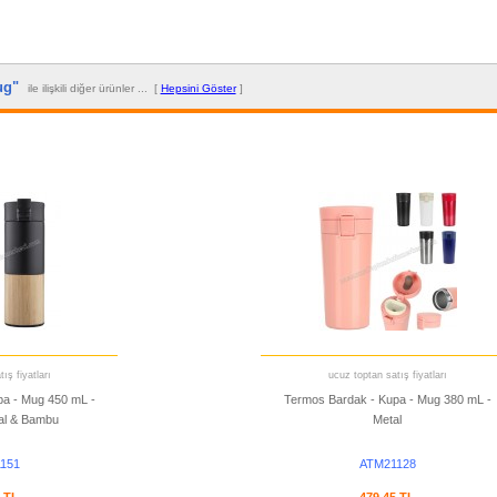
Mug"
ile ilişkili diğer ürünler ... [
Hepsini Göster
]
ış fiyatları
ucuz toptan satış fiyatları
pa - Mug 450 mL -
Termos Bardak - Kupa - Mug 380 mL -
tal & Bambu
Metal
151
ATM21128