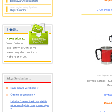
683,2
Bilgisayar Aksesuarları
ucuz toptan satış fiyatları
Diğer Ürünler
ucuz toptan sat
Sıkça Sorulanlar ...
Termos Bardak - Ku
Meta
Nasıl sipariş verebilirim ?
Ödeme seçenekleri ?
GTM6
Ürünün üzerine baskı yapılabilir
162,1
mi ve nasıl görüp onay vereceğim
?