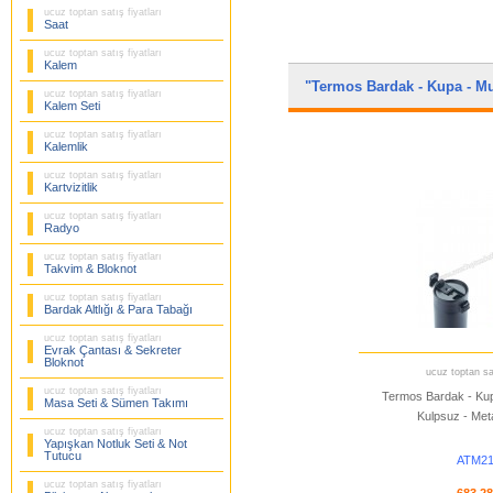
ucuz toptan satış fiyatları
Saat
ucuz toptan satış fiyatları
Kalem
"Termos Bardak - Kupa - 
ucuz toptan satış fiyatları
Kalem Seti
ucuz toptan satış fiyatları
Kalemlik
ucuz toptan satış fiyatları
Kartvizitlik
ucuz toptan satış fiyatları
Radyo
ucuz toptan satış fiyatları
Takvim & Bloknot
ucuz toptan satış fiyatları
Bardak Altlığı & Para Tabağı
ucuz toptan satış fiyatları
Evrak Çantası & Sekreter
Bloknot
ucuz toptan sat
ucuz toptan satış fiyatları
Termos Bardak - Ku
Masa Seti & Sümen Takımı
Kulpsuz - Me
ucuz toptan satış fiyatları
Yapışkan Notluk Seti & Not
Tutucu
ATM21
ucuz toptan satış fiyatları