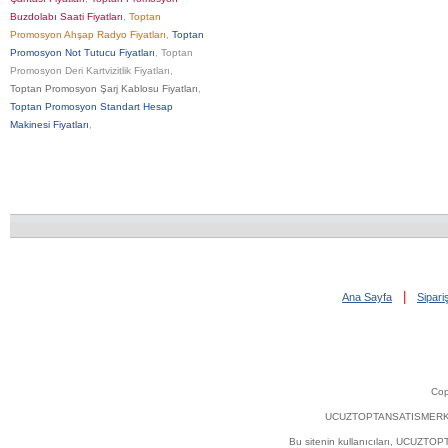
Buzdolabı Saati Fiyatları
,
Toptan
Promosyon Ahşap Radyo Fiyatları
,
Toptan
Promosyon Not Tutucu Fiyatları
,
Toptan
Promosyon Deri Kartvizitlik Fiyatları
,
Toptan Promosyon Şarj Kablosu Fiyatları
,
Toptan Promosyon Standart Hesap
Makinesi Fiyatları
,
|
Ana Sayfa
Sipar
Cop
UCUZTOPTANSATISMERKEZI.COM'
Bu sitenin kullanıcıları, UCUZT