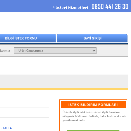
BİLGİ İSTEK FORMU
BAYİ GİRİŞİ
larımız
İSTEK BİLDİRİM FORMLARI
Ürün ile ilgili
istekleriniz
ürünü ilgili
formlara
ekleyerek
bildirmeniz halinde,
daha hızlı
ve eksiksiz
yanıtlanmaktadır.
 - METAL