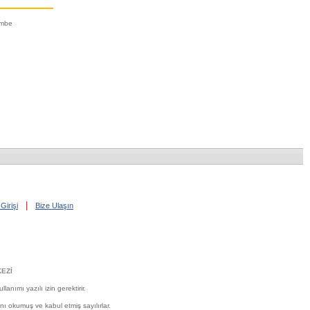
embe
|
Girişi
Bize Ulaşın
EZİ
nımı yazılı izin gerektirir.
'nı okumuş ve kabul etmiş sayılırlar.