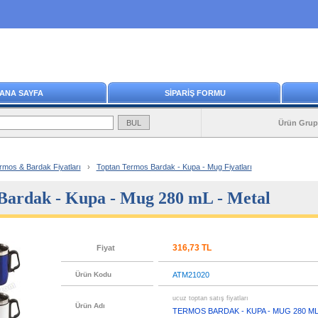
ANA SAYFA
SİPARİŞ FORMU
Ürün Grup
rmos & Bardak Fiyatları
›
Toptan Termos Bardak - Kupa - Mug Fiyatları
Bardak - Kupa - Mug 280 mL - Metal
316,73 TL
Fiyat
Ürün Kodu
ATM21020
ucuz toptan satış fiyatları
Ürün Adı
TERMOS BARDAK - KUPA - MUG 280 ML