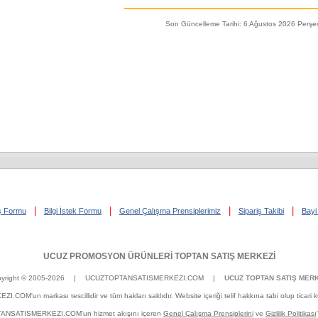
Son Güncelleme Tarihi: 6 Ağustos 2026 Perş
|
|
|
|
iş Formu
Bilgi İstek Formu
Genel Çalışma Prensiplerimiz
Sipariş Takibi
Bayi 
UCUZ PROMOSYON ÜRÜNLERİ TOPTAN SATIŞ MERKEZİ
yright © 2005-2026
| UCUZTOPTANSATISMERKEZI.COM |
UCUZ TOPTAN SATIŞ MERK
un markası tescillidir ve tüm hakları saklıdır. Website içeriği telif hakkına tabi olup ticari kulla
OPTANSATISMERKEZI.COM'un hizmet akışını içeren
Genel Çalışma Prensiplerini
ve
Gizlilik Politikası