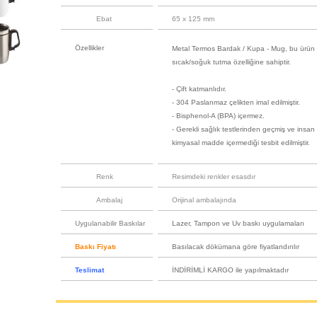
Ebat
65 x 125 mm
Özellikler
Metal Termos Bardak / Kupa - Mug, bu ürün çi
sıcak/soğuk tutma özelliğine sahiptir.
- Çift katmanlıdır.
- 304 Paslanmaz çelikten imal edilmiştir.
- Bisphenol-A (BPA) içermez.
- Gerekli sağlık testlerinden geçmiş ve insan 
kimyasal madde içermediği tesbit edilmiştir.
Renk
Resimdeki renkler esasdır
Ambalaj
Orijinal ambalajında
Uygulanabilir Baskılar
Lazer, Tampon ve Uv baskı uygulamaları
Baskı Fiyatı
Basılacak dökümana göre fiyatlandırılır
Teslimat
İNDİRİMLİ KARGO ile yapılmaktadır