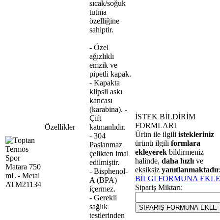
sıcak/soğuk
tutma
özelliğine
sahiptir.
- Özel
ağızlıklı
emzik ve
pipetli kapak.
- Kapakta
klipsli askı
kancası
(karabina). -
İSTEK BİLDİRİM
Çift
FORMLARI
Özellikler
katmanlıdır.
Ürün ile ilgili
istekleriniz
- 304
ürünü ilgili
formlara
Paslanmaz
ekleyerek
bildirmeniz
çelikten imal
halinde,
daha hızlı
ve
edilmiştir.
eksiksiz
yanıtlanmaktadır
- Bisphenol-
BİLGİ FORMUNA EKL
A (BPA)
Sipariş Miktarı:
içermez.
- Gerekli
sağlık
testlerinden