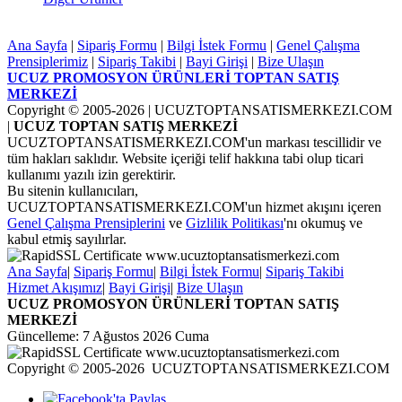
Ana Sayfa
|
Sipariş Formu
|
Bilgi İstek Formu
|
Genel Çalışma
Prensiplerimiz
|
Sipariş Takibi
|
Bayi Girişi
|
Bize Ulaşın
UCUZ PROMOSYON ÜRÜNLERİ TOPTAN SATIŞ
MERKEZİ
Copyright © 2005-2026
| UCUZTOPTANSATISMERKEZI.COM
|
UCUZ TOPTAN SATIŞ MERKEZİ
UCUZTOPTANSATISMERKEZI.COM'un markası tescillidir ve
tüm hakları saklıdır. Website içeriği telif hakkına tabi olup ticari
kullanımı yazılı izin gerektirir.
Bu sitenin kullanıcıları,
UCUZTOPTANSATISMERKEZI.COM'un hizmet akışını içeren
Genel Çalışma Prensiplerini
ve
Gizlilik Politikası
'nı okumuş ve
kabul etmiş sayılırlar.
Ana Sayfa
|
Sipariş Formu
|
Bilgi İstek Formu
|
Sipariş Takibi
Hizmet Akışımız
|
Bayi Girişi
|
Bize Ulaşın
UCUZ PROMOSYON ÜRÜNLERİ TOPTAN SATIŞ
MERKEZİ
Güncelleme: 7 Ağustos 2026 Cuma
Copyright © 2005-2026 UCUZTOPTANSATISMERKEZI.COM