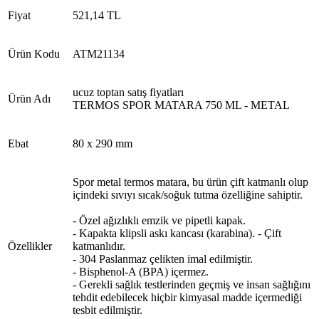
Fiyat
521,14 TL
Ürün Kodu
ATM21134
ucuz toptan satış fiyatları
Ürün Adı
TERMOS SPOR MATARA 750 ML - METAL
Ebat
80 x 290 mm
Spor metal termos matara, bu ürün çift katmanlı olup
içindeki sıvıyı sıcak/soğuk tutma özelliğine sahiptir.
- Özel ağızlıklı emzik ve pipetli kapak.
- Kapakta klipsli askı kancası (karabina). - Çift
Özellikler
katmanlıdır.
- 304 Paslanmaz çelikten imal edilmiştir.
- Bisphenol-A (BPA) içermez.
- Gerekli sağlık testlerinden geçmiş ve insan sağlığını
tehdit edebilecek hiçbir kimyasal madde içermediği
tesbit edilmiştir.