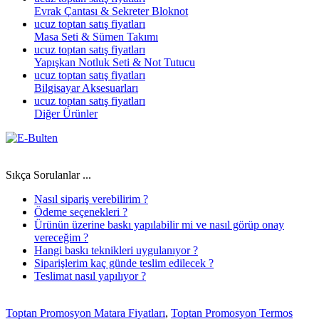
Evrak Çantası & Sekreter Bloknot
ucuz toptan satış fiyatları
Masa Seti & Sümen Takımı
ucuz toptan satış fiyatları
Yapışkan Notluk Seti & Not Tutucu
ucuz toptan satış fiyatları
Bilgisayar Aksesuarları
ucuz toptan satış fiyatları
Diğer Ürünler
Sıkça Sorulanlar ...
Nasıl sipariş verebilirim ?
Ödeme seçenekleri ?
Ürünün üzerine baskı yapılabilir mi ve nasıl görüp onay
vereceğim ?
Hangi baskı teknikleri uygulanıyor ?
Siparişlerim kaç günde teslim edilecek ?
Teslimat nasıl yapılıyor ?
Toptan Promosyon Matara Fiyatları
,
Toptan Promosyon Termos