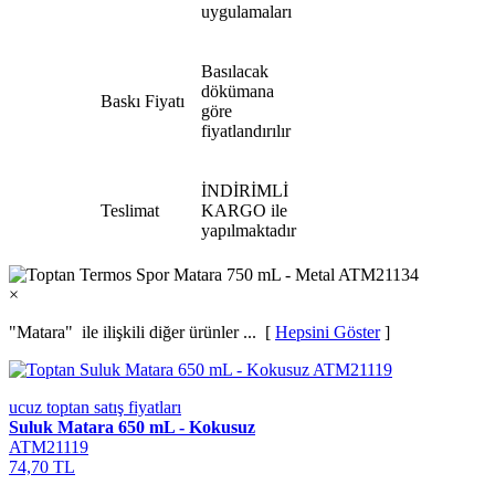
uygulamaları
Basılacak
dökümana
Baskı Fiyatı
göre
fiyatlandırılır
İNDİRİMLİ
Teslimat
KARGO ile
yapılmaktadır
×
"Matara"
ile ilişkili diğer ürünler ... [
Hepsini Göster
]
ucuz toptan satış fiyatları
Suluk Matara 650 mL - Kokusuz
ATM21119
74,70 TL