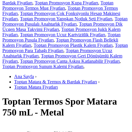
Bardak Fiyatları
,
Toptan Promosyon Kupa Fiyatları
,
Toptan
Promosyon Termos Mug Fiyatları
,
Toptan Promosyon Termos
Fiyatları
,
Toptan Promosyon Çok Fonksiyonlu Hesap Makinesi
Fiyatları
,
Toptan Promosyon Yapışkan Notluk Seti Fiyatları
,
Toptan
Promosyon Pusulalı Anahtarlık Fiyatları
,
Toptan Promosyon Dik
Üçgen Masa Takvimi Fiyatları
,
Toptan Promosyon Işıklı Kalem
Fiyatları
,
Toptan Promosyon Ucuz Kartvizitlik Fiyatları
,
Toptan
Promosyon Pusula Fiyatları
,
Toptan Promosyon Flash Bellekli
Kalem Fiyatları
,
Toptan Promosyon Plastik Kalem Fiyatları
,
Toptan
Promosyon Para Tabağı Fiyatları
,
Toptan Promosyon Ucuz
Anahtarlık Fiyatları
,
Toptan Promosyon Geri Dönüşümlü Kalem
Fiyatları
,
Toptan Promosyon Çanta Askısı Katlanabilir Fiyatları
,
Toptan Promosyon Sunum Kalemi Fiyatları
,
Ana Sayfa
›
Toptan Matara & Termos & Bardak Fiyatları
›
Toptan Matara Fiyatları
Toptan Termos Spor Matara
750 mL - Metal