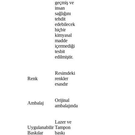
geçmiş ve
insan
sağlığını
tehdit
edebilecek
hiçbir
kimyasal
madde
içermediği
tesbit
edilmiştir.
Resimdeki
Renk
renkler
esasdır
Orijinal
Ambalaj
ambalajında
Lazer ve
Uygulanabilir
Tampon
Baskılar
baskı