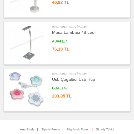
40,92 TL
toptan
satış
fiyatları
Flash
Bellek
ucuz
ucuz toptan satış fiyatları
toptan
satış
Masa Lambası 48 Ledli
fiyatları
Saat
ABA4117
ucuz
76,19 TL
toptan
satış
fiyatları
Kalem
ucuz
toptan
ucuz toptan satış fiyatları
satış
fiyatları
Usb Çoğaltıcı Usb Hup
Kalem
Seti
GBA3147
ucuz
203,05 TL
toptan
satış
fiyatları
Kalemlik
ucuz
toptan
satış
fiyatları
Kartvizitlik
Ana Sayfa
|
Sipariş Formu
|
Bilgi İstek Formu
|
Sipariş Takibi