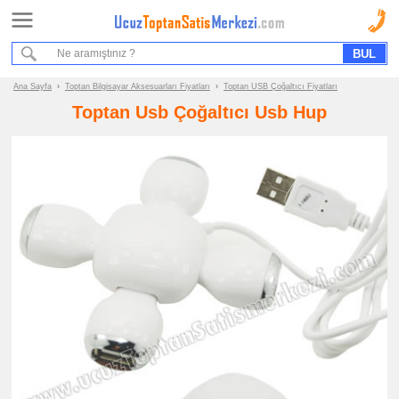
Ana Sayfa
Sipariş Formu
Bilgi İstek Formu
Ana Sayfa
›
Toptan Bilgisayar Aksesuarları Fiyatları
›
Toptan USB Çoğaltıcı Fiyatları
Toptan Usb Çoğaltıcı Usb Hup
Promosyon
Ürün
Grupları
ucuz
toptan
satış
fiyatları
Bilgisayar
Aksesuarları
ucuz
toptan
satış
fiyatları
Sunum
Kalemi
ucuz
toptan
satış
fiyatları
Mouse
Pad