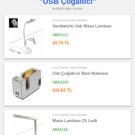
"USB Çoğaltıcı"
&
Mezura
ile ilişkili diğer ürünler
ucuz
toptan
satış
ucuz toptan satış fiyatları
fiyatları
Vantilatörlü Usb Masa Lambası
Çakı
&
El
GBA3121
Feneri
20,75 TL
ucuz
toptan
satış
fiyatları
Çakmak
&
Küllük
ucuz toptan satış fiyatları
Usb Çoğaltıcılı Bant Makinesi
ucuz
toptan
satış
GBA3103
fiyatları
Masa
231,62 TL
Çanta
Askısı
ucuz
toptan
satış
fiyatları
ucuz toptan satış fiyatları
PowerBank
&
Masa Lambası 25 Ledli
Şarj
Kablosu
ABA4116
ucuz