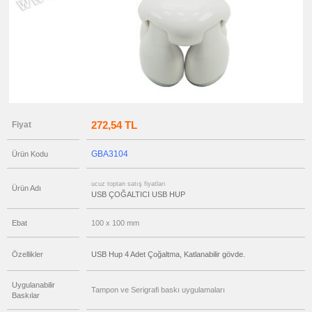
ucuz
toptan
satış
fiyatları
Mouse
ucuz
toptan
satış
fiyatları
USB
Çoğaltıcı
ucuz
272,54 TL
Fiyat
toptan
satış
fiyatları
Aksesuarlar
GBA3104
Ürün Kodu
ucuz
toptan
ucuz toptan satış fiyatları
Ürün Adı
satış
USB ÇOĞALTICI USB HUP
fiyatları
Ajanda
&
Organizer
Ebat
100 x 100 mm
ucuz
toptan
Özellikler
USB Hup 4 Adet Çoğaltma, Katlanabilir gövde.
satış
fiyatları
Matara
&
Uygulanabilir
Termos
Tampon ve Serigrafi baskı uygulamaları
&
Baskılar
Bardak