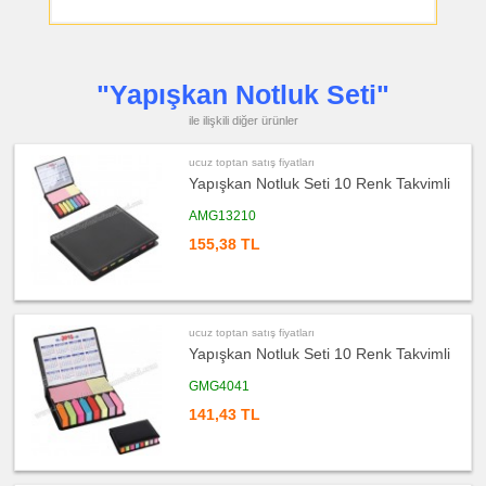
fiyatları
Çakmak
&
Küllük
ucuz
toptan
"Yapışkan Notluk Seti"
satış
fiyatları
ile ilişkili diğer ürünler
Masa
Çanta
Askısı
ucuz toptan satış fiyatları
ucuz
Yapışkan Notluk Seti 10 Renk Takvimli
toptan
satış
fiyatları
AMG13210
PowerBank
&
155,38 TL
Şarj
Kablosu
ucuz
toptan
satış
fiyatları
ucuz toptan satış fiyatları
Flash
Yapışkan Notluk Seti 10 Renk Takvimli
Bellek
ucuz
GMG4041
toptan
satış
141,43 TL
fiyatları
Saat
ucuz
toptan
satış