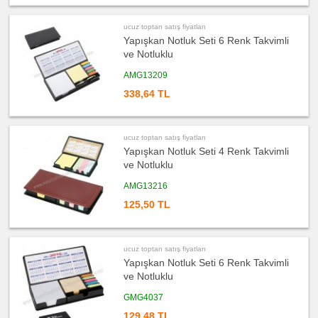
toptan
satış
fiyatları
ucuz toptan satış fiyatları
Bardak
Yapışkan Notluk Seti 6 Renk Takvimli
Altlığı
&
ve Notluklu
Para
Tabağı
AMG13209
ucuz
toptan
338,64 TL
satış
fiyatları
Evrak
Çantası
&
ucuz toptan satış fiyatları
Sekreter
Bloknot
Yapışkan Notluk Seti 4 Renk Takvimli
ve Notluklu
ucuz
toptan
satış
AMG13216
fiyatları
Masa
125,50 TL
Seti
&
Sümen
Takımı
ucuz
ucuz toptan satış fiyatları
toptan
Yapışkan Notluk Seti 6 Renk Takvimli
satış
fiyatları
ve Notluklu
Bilgisayar
Aksesuarları
GMG4037
ucuz
129,48 TL
toptan