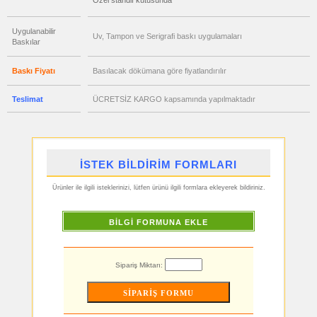
Özel standlı kutusunda
ucuz
toptan
satış
fiyatları
Uygulanabilir
Uv, Tampon ve Serigrafi baskı uygulamaları
Hesap
Baskılar
Makinesi
ucuz
Baskı Fiyatı
Basılacak dökümana göre fiyatlandırılır
toptan
satış
fiyatları
Makyaj
Teslimat
ÜCRETSİZ KARGO kapsamında yapılmaktadır
Aynası
&
Manikür
Seti
ucuz
toptan
İSTEK BİLDİRİM FORMLARI
satış
fiyatları
Şerit
Metre
Ürünler ile ilgili isteklerinizi, lütfen ürünü ilgili formlara ekleyerek bildiriniz.
&
Mezura
ucuz
BİLGİ FORMUNA EKLE
toptan
satış
fiyatları
Çakı
&
Sipariş Miktarı:
El
Feneri
ucuz
toptan
satış