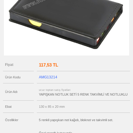
satış
fiyatları
Not
Tutucu
ucuz
toptan
satış
fiyatları
Ajanda
&
Organizer
ucuz
toptan
satış
fiyatları
Matara
117,53 TL
Fiyat
&
Termos
&
Bardak
AMG13214
Ürün Kodu
ucuz
toptan
ucuz toptan satış fiyatları
Ürün Adı
satış
YAPIŞKAN NOTLUK SETİ 5 RENK TAKVİMLİ VE NOTLUKLU
fiyatları
Geri
Dönüşümlü
Ürünler
Ebat
130 x 85 x 20 mm
ucuz
toptan
Özellikler
5 renkli yapışkan not kağıdı, bloknot ve takvimli set.
satış
fiyatları
Anahtarlık