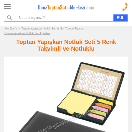
Ana Sayfa
Sipariş Formu
Bilgi İstek Formu
Ana Sayfa
›
Toptan Yapışkan Notluk Seti & Not Tutucu Fiyatları
›
Toptan Yapışkan Notluk Seti Fiyatları
Promosyon
Toptan Yapışkan Notluk Seti 5 Renk
Ürün
Takvimli ve Notluklu
Grupları
ucuz
toptan
satış
fiyatları
Yapışkan
Notluk
Seti
&
Not
Tutucu
ucuz
toptan
satış
fiyatları
Yapışkan
Notluk
Seti
ucuz
toptan