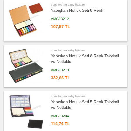
fiyatları
ucuz toptan satış fiyatları
Kalem
Yapışkan Notluk Seti 8 Renk
ucuz
toptan
AMG13212
satış
fiyatları
107,57 TL
Kalem
Seti
ucuz
toptan
satış
fiyatları
ucuz toptan satış fiyatları
Kalemlik
Yapışkan Notluk Seti 8 Renk Takvimli
ucuz
ve Notluklu
toptan
satış
AMG13213
fiyatları
Kartvizitlik
332,66 TL
ucuz
toptan
satış
fiyatları
Radyo
ucuz toptan satış fiyatları
Yapışkan Notluk Seti 5 Renk Takvimli
ucuz
toptan
ve Notluklu
satış
fiyatları
AMG13204
Takvim
&
Bloknot
114,74 TL
ucuz