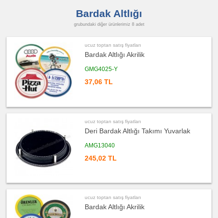
satış
fiyatları
Bardak Altlığı
Hesap
Makinesi
grubundaki diğer ürünlerimiz 8 adet
ucuz
toptan
satış
ucuz toptan satış fiyatları
fiyatları
Bardak Altlığı Akrilik
Makyaj
Aynası
&
GMG4025-Y
Manikür
Seti
37,06 TL
ucuz
toptan
satış
fiyatları
Şerit
Metre
ucuz toptan satış fiyatları
&
Mezura
Deri Bardak Altlığı Takımı Yuvarlak
ucuz
AMG13040
toptan
satış
245,02 TL
fiyatları
Çakı
&
El
Feneri
ucuz
ucuz toptan satış fiyatları
toptan
satış
Bardak Altlığı Akrilik
fiyatları
Çakmak