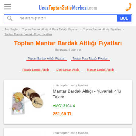
Ana Sayfa
Sipariş Formu
Bilgi İstek Formu
Ana Sayfa
›
Toptan Bardak Altlığı & Para Tabağı Fiyatları
›
Toptan Bardak Altlığı Fiyatları
›
Toptan Mantar Bardak Altlığı Fiyatları
Promosyon
Toptan Mantar Bardak Altlığı Fiyatları
Ürün
Bu grupta 4 ürün var
Grupları
Toptan Bardak Altlığı Fiyatları
Toptan Para Tabağı Fiyatları
ucuz
toptan
Plastik Bardak Altlığı
Deri Bardak Altlığı
Mantar Bardak Altlığı
satış
fiyatları
Bardak
Altlığı
&
ucuz toptan satış fiyatları
Para
Tabağı
Mantar Bardak Altlığı - Yuvarlak 4'lü
Takım
ucuz
toptan
AMG13104-4
satış
fiyatları
Bardak
251,69 TL
Altlığı
ucuz
toptan
satış
ucuz toptan satış fiyatları
fiyatları