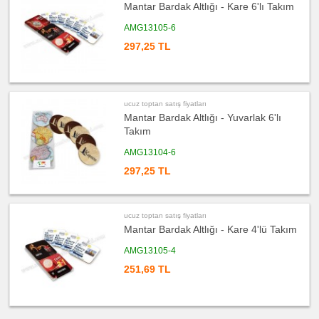
Mantar Bardak Altlığı - Kare 6'lı Takım
Para
Tabağı
AMG13105-6
ucuz
297,25 TL
toptan
satış
fiyatları
Ajanda
&
Organizer
ucuz toptan satış fiyatları
ucuz
toptan
Mantar Bardak Altlığı - Yuvarlak 6'lı
satış
Takım
fiyatları
Matara
&
AMG13104-6
Termos
&
Bardak
297,25 TL
ucuz
toptan
satış
fiyatları
ucuz toptan satış fiyatları
Geri
Mantar Bardak Altlığı - Kare 4'lü Takım
Dönüşümlü
Ürünler
AMG13105-4
ucuz
toptan
251,69 TL
satış
fiyatları
Anahtarlık
ucuz
toptan