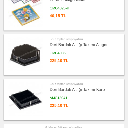
Kalem
ucuz
GMG4025-K
toptan
satış
40,15 TL
fiyatları
Kalem
Seti
ucuz
toptan
satış
ucuz toptan satış fiyatları
fiyatları
Deri Bardak Altlığı Takımı Altıgen
Kalemlik
ucuz
GMG4036
toptan
satış
225,10 TL
fiyatları
Kartvizitlik
ucuz
toptan
satış
fiyatları
ucuz toptan satış fiyatları
Radyo
Deri Bardak Altlığı Takımı Kare
ucuz
AMG13041
toptan
satış
fiyatları
225,10 TL
Takvim
&
Bloknot
ucuz
toptan
8 üründen 1-8 arası gösteriliyor