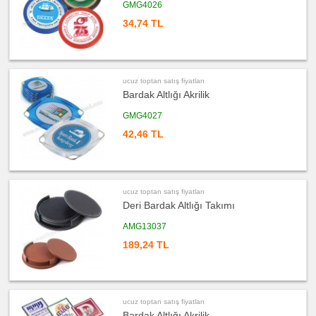
&
GMG4026
Küllük
34,74 TL
ucuz
toptan
satış
fiyatları
Masa
Çanta
Askısı
ucuz toptan satış fiyatları
Bardak Altlığı Akrilik
ucuz
toptan
satış
GMG4027
fiyatları
PowerBank
42,46 TL
&
Şarj
Kablosu
ucuz
toptan
satış
ucuz toptan satış fiyatları
fiyatları
Deri Bardak Altlığı Takımı
Flash
Bellek
AMG13037
ucuz
toptan
189,24 TL
satış
fiyatları
Saat
ucuz
toptan
satış
ucuz toptan satış fiyatları
fiyatları
Bardak Altlığı Akrilik