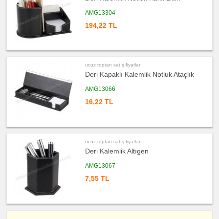
Altlığı
&
Para
AMG13304
Tabağı
194,22 TL
ucuz
toptan
satış
fiyatları
Evrak
Çantası
&
ucuz toptan satış fiyatları
Sekreter
Deri Kapaklı Kalemlik Notluk Ataçlık
Bloknot
ucuz
AMG13066
toptan
satış
16,22 TL
fiyatları
Masa
Seti
&
Sümen
Takımı
ucuz toptan satış fiyatları
ucuz
toptan
Deri Kalemlik Altıgen
satış
fiyatları
AMG13067
Yapışkan
Notluk
Seti
7,55 TL
&
Not
Tutucu
ucuz
toptan
satış