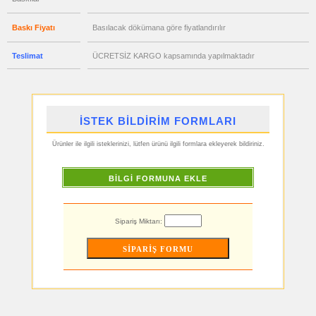
ucuz
toptan
Baskı Fiyatı
Basılacak dökümana göre fiyatlandırılır
satış
fiyatları
Hesap
Teslimat
ÜCRETSİZ KARGO kapsamında yapılmaktadır
Makinesi
ucuz
toptan
satış
fiyatları
Makyaj
Aynası
İSTEK BİLDİRİM FORMLARI
&
Manikür
Seti
Ürünler ile ilgili isteklerinizi, lütfen ürünü ilgili formlara ekleyerek bildiriniz.
ucuz
toptan
satış
BİLGİ FORMUNA EKLE
fiyatları
Şerit
Metre
&
Mezura
Sipariş Miktarı:
ucuz
toptan
satış
fiyatları
Çakı
&
El
Feneri
ucuz