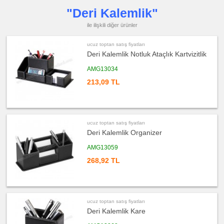
toptan
satış
"Deri Kalemlik"
fiyatları
Çakmak
&
ile ilişkili diğer ürünler
Küllük
ucuz
ucuz toptan satış fiyatları
toptan
Deri Kalemlik Notluk Ataçlık Kartvizitlik
satış
fiyatları
Masa
AMG13034
Çanta
Askısı
213,09 TL
ucuz
toptan
satış
fiyatları
PowerBank
&
ucuz toptan satış fiyatları
Şarj
Kablosu
Deri Kalemlik Organizer
ucuz
AMG13059
toptan
satış
268,92 TL
fiyatları
Flash
Bellek
ucuz
toptan
satış
ucuz toptan satış fiyatları
fiyatları
Saat
Deri Kalemlik Kare
ucuz