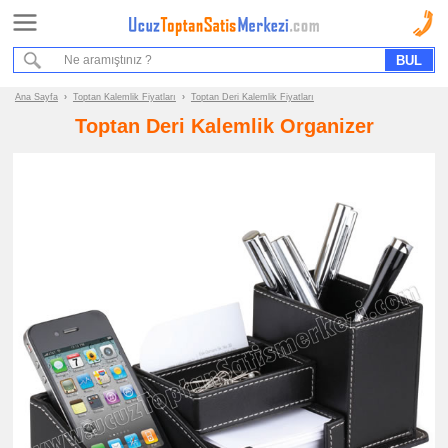
Ana Sayfa
Sipariş Formu
Bilgi İstek Formu
Ana Sayfa
›
Toptan Kalemlik Fiyatları
›
Toptan Deri Kalemlik Fiyatları
Toptan Deri Kalemlik Organizer
Promosyon
Ürün
Grupları
ucuz
toptan
satış
fiyatları
Kalemlik
ucuz
toptan
satış
fiyatları
Deri
Kalemlik
ucuz
toptan
satış
fiyatları
Ahşap
Kalemlik