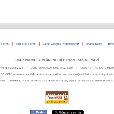
|
|
|
|
iş Formu
Bilgi İstek Formu
Genel Çalışma Prensiplerimiz
Sipariş Takibi
Bayi 
UCUZ PROMOSYON ÜRÜNLERİ TOPTAN SATIŞ MERKEZİ
yright © 2005-2026
| UCUZTOPTANSATISMERKEZI.COM |
UCUZ TOPTAN SATIŞ MERK
un markası tescillidir ve tüm hakları saklıdır. Website içeriği telif hakkına tabi olup ticari kulla
OPTANSATISMERKEZI.COM'un hizmet akışını içeren
Genel Çalışma Prensiplerini
ve
Gizlilik Politikası