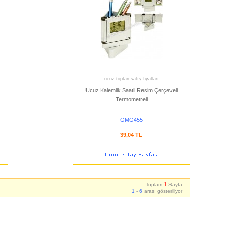
ucuz toptan satış fiyatları
Ucuz Kalemlik Saatli Resim Çerçeveli
Termometreli
GMG455
39,04 TL
1
Toplam
Sayfa
1
-
6
arası gösteriliyor