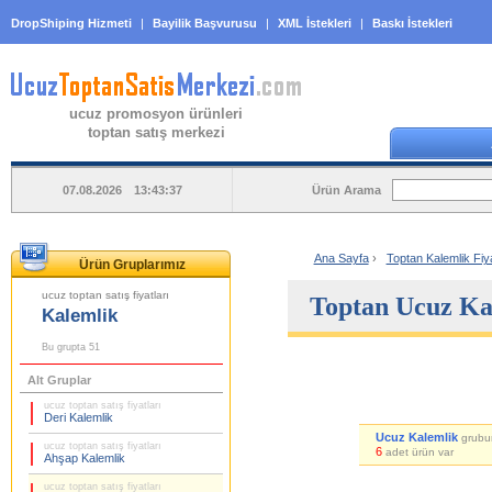
DropShiping Hizmeti
|
Bayilik Başvurusu
|
XML İstekleri
|
Baskı İstekleri
ucuz promosyon ürünleri
toptan satış merkezi
Ürün Arama
07.08.2026 13:43:37
Ana Sayfa
›
Toptan Kalemlik Fiya
Ürün Gruplarımız
ucuz toptan satış fiyatları
Toptan Ucuz Kal
Kalemlik
Bu grupta 51
Alt Gruplar
ucuz toptan satış fiyatları
Deri Kalemlik
Ucuz Kalemlik
grubu
ucuz toptan satış fiyatları
6
adet ürün var
Ahşap Kalemlik
ucuz toptan satış fiyatları