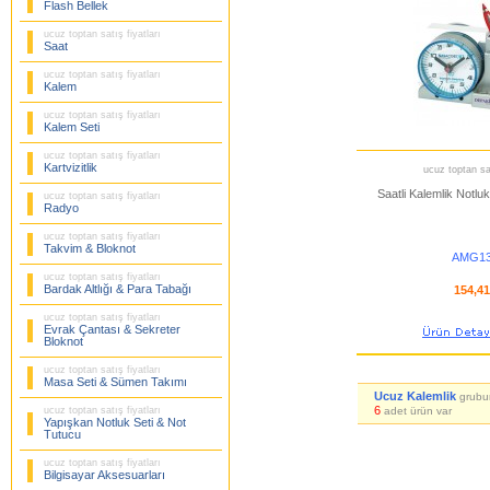
Flash Bellek
ucuz toptan satış fiyatları
Saat
ucuz toptan satış fiyatları
Kalem
ucuz toptan satış fiyatları
Kalem Seti
ucuz toptan satış fiyatları
Kartvizitlik
ucuz toptan sat
Saatli Kalemlik Notlu
ucuz toptan satış fiyatları
Radyo
ucuz toptan satış fiyatları
Takvim & Bloknot
AMG13
ucuz toptan satış fiyatları
Bardak Altlığı & Para Tabağı
154,4
ucuz toptan satış fiyatları
Evrak Çantası & Sekreter
Bloknot
ucuz toptan satış fiyatları
Masa Seti & Sümen Takımı
Ucuz Kalemlik
grubu
6
ucuz toptan satış fiyatları
adet ürün var
Yapışkan Notluk Seti & Not
Tutucu
ucuz toptan satış fiyatları
Bilgisayar Aksesuarları