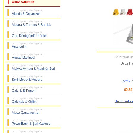
Ucuz Kalemlik
ucuz toptan satış fiyatları
Ajanda & Organizer
ucuz toptan satış fiyatları
Matara & Termos & Bardak
ucuz toptan satış fiyatları
Geri Dönüşümlü Ürünler
ucuz toptan satış fiyatları
Anahtarlık
ucuz toptan satış fiyatları
ucuz toptan sat
Hesap Makinesi
Ucuz Ka
ucuz toptan satış fiyatları
Makyaj Aynası & Manikür Seti
ucuz toptan satış fiyatları
Şerit Metre & Mezura
AMG13
ucuz toptan satış fiyatları
62,54
Çakı & El Feneri
ucuz toptan satış fiyatları
Çakmak & Küllük
ucuz toptan satış fiyatları
Masa Çanta Askısı
ucuz toptan satış fiyatları
PowerBank & Şarj Kablosu
ucuz toptan satış fiyatları