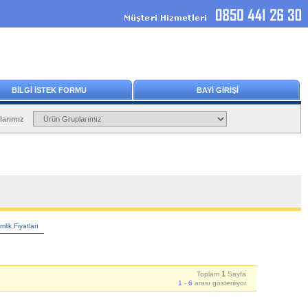
BİLGİ İSTEK FORMU
BAYİ GİRİŞİ
larımız
lik Fiyatları
1
Toplam
Sayfa
1
-
6
arası gösteriliyor