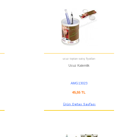
ucuz toptan satış fiyatları
Ucuz Kalemlik
AMG13023
45,55 TL