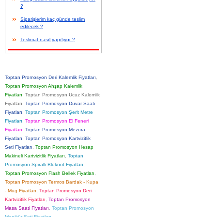
?
Siparişlerim kaç günde teslim
edilecek ?
Teslimat nasıl yapılıyor ?
Toptan Promosyon Deri Kalemlik Fiyatları
,
Toptan Promosyon Ahşap Kalemlik
Fiyatları
,
Toptan Promosyon Ucuz Kalemlik
Fiyatları
,
Toptan Promosyon Duvar Saati
Fiyatları
,
Toptan Promosyon Şerit Metre
Fiyatları
,
Toptan Promosyon El Feneri
Fiyatları
,
Toptan Promosyon Mezura
Fiyatları
,
Toptan Promosyon Kartvizitlik
Seti Fiyatları
,
Toptan Promosyon Hesap
Makineli Kartvizitlik Fiyatları
,
Toptan
Promosyon Spiralli Bloknot Fiyatları
,
Toptan Promosyon Flash Bellek Fiyatları
,
Toptan Promosyon Termos Bardak - Kupa
- Mug Fiyatları
,
Toptan Promosyon Deri
Kartvizitlik Fiyatları
,
Toptan Promosyon
Masa Saati Fiyatları
,
Toptan Promosyon
Manikür Seti Fiyatları
,