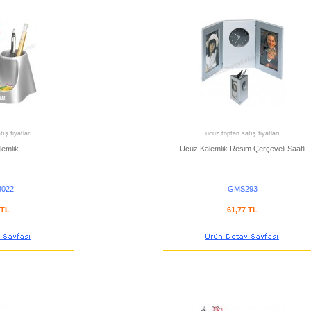
ış fiyatları
ucuz toptan satış fiyatları
lemlik
Ucuz Kalemlik Resim Çerçeveli Saatli
022
GMS293
 TL
61,77 TL