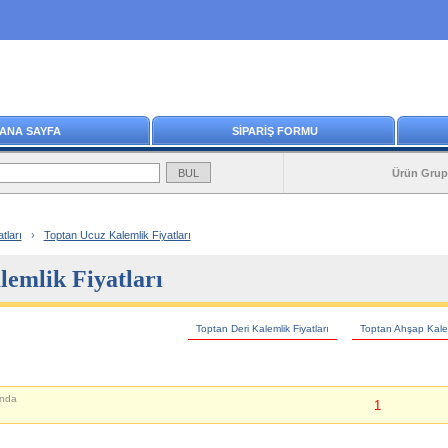
ANA SAYFA
SİPARİŞ FORMU
Ürün Grup
tları
›
Toptan Ucuz Kalemlik Fiyatları
emlik Fiyatları
Toptan Deri Kalemlik Fiyatları
Toptan Ahşap Kalem
nda
1