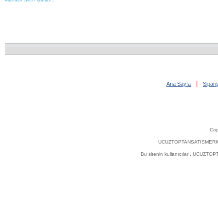
|
Ana Sayfa
Sipar
Cop
UCUZTOPTANSATISMERKEZI.COM'
Bu sitenin kullanıcıları, UCUZT