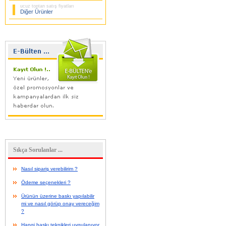
ucuz toptan satış fiyatları
Diğer Ürünler
Sıkça Sorulanlar ...
Nasıl sipariş verebilirim ?
Ödeme seçenekleri ?
Ürünün üzerine baskı yapılabilir
mi ve nasıl görüp onay vereceğim
?
Hangi baskı teknikleri uygulanıyor