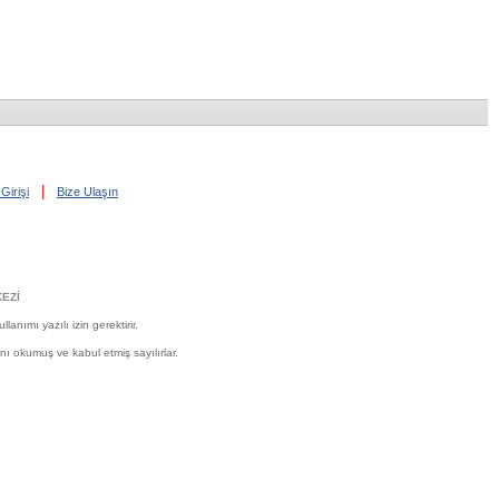
|
Girişi
Bize Ulaşın
EZİ
nımı yazılı izin gerektirir.
'nı okumuş ve kabul etmiş sayılırlar.