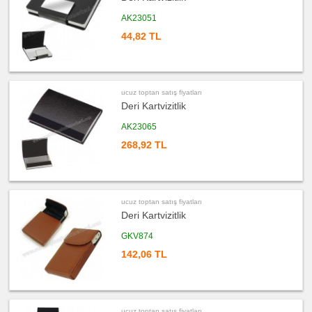
toptan
satış
AK23051
fiyatları
PowerBank
44,82 TL
&
Şarj
Kablosu
ucuz
toptan
satış
ucuz toptan satış fiyatları
fiyatları
Flash
Deri Kartvizitlik
Bellek
AK23065
ucuz
toptan
268,92 TL
satış
fiyatları
Saat
ucuz
toptan
satış
ucuz toptan satış fiyatları
fiyatları
Kalem
Deri Kartvizitlik
ucuz
GKV874
toptan
satış
142,06 TL
fiyatları
Kalem
Seti
ucuz
toptan
satış
ucuz toptan satış fiyatları