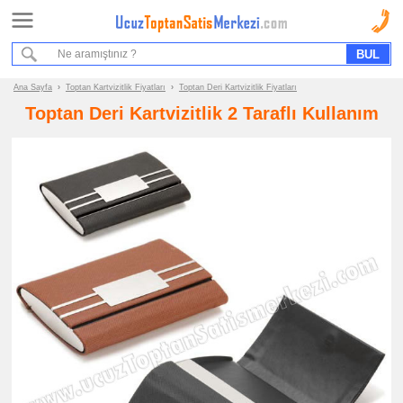
Ana Sayfa
Sipariş Formu
Bilgi İstek Formu
Ana Sayfa
›
Toptan Kartvizitlik Fiyatları
›
Toptan Deri Kartvizitlik Fiyatları
Toptan Deri Kartvizitlik 2 Taraflı Kullanım
Promosyon
Ürün
Grupları
ucuz
toptan
satış
fiyatları
Kartvizitlik
ucuz
toptan
satış
fiyatları
Metal
Kartvizitlik
ucuz
toptan
satış
fiyatları
Deri
Kartvizitlik