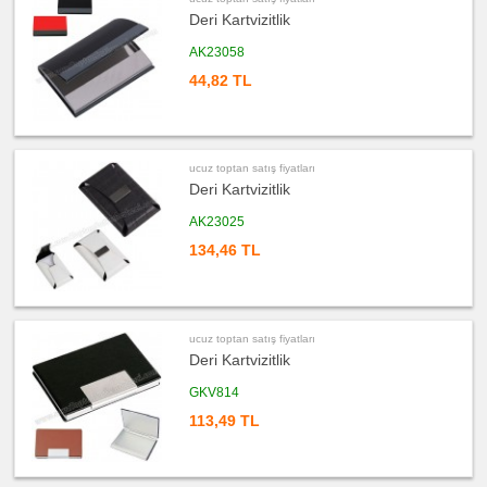
fiyatları
Kalemlik
Deri Kartvizitlik
ucuz
AK23058
toptan
satış
44,82 TL
fiyatları
Radyo
ucuz
toptan
satış
fiyatları
ucuz toptan satış fiyatları
Takvim
&
Deri Kartvizitlik
Bloknot
AK23025
ucuz
toptan
134,46 TL
satış
fiyatları
Bardak
Altlığı
&
Para
Tabağı
ucuz toptan satış fiyatları
ucuz
Deri Kartvizitlik
toptan
satış
fiyatları
GKV814
Evrak
Çantası
113,49 TL
&
Sekreter
Bloknot
ucuz