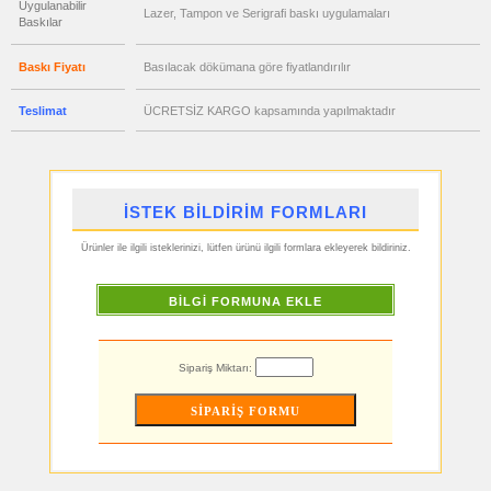
ucuz
Uygulanabilir
Lazer, Tampon ve Serigrafi baskı uygulamaları
toptan
Baskılar
satış
fiyatları
Matara
&
Baskı Fiyatı
Basılacak dökümana göre fiyatlandırılır
Termos
&
Bardak
Teslimat
ÜCRETSİZ KARGO kapsamında yapılmaktadır
ucuz
toptan
satış
fiyatları
Geri
Dönüşümlü
Ürünler
İSTEK BİLDİRİM FORMLARI
ucuz
toptan
Ürünler ile ilgili isteklerinizi, lütfen ürünü ilgili formlara ekleyerek bildiriniz.
satış
fiyatları
Anahtarlık
BİLGİ FORMUNA EKLE
ucuz
toptan
satış
fiyatları
Hesap
Sipariş Miktarı:
Makinesi
ucuz
toptan
satış
fiyatları
Makyaj
Aynası
&