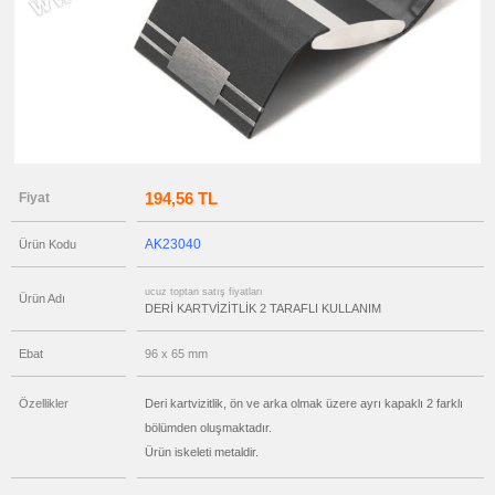
ucuz
toptan
satış
fiyatları
Hesap
Makineli
Kartvizitlik
ucuz
toptan
satış
fiyatları
Kartvizitlik
Seti
194,56 TL
Fiyat
ucuz
toptan
satış
fiyatları
AK23040
Ürün Kodu
Ucuz
Kartvizitlik
ucuz toptan satış fiyatları
ucuz
Ürün Adı
toptan
DERİ KARTVİZİTLİK 2 TARAFLI KULLANIM
satış
fiyatları
Masaüstü
Ebat
96 x 65 mm
Kartvizitlik
ucuz
Özellikler
Deri kartvizitlik, ön ve arka olmak üzere ayrı kapaklı 2 farklı
toptan
satış
bölümden oluşmaktadır.
fiyatları
Ajanda
Ürün iskeleti metaldir.
&
Organizer