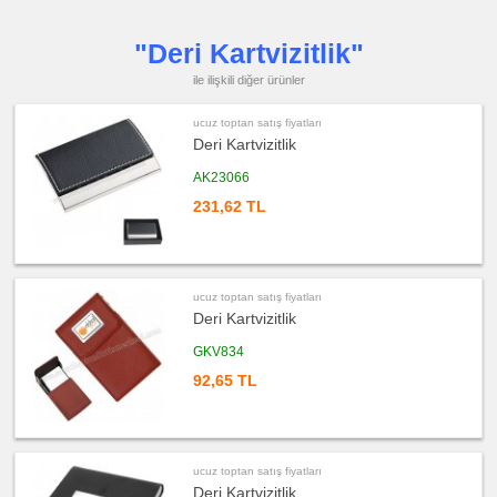
Manikür
Seti
ucuz
"Deri Kartvizitlik"
toptan
satış
ile ilişkili diğer ürünler
fiyatları
Şerit
Metre
&
ucuz toptan satış fiyatları
Mezura
Deri Kartvizitlik
ucuz
toptan
AK23066
satış
fiyatları
231,62 TL
Çakı
&
El
Feneri
ucuz
toptan
ucuz toptan satış fiyatları
satış
Deri Kartvizitlik
fiyatları
Çakmak
&
GKV834
Küllük
92,65 TL
ucuz
toptan
satış
fiyatları
Masa
Çanta
Askısı
ucuz toptan satış fiyatları
Deri Kartvizitlik
ucuz