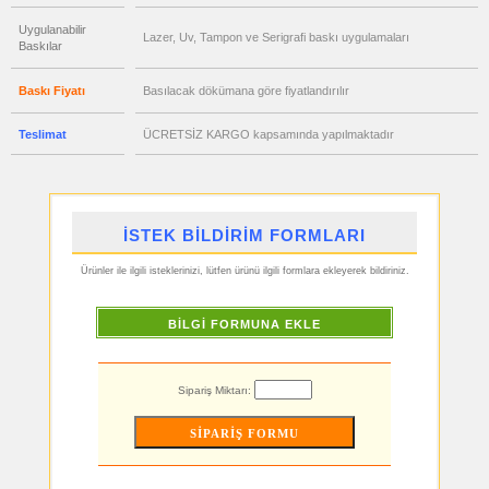
ucuz
toptan
satış
Uygulanabilir
Lazer, Uv, Tampon ve Serigrafi baskı uygulamaları
fiyatları
Baskılar
Matara
&
Termos
&
Baskı Fiyatı
Basılacak dökümana göre fiyatlandırılır
Bardak
ucuz
Teslimat
ÜCRETSİZ KARGO kapsamında yapılmaktadır
toptan
satış
fiyatları
Geri
Dönüşümlü
Ürünler
İSTEK BİLDİRİM FORMLARI
ucuz
toptan
satış
Ürünler ile ilgili isteklerinizi, lütfen ürünü ilgili formlara ekleyerek bildiriniz.
fiyatları
Anahtarlık
ucuz
BİLGİ FORMUNA EKLE
toptan
satış
fiyatları
Hesap
Makinesi
Sipariş Miktarı:
ucuz
toptan
satış
fiyatları
Makyaj
Aynası
&