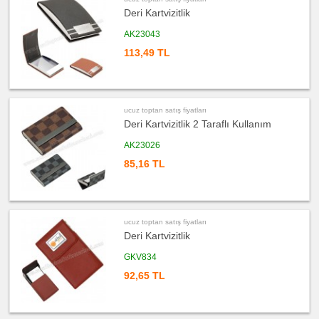
toptan
Deri Kartvizitlik
satış
fiyatları
PowerBank
AK23043
&
Şarj
113,49 TL
Kablosu
ucuz
toptan
satış
fiyatları
Flash
ucuz toptan satış fiyatları
Bellek
Deri Kartvizitlik 2 Taraflı Kullanım
ucuz
toptan
AK23026
satış
fiyatları
85,16 TL
Saat
ucuz
toptan
satış
fiyatları
Kalem
ucuz toptan satış fiyatları
Deri Kartvizitlik
ucuz
toptan
satış
GKV834
fiyatları
Kalem
92,65 TL
Seti
ucuz
toptan
satış