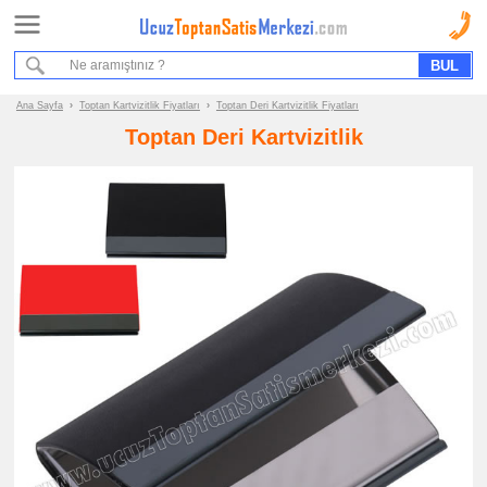
Ana Sayfa
Sipariş Formu
Bilgi İstek Formu
Ana Sayfa
›
Toptan Kartvizitlik Fiyatları
›
Toptan Deri Kartvizitlik Fiyatları
Toptan Deri Kartvizitlik
Promosyon
Ürün
Grupları
ucuz
toptan
satış
fiyatları
Kartvizitlik
ucuz
toptan
satış
fiyatları
Metal
Kartvizitlik
ucuz
toptan
satış
fiyatları
Deri
Kartvizitlik