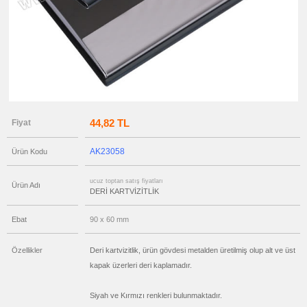
ucuz
toptan
satış
fiyatları
Hesap
Makineli
Kartvizitlik
ucuz
toptan
satış
fiyatları
Kartvizitlik
Seti
44,82 TL
Fiyat
ucuz
toptan
satış
fiyatları
AK23058
Ürün Kodu
Ucuz
Kartvizitlik
ucuz toptan satış fiyatları
ucuz
Ürün Adı
toptan
DERİ KARTVİZİTLİK
satış
fiyatları
Masaüstü
Ebat
90 x 60 mm
Kartvizitlik
ucuz
Özellikler
Deri kartvizitlik, ürün gövdesi metalden üretilmiş olup alt ve üst
toptan
satış
kapak üzerleri deri kaplamadır.
fiyatları
Ajanda
&
Organizer
Siyah ve Kırmızı renkleri bulunmaktadır.