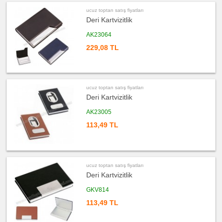
fiyatları
Kalemlik
ucuz toptan satış fiyatları
Deri Kartvizitlik
ucuz
toptan
satış
AK23064
fiyatları
Radyo
229,08 TL
ucuz
toptan
satış
fiyatları
Takvim
&
ucuz toptan satış fiyatları
Bloknot
Deri Kartvizitlik
ucuz
toptan
AK23005
satış
fiyatları
113,49 TL
Bardak
Altlığı
&
Para
Tabağı
ucuz
ucuz toptan satış fiyatları
toptan
satış
Deri Kartvizitlik
fiyatları
Evrak
Çantası
GKV814
&
Sekreter
113,49 TL
Bloknot
ucuz