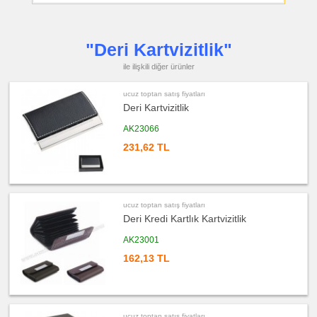
Manikür
Seti
ucuz
toptan
"Deri Kartvizitlik"
satış
fiyatları
Şerit
ile ilişkili diğer ürünler
Metre
&
Mezura
ucuz toptan satış fiyatları
ucuz
Deri Kartvizitlik
toptan
satış
AK23066
fiyatları
Çakı
&
231,62 TL
El
Feneri
ucuz
toptan
satış
fiyatları
ucuz toptan satış fiyatları
Çakmak
Deri Kredi Kartlık Kartvizitlik
&
Küllük
AK23001
ucuz
toptan
162,13 TL
satış
fiyatları
Masa
Çanta
Askısı
ucuz
ucuz toptan satış fiyatları