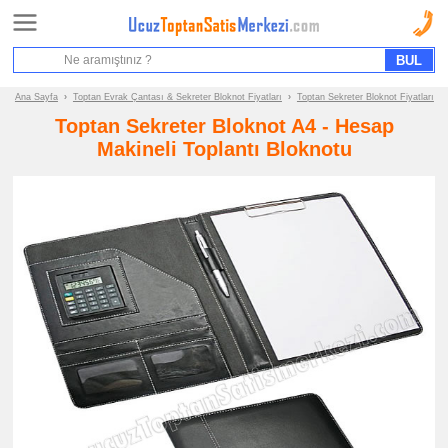
Ana Sayfa
Sipariş Formu
Bilgi İstek Formu
Ana Sayfa
›
Toptan Evrak Çantası & Sekreter Bloknot Fiyatları
›
Toptan Sekreter Bloknot Fiyatları
Toptan Sekreter Bloknot A4 - Hesap
Promosyon
Makineli Toplantı Bloknotu
Ürün
Grupları
ucuz
toptan
satış
fiyatları
Evrak
Çantası
&
Sekreter
Bloknot
ucuz
toptan
satış
fiyatları
Evrak
Çantası
ucuz
toptan
satış
fiyatları