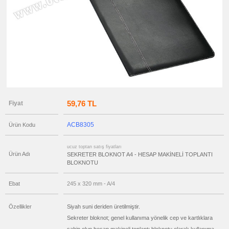
Sekreter
Bloknot
ucuz
toptan
satış
fiyatları
Ruhsat
Kabı
ucuz
toptan
satış
fiyatları
Ajanda
&
59,76 TL
Fiyat
Organizer
ucuz
toptan
ACB8305
Ürün Kodu
satış
fiyatları
Matara
&
ucuz toptan satış fiyatları
Termos
Ürün Adı
SEKRETER BLOKNOT A4 - HESAP MAKİNELİ TOPLANTI
&
BLOKNOTU
Bardak
ucuz
Ebat
245 x 320 mm - A/4
toptan
satış
fiyatları
Geri
Özellikler
Siyah suni deriden üretilmiştir.
Dönüşümlü
Ürünler
Sekreter bloknot; genel kullanıma yönelik cep ve kartlıklara
ucuz