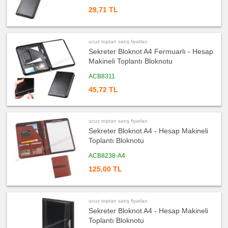
fiyatları
Saat
29,71 TL
ucuz
toptan
satış
fiyatları
ucuz toptan satış fiyatları
Kalem
Sekreter Bloknot A4 Fermuarlı - Hesap
ucuz
Makineli Toplantı Bloknotu
toptan
satış
fiyatları
ACB8311
Kalem
Seti
45,72 TL
ucuz
toptan
satış
fiyatları
ucuz toptan satış fiyatları
Kalemlik
Sekreter Bloknot A4 - Hesap Makineli
ucuz
Toplantı Bloknotu
toptan
satış
fiyatları
ACB8238-A4
Kartvizitlik
125,00 TL
ucuz
toptan
satış
fiyatları
Radyo
ucuz toptan satış fiyatları
Sekreter Bloknot A4 - Hesap Makineli
ucuz
toptan
Toplantı Bloknotu
satış