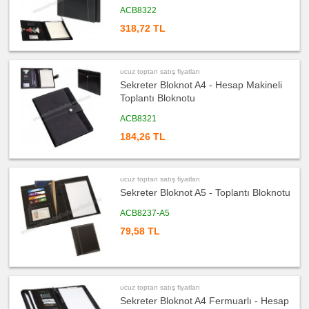
fiyatları
Takvim
ACB8322
&
Bloknot
318,72 TL
ucuz
toptan
satış
fiyatları
ucuz toptan satış fiyatları
Bardak
Altlığı
Sekreter Bloknot A4 - Hesap Makineli
&
Toplantı Bloknotu
Para
Tabağı
ACB8321
ucuz
toptan
184,26 TL
satış
fiyatları
Masa
Seti
&
Sümen
ucuz toptan satış fiyatları
Takımı
Sekreter Bloknot A5 - Toplantı Bloknotu
ucuz
toptan
ACB8237-A5
satış
fiyatları
79,58 TL
Yapışkan
Notluk
Seti
&
Not
Tutucu
ucuz toptan satış fiyatları
ucuz
Sekreter Bloknot A4 Fermuarlı - Hesap
toptan
satış