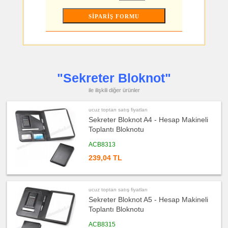
Feneri
ucuz
toptan
satış
fiyatları
Çakmak
&
Küllük
ucuz
toptan
"Sekreter Bloknot"
satış
fiyatları
Masa
ile ilişkili diğer ürünler
Çanta
Askısı
ucuz toptan satış fiyatları
ucuz
Sekreter Bloknot A4 - Hesap Makineli
toptan
satış
Toplantı Bloknotu
fiyatları
PowerBank
&
ACB8313
Şarj
Kablosu
239,04 TL
ucuz
toptan
satış
fiyatları
ucuz toptan satış fiyatları
Flash
Bellek
Sekreter Bloknot A5 - Hesap Makineli
Toplantı Bloknotu
ucuz
toptan
satış
ACB8315