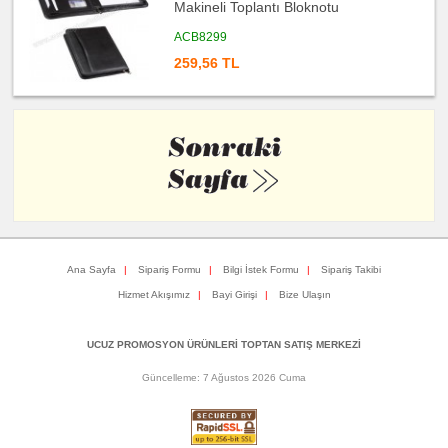
Makineli Toplantı Bloknotu
fiyatları
Bilgisayar
Aksesuarları
ACB8299
ucuz
259,56 TL
toptan
satış
fiyatları
Diğer
Ürünler
Ana Sayfa
|
Sipariş Formu
|
Bilgi İstek Formu
|
Sipariş Takibi
Hizmet Akışımız
|
Bayi Girişi
|
Bize Ulaşın
UCUZ PROMOSYON ÜRÜNLERİ TOPTAN SATIŞ MERKEZİ
Güncelleme: 7 Ağustos 2026 Cuma