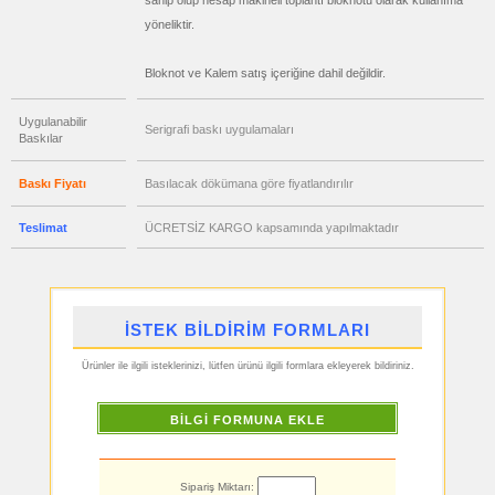
sahip olup hesap makineli toplantı bloknotu olarak kullanıma
toptan
satış
yöneliktir.
fiyatları
Anahtarlık
Bloknot ve Kalem satış içeriğine dahil değildir.
ucuz
toptan
satış
fiyatları
Uygulanabilir
Hesap
Serigrafi baskı uygulamaları
Makinesi
Baskılar
ucuz
toptan
Baskı Fiyatı
Basılacak dökümana göre fiyatlandırılır
satış
fiyatları
Makyaj
Teslimat
ÜCRETSİZ KARGO kapsamında yapılmaktadır
Aynası
&
Manikür
Seti
ucuz
toptan
satış
İSTEK BİLDİRİM FORMLARI
fiyatları
Şerit
Metre
Ürünler ile ilgili isteklerinizi, lütfen ürünü ilgili formlara ekleyerek bildiriniz.
&
Mezura
ucuz
BİLGİ FORMUNA EKLE
toptan
satış
fiyatları
Çakı
&
Sipariş Miktarı:
El