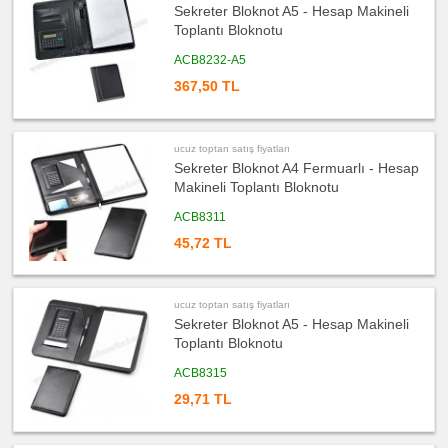
fiyatları
Sekreter Bloknot A5 - Hesap Makineli
Takvim
&
Toplantı Bloknotu
Bloknot
ACB8232-A5
ucuz
toptan
367,50 TL
satış
fiyatları
Bardak
Altlığı
&
Para
ucuz toptan satış fiyatları
Tabağı
Sekreter Bloknot A4 Fermuarlı - Hesap
ucuz
Makineli Toplantı Bloknotu
toptan
satış
fiyatları
ACB8311
Masa
Seti
45,72 TL
&
Sümen
Takımı
ucuz
ucuz toptan satış fiyatları
toptan
satış
Sekreter Bloknot A5 - Hesap Makineli
fiyatları
Yapışkan
Toplantı Bloknotu
Notluk
Seti
ACB8315
&
Not
Tutucu
29,71 TL
ucuz
toptan
satış