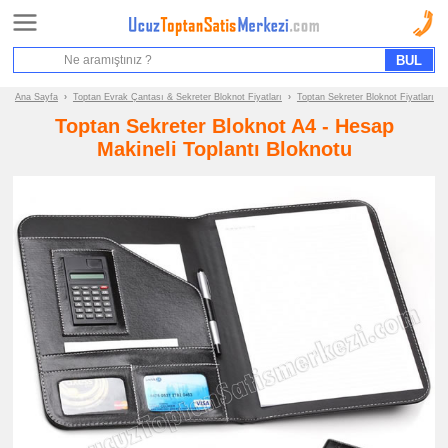
Ana Sayfa
Sipariş Formu
Bilgi İstek Formu
Ana Sayfa
›
Toptan Evrak Çantası & Sekreter Bloknot Fiyatları
›
Toptan Sekreter Bloknot Fiyatları
Toptan Sekreter Bloknot A4 - Hesap
Promosyon
Makineli Toplantı Bloknotu
Ürün
Grupları
ucuz
toptan
satış
fiyatları
Evrak
Çantası
&
Sekreter
Bloknot
ucuz
toptan
satış
fiyatları
Evrak
Çantası
ucuz
toptan
satış
fiyatları