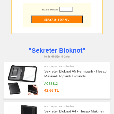
Feneri
ucuz
Sipariş Miktarı:
toptan
satış
fiyatları
Çakmak
&
Küllük
ucuz
toptan
satış
fiyatları
Masa
Çanta
"Sekreter Bloknot"
Askısı
ile ilişkili diğer ürünler
ucuz
toptan
satış
fiyatları
ucuz toptan satış fiyatları
PowerBank
Sekreter Bloknot A5 Fermuarlı - Hesap
&
Şarj
Makineli Toplantı Bloknotu
Kablosu
ACB8312
ucuz
toptan
satış
42,66 TL
fiyatları
Flash
Bellek
ucuz
ucuz toptan satış fiyatları
toptan
Sekreter Bloknot A4 - Hesap Makineli
satış