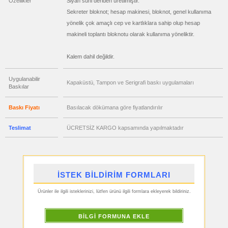
Özellikler
Siyah suni deriden üretilmiştir.
toptan
satış
Sekreter bloknot; hesap makinesi, bloknot, genel kullanıma
fiyatları
Anahtarlık
yönelik çok amaçlı cep ve kartlıklara sahip olup hesap
makineli toplantı bloknotu olarak kullanıma yöneliktir.
ucuz
toptan
satış
fiyatları
Kalem dahil değildir.
Hesap
Makinesi
ucuz
Uygulanabilir
Kapaküstü, Tampon ve Serigrafi baskı uygulamaları
toptan
Baskılar
satış
fiyatları
Makyaj
Aynası
Baskı Fiyatı
Basılacak dökümana göre fiyatlandırılır
&
Manikür
Seti
Teslimat
ÜCRETSİZ KARGO kapsamında yapılmaktadır
ucuz
toptan
satış
fiyatları
Şerit
Metre
&
İSTEK BİLDİRİM FORMLARI
Mezura
ucuz
Ürünler ile ilgili isteklerinizi, lütfen ürünü ilgili formlara ekleyerek bildiriniz.
toptan
satış
fiyatları
Çakı
BİLGİ FORMUNA EKLE
&
El