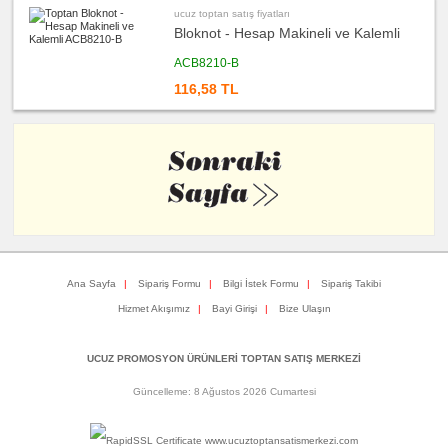
fiyatları
ucuz toptan satış fiyatları
Bilgisayar
Bloknot - Hesap Makineli ve Kalemli
Aksesuarları
ucuz
ACB8210-B
toptan
satış
116,58 TL
fiyatları
Diğer
Ürünler
Ana Sayfa
|
Sipariş Formu
|
Bilgi İstek Formu
|
Sipariş Takibi
Hizmet Akışımız
|
Bayi Girişi
|
Bize Ulaşın
UCUZ PROMOSYON ÜRÜNLERİ TOPTAN SATIŞ MERKEZİ
Güncelleme: 8 Ağustos 2026 Cumartesi