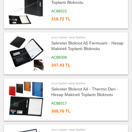
fiyatları
Toplantı Bloknotu
Saat
ACB8322
ucuz
toptan
318,72 TL
satış
fiyatları
Kalem
ucuz
toptan
ucuz toptan satış fiyatları
satış
Sekreter Bloknot A5 Fermuarlı - Hesap
fiyatları
Kalem
Makineli Toplantı Bloknotu
Seti
ACB8308
ucuz
toptan
347,43 TL
satış
fiyatları
Kalemlik
ucuz
toptan
ucuz toptan satış fiyatları
satış
Sekreter Bloknot A4 - Thermo Deri -
fiyatları
Kartvizitlik
Hesap Makineli Toplantı Bloknotu
ucuz
ACB8317
toptan
satış
308,76 TL
fiyatları
Radyo
ucuz
toptan
satış
ucuz toptan satış fiyatları