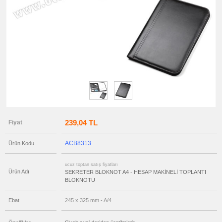
Sekreter
Bloknot
ucuz
toptan
satış
fiyatları
Ruhsat
Kabı
ucuz
toptan
satış
fiyatları
Ajanda
&
Organizer
ucuz
toptan
239,04 TL
Fiyat
satış
fiyatları
Matara
&
ACB8313
Ürün Kodu
Termos
&
Bardak
ucuz toptan satış fiyatları
Ürün Adı
SEKRETER BLOKNOT A4 - HESAP MAKİNELİ TOPLANTI
ucuz
toptan
BLOKNOTU
satış
fiyatları
Geri
Ebat
245 x 325 mm - A/4
Dönüşümlü
Ürünler
ucuz