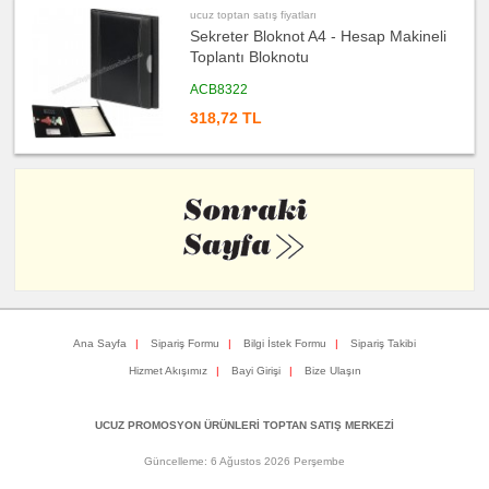
fiyatları
ucuz toptan satış fiyatları
Bilgisayar
Sekreter Bloknot A4 - Hesap Makineli
Aksesuarları
Toplantı Bloknotu
ucuz
toptan
ACB8322
satış
fiyatları
Diğer
318,72 TL
Ürünler
Ana Sayfa
|
Sipariş Formu
|
Bilgi İstek Formu
|
Sipariş Takibi
Hizmet Akışımız
|
Bayi Girişi
|
Bize Ulaşın
UCUZ PROMOSYON ÜRÜNLERİ TOPTAN SATIŞ MERKEZİ
Güncelleme: 6 Ağustos 2026 Perşembe