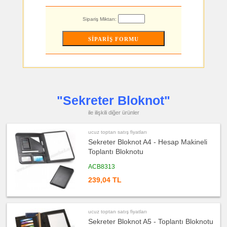
Feneri
ucuz
Sipariş Miktarı:
toptan
satış
fiyatları
Çakmak
&
Küllük
ucuz
toptan
satış
fiyatları
Masa
Çanta
"Sekreter Bloknot"
Askısı
ile ilişkili diğer ürünler
ucuz
toptan
satış
fiyatları
ucuz toptan satış fiyatları
PowerBank
Sekreter Bloknot A4 - Hesap Makineli
&
Şarj
Toplantı Bloknotu
Kablosu
ACB8313
ucuz
toptan
satış
239,04 TL
fiyatları
Flash
Bellek
ucuz
ucuz toptan satış fiyatları
toptan
Sekreter Bloknot A5 - Toplantı Bloknotu
satış