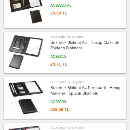
fiyatları
Saat
ACB8237-A5
ucuz
79,58 TL
toptan
satış
fiyatları
Kalem
ucuz
toptan
ucuz toptan satış fiyatları
satış
Sekreter Bloknot A5 - Hesap Makineli
fiyatları
Kalem
Toplantı Bloknotu
Seti
ACB8315
ucuz
toptan
29,71 TL
satış
fiyatları
Kalemlik
ucuz
toptan
ucuz toptan satış fiyatları
satış
Sekreter Bloknot A4 Fermuarlı - Hesap
fiyatları
Kartvizitlik
Makineli Toplantı Bloknotu
ucuz
ACB8299
toptan
satış
259,56 TL
fiyatları
Radyo
ucuz
toptan
satış
ucuz toptan satış fiyatları