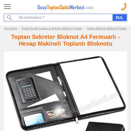
Ana Sayfa
Sipariş Formu
Bilgi İstek Formu
Ana Sayfa
›
Toptan Evrak Çantası & Sekreter Bloknot Fiyatları
›
Toptan Sekreter Bloknot Fiyatları
Toptan Sekreter Bloknot A4 Fermuarlı -
Promosyon
Hesap Makineli Toplantı Bloknotu
Ürün
Grupları
ucuz
toptan
satış
fiyatları
Evrak
Çantası
&
Sekreter
Bloknot
ucuz
toptan
satış
fiyatları
Evrak
Çantası
ucuz
toptan
satış
fiyatları