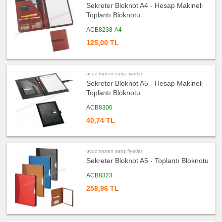
fiyatları
Sekreter Bloknot A4 - Hesap Makineli
Takvim
&
Toplantı Bloknotu
Bloknot
ACB8238-A4
ucuz
toptan
125,00 TL
satış
fiyatları
Bardak
Altlığı
&
Para
ucuz toptan satış fiyatları
Tabağı
Sekreter Bloknot A5 - Hesap Makineli
ucuz
Toplantı Bloknotu
toptan
satış
fiyatları
ACB8306
Masa
Seti
40,74 TL
&
Sümen
Takımı
ucuz
ucuz toptan satış fiyatları
toptan
satış
Sekreter Bloknot A5 - Toplantı Bloknotu
fiyatları
Yapışkan
Notluk
ACB8323
Seti
&
258,96 TL
Not
Tutucu
ucuz
toptan
satış