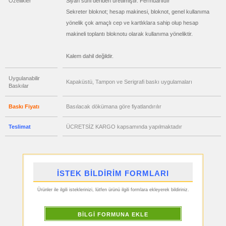
Özellikler
Siyah suni deriden üretilmiştir. Fermuarlıdır
toptan
satış
Sekreter bloknot; hesap makinesi, bloknot, genel kullanıma
fiyatları
Anahtarlık
yönelik çok amaçlı cep ve kartlıklara sahip olup hesap
makineli toplantı bloknotu olarak kullanıma yöneliktir.
ucuz
toptan
satış
fiyatları
Kalem dahil değildir.
Hesap
Makinesi
ucuz
Uygulanabilir
Kapaküstü, Tampon ve Serigrafi baskı uygulamaları
toptan
Baskılar
satış
fiyatları
Makyaj
Aynası
Baskı Fiyatı
Basılacak dökümana göre fiyatlandırılır
&
Manikür
Seti
Teslimat
ÜCRETSİZ KARGO kapsamında yapılmaktadır
ucuz
toptan
satış
fiyatları
Şerit
Metre
&
İSTEK BİLDİRİM FORMLARI
Mezura
ucuz
Ürünler ile ilgili isteklerinizi, lütfen ürünü ilgili formlara ekleyerek bildiriniz.
toptan
satış
fiyatları
Çakı
BİLGİ FORMUNA EKLE
&
El