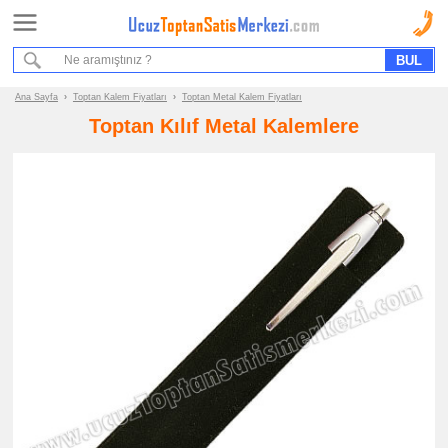
Ana Sayfa
Sipariş Formu
Bilgi İstek Formu
Ana Sayfa
›
Toptan Kalem Fiyatları
›
Toptan Metal Kalem Fiyatları
Toptan Kılıf Metal Kalemlere
Promosyon
Ürün
Grupları
ucuz
toptan
satış
fiyatları
Kalem
ucuz
toptan
satış
fiyatları
Plastik
Kalem
ucuz
toptan
satış
fiyatları
Metal
Kalem