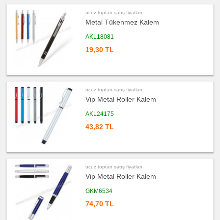
&
Termos
&
ucuz toptan satış fiyatları
Bardak
Metal Tükenmez Kalem
ucuz
toptan
AKL18081
satış
fiyatları
19,30 TL
Geri
Dönüşümlü
Ürünler
ucuz
toptan
satış
ucuz toptan satış fiyatları
fiyatları
Vip Metal Roller Kalem
Anahtarlık
ucuz
AKL24175
toptan
satış
43,82 TL
fiyatları
Hesap
Makinesi
ucuz
toptan
satış
ucuz toptan satış fiyatları
fiyatları
Vip Metal Roller Kalem
Makyaj
Aynası
&
GKM6534
Manikür
Seti
74,70 TL
ucuz
toptan