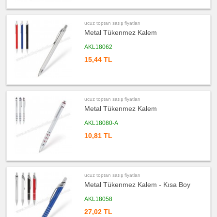
satış
fiyatları
Şerit
Metre
ucuz toptan satış fiyatları
&
Mezura
Metal Tükenmez Kalem
ucuz
AKL18062
toptan
satış
15,44 TL
fiyatları
Çakı
&
El
Feneri
ucuz
ucuz toptan satış fiyatları
toptan
satış
Metal Tükenmez Kalem
fiyatları
Çakmak
&
AKL18080-A
Küllük
10,81 TL
ucuz
toptan
satış
fiyatları
Masa
Çanta
Askısı
ucuz toptan satış fiyatları
Metal Tükenmez Kalem - Kısa Boy
ucuz
toptan
satış
AKL18058
fiyatları
PowerBank
27,02 TL
&