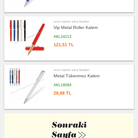
Şarj
Kablosu
ucuz
toptan
satış
ucuz toptan satış fiyatları
fiyatları
Vip Metal Roller Kalem
Flash
Bellek
AKL24213
ucuz
toptan
121,51 TL
satış
fiyatları
Saat
ucuz
toptan
satış
ucuz toptan satış fiyatları
fiyatları
Metal Tükenmez Kalem
Kalem
Seti
AKL18094
ucuz
toptan
28,88 TL
satış
fiyatları
Kalemlik
ucuz
toptan
satış
fiyatları
Kartvizitlik
ucuz
toptan