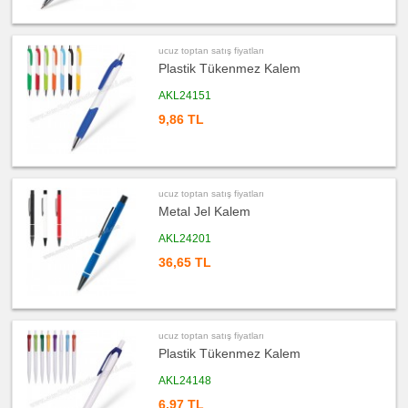
ucuz
toptan
satış
fiyatları
Lazerli
ucuz toptan satış fiyatları
Kalem
Plastik Tükenmez Kalem
ucuz
AKL24151
toptan
satış
fiyatları
9,86 TL
Çok
Fonksiyonlu
Kalem
ucuz
toptan
satış
ucuz toptan satış fiyatları
fiyatları
Metal Jel Kalem
Banko
ve
Masa
AKL24201
Kalemi
36,65 TL
ucuz
toptan
satış
fiyatları
Ajanda
&
Organizer
ucuz toptan satış fiyatları
Plastik Tükenmez Kalem
ucuz
toptan
satış
AKL24148
fiyatları
Matara
6,97 TL