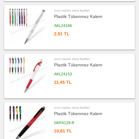
ucuz
toptan
satış
ucuz toptan satış fiyatları
fiyatları
Ahşap
Plastik Tükenmez Kalem
Kalem
AKL24166
ucuz
toptan
2,91 TL
satış
fiyatları
Kurşun
Kalem
ucuz
toptan
ucuz toptan satış fiyatları
satış
fiyatları
Plastik Tükenmez Kalem
Versatil
Kalem
AKL24153
ucuz
11,45 TL
toptan
satış
fiyatları
Işıklı
Kalem
ucuz
ucuz toptan satış fiyatları
toptan
satış
Plastik Tükenmez Kalem
fiyatları
Dokunmatik
GKP4129-R
Kalem
-
Touch
10,81 TL
Pen