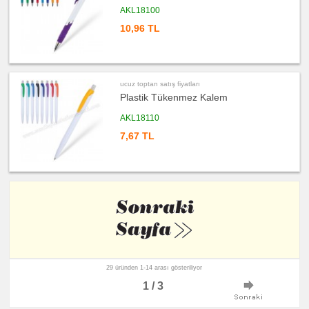
Şarj
AKL18100
Kablosu
10,96 TL
ucuz
toptan
satış
fiyatları
Flash
Bellek
ucuz toptan satış fiyatları
ucuz
toptan
Plastik Tükenmez Kalem
satış
fiyatları
AKL18110
Saat
7,67 TL
ucuz
toptan
satış
fiyatları
Kalem
Seti
ucuz
toptan
satış
fiyatları
Kalemlik
ucuz
toptan
satış
29 üründen 1-14 arası gösteriliyor
fiyatları
Kartvizitlik
1 / 3
ucuz
toptan