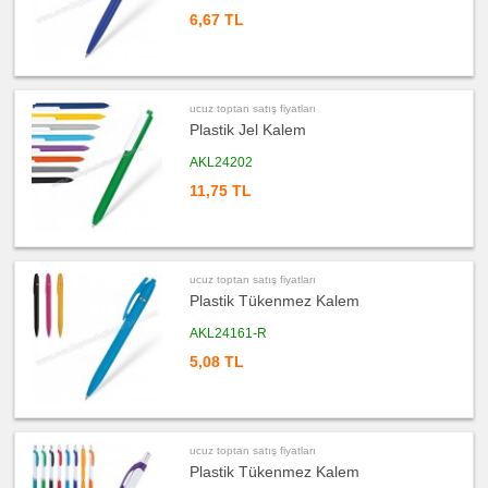
satış
6,67 TL
fiyatları
Şerit
Metre
&
Mezura
ucuz
ucuz toptan satış fiyatları
toptan
satış
Plastik Jel Kalem
fiyatları
Çakı
&
AKL24202
El
Feneri
11,75 TL
ucuz
toptan
satış
fiyatları
Çakmak
&
ucuz toptan satış fiyatları
Küllük
Plastik Tükenmez Kalem
ucuz
toptan
AKL24161-R
satış
fiyatları
5,08 TL
Masa
Çanta
Askısı
ucuz
toptan
satış
ucuz toptan satış fiyatları
fiyatları
Plastik Tükenmez Kalem
PowerBank
&