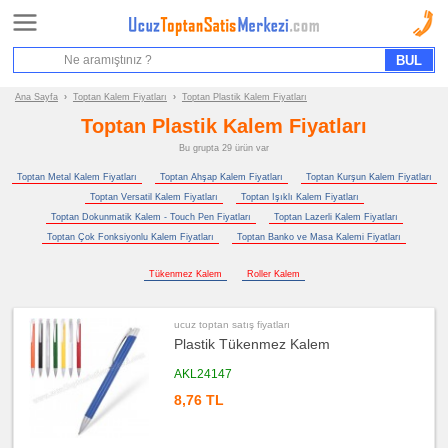
Ana Sayfa
Sipariş Formu
Bilgi İstek Formu
Ana Sayfa
›
Toptan Kalem Fiyatları
›
Toptan Plastik Kalem Fiyatları
Toptan Plastik Kalem Fiyatları
Promosyon
Bu grupta 29 ürün var
Ürün
Grupları
Toptan Metal Kalem Fiyatları
Toptan Ahşap Kalem Fiyatları
Toptan Kurşun Kalem Fiyatları
Toptan Versatil Kalem Fiyatları
Toptan Işıklı Kalem Fiyatları
ucuz
Toptan Dokunmatik Kalem - Touch Pen Fiyatları
Toptan Lazerli Kalem Fiyatları
toptan
satış
Toptan Çok Fonksiyonlu Kalem Fiyatları
Toptan Banko ve Masa Kalemi Fiyatları
fiyatları
Kalem
Tükenmez Kalem
Roller Kalem
ucuz
toptan
satış
fiyatları
ucuz toptan satış fiyatları
Plastik
Kalem
Plastik Tükenmez Kalem
ucuz
AKL24147
toptan
satış
8,76 TL
fiyatları
Metal
Kalem