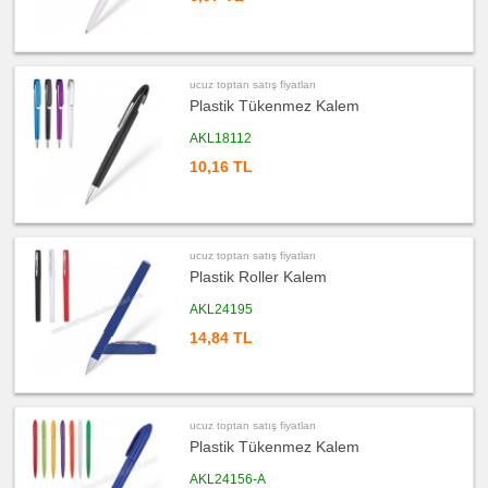
&
Termos
&
Bardak
ucuz
toptan
ucuz toptan satış fiyatları
satış
Plastik Tükenmez Kalem
fiyatları
Geri
Dönüşümlü
AKL18112
Ürünler
10,16 TL
ucuz
toptan
satış
fiyatları
Anahtarlık
ucuz
ucuz toptan satış fiyatları
toptan
Plastik Roller Kalem
satış
fiyatları
Hesap
AKL24195
Makinesi
14,84 TL
ucuz
toptan
satış
fiyatları
Makyaj
Aynası
&
ucuz toptan satış fiyatları
Manikür
Seti
Plastik Tükenmez Kalem
ucuz
AKL24156-A
toptan