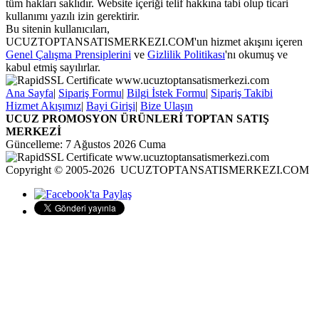
tüm hakları saklıdır. Website içeriği telif hakkına tabi olup ticari
kullanımı yazılı izin gerektirir.
Bu sitenin kullanıcıları,
UCUZTOPTANSATISMERKEZI.COM'un hizmet akışını içeren
Genel Çalışma Prensiplerini
ve
Gizlilik Politikası
'nı okumuş ve
kabul etmiş sayılırlar.
Ana Sayfa
|
Sipariş Formu
|
Bilgi İstek Formu
|
Sipariş Takibi
Hizmet Akışımız
|
Bayi Girişi
|
Bize Ulaşın
UCUZ PROMOSYON ÜRÜNLERİ TOPTAN SATIŞ
MERKEZİ
Güncelleme: 7 Ağustos 2026 Cuma
Copyright © 2005-2026 UCUZTOPTANSATISMERKEZI.COM