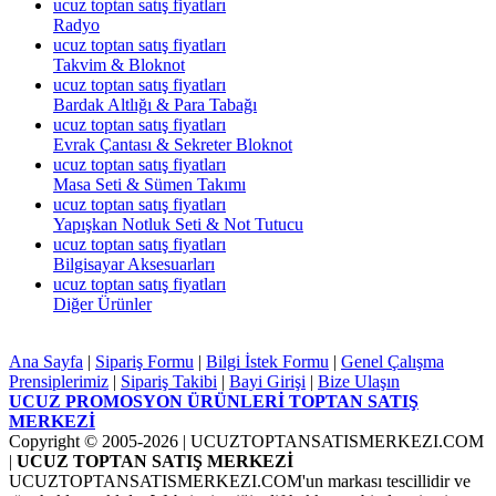
ucuz toptan satış fiyatları
Radyo
ucuz toptan satış fiyatları
Takvim & Bloknot
ucuz toptan satış fiyatları
Bardak Altlığı & Para Tabağı
ucuz toptan satış fiyatları
Evrak Çantası & Sekreter Bloknot
ucuz toptan satış fiyatları
Masa Seti & Sümen Takımı
ucuz toptan satış fiyatları
Yapışkan Notluk Seti & Not Tutucu
ucuz toptan satış fiyatları
Bilgisayar Aksesuarları
ucuz toptan satış fiyatları
Diğer Ürünler
Ana Sayfa
|
Sipariş Formu
|
Bilgi İstek Formu
|
Genel Çalışma
Prensiplerimiz
|
Sipariş Takibi
|
Bayi Girişi
|
Bize Ulaşın
UCUZ PROMOSYON ÜRÜNLERİ TOPTAN SATIŞ
MERKEZİ
Copyright © 2005-2026
| UCUZTOPTANSATISMERKEZI.COM
|
UCUZ TOPTAN SATIŞ MERKEZİ
UCUZTOPTANSATISMERKEZI.COM'un markası tescillidir ve