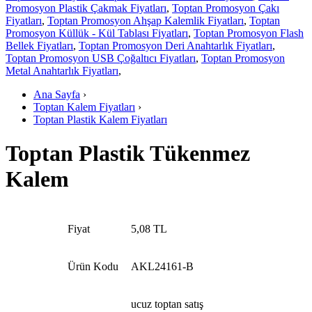
Promosyon Plastik Çakmak Fiyatları
,
Toptan Promosyon Çakı
Fiyatları
,
Toptan Promosyon Ahşap Kalemlik Fiyatları
,
Toptan
Promosyon Küllük - Kül Tablası Fiyatları
,
Toptan Promosyon Flash
Bellek Fiyatları
,
Toptan Promosyon Deri Anahtarlık Fiyatları
,
Toptan Promosyon USB Çoğaltıcı Fiyatları
,
Toptan Promosyon
Metal Anahtarlık Fiyatları
,
Ana Sayfa
›
Toptan Kalem Fiyatları
›
Toptan Plastik Kalem Fiyatları
Toptan Plastik Tükenmez
Kalem
Fiyat
5,08 TL
Ürün Kodu
AKL24161-B
ucuz toptan satış