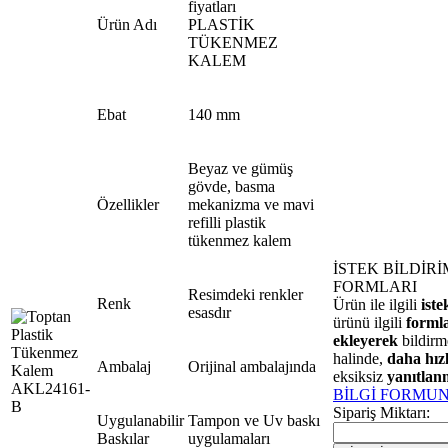
fiyatları
Ürün Adı
PLASTİK
TÜKENMEZ
KALEM
Ebat
140 mm
Beyaz ve gümüş
gövde, basma
Özellikler
mekanizma ve mavi
refilli plastik
tükenmez kalem
İSTEK BİLDİRİ
FORMLARI
Resimdeki renkler
Renk
Ürün ile ilgili
iste
esasdır
ürünü ilgili
forml
ekleyerek
bildirm
halinde,
daha hızl
Ambalaj
Orijinal ambalajında
eksiksiz
yanıtlan
BİLGİ FORMU
Sipariş Miktarı:
Uygulanabilir
Tampon ve Uv baskı
Baskılar
uygulamaları