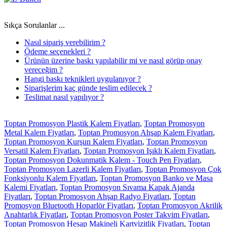
Sıkça Sorulanlar ...
Nasıl sipariş verebilirim ?
Ödeme seçenekleri ?
Ürünün üzerine baskı yapılabilir mi ve nasıl görüp onay
vereceğim ?
Hangi baskı teknikleri uygulanıyor ?
Siparişlerim kaç günde teslim edilecek ?
Teslimat nasıl yapılıyor ?
Toptan Promosyon Plastik Kalem Fiyatları
,
Toptan Promosyon
Metal Kalem Fiyatları
,
Toptan Promosyon Ahşap Kalem Fiyatları
,
Toptan Promosyon Kurşun Kalem Fiyatları
,
Toptan Promosyon
Versatil Kalem Fiyatları
,
Toptan Promosyon Işıklı Kalem Fiyatları
,
Toptan Promosyon Dokunmatik Kalem - Touch Pen Fiyatları
,
Toptan Promosyon Lazerli Kalem Fiyatları
,
Toptan Promosyon Çok
Fonksiyonlu Kalem Fiyatları
,
Toptan Promosyon Banko ve Masa
Kalemi Fiyatları
,
Toptan Promosyon Sıvama Kapak Ajanda
Fiyatları
,
Toptan Promosyon Ahşap Radyo Fiyatları
,
Toptan
Promosyon Bluetooth Hoparlör Fiyatları
,
Toptan Promosyon Akrilik
Anahtarlık Fiyatları
,
Toptan Promosyon Poster Takvim Fiyatları
,
Toptan Promosyon Hesap Makineli Kartvizitlik Fiyatları
,
Toptan