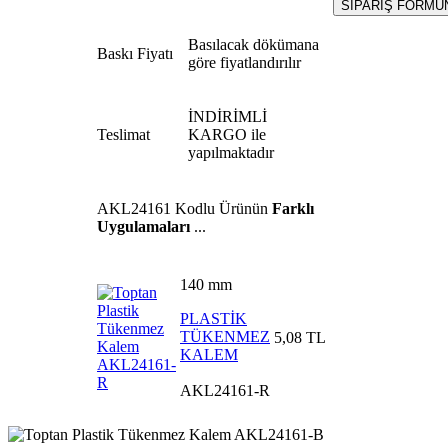
Basılacak dökümana
Baskı Fiyatı
göre fiyatlandırılır
İNDİRİMLİ
Teslimat
KARGO ile
yapılmaktadır
AKL24161
Kodlu Ürünün
Farklı
Uygulamaları
...
140 mm
PLASTİK
TÜKENMEZ
5,08 TL
KALEM
AKL24161-R