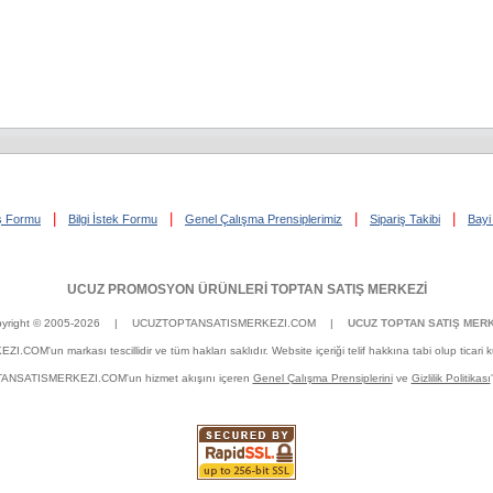
|
|
|
|
iş Formu
Bilgi İstek Formu
Genel Çalışma Prensiplerimiz
Sipariş Takibi
Bayi 
UCUZ PROMOSYON ÜRÜNLERİ TOPTAN SATIŞ MERKEZİ
yright © 2005-2026
| UCUZTOPTANSATISMERKEZI.COM |
UCUZ TOPTAN SATIŞ MERK
un markası tescillidir ve tüm hakları saklıdır. Website içeriği telif hakkına tabi olup ticari kulla
OPTANSATISMERKEZI.COM'un hizmet akışını içeren
Genel Çalışma Prensiplerini
ve
Gizlilik Politikası