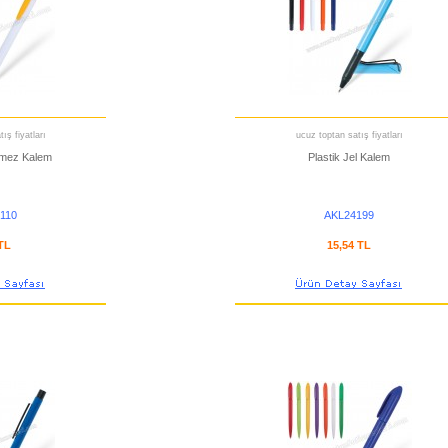
ış fiyatları
ucuz toptan satış fiyatları
nmez Kalem
Plastik Jel Kalem
110
AKL24199
 TL
15,54 TL