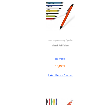
ucuz toptan satış fiyatları
Metal Jel Kalem
AKL24203
18,13 TL