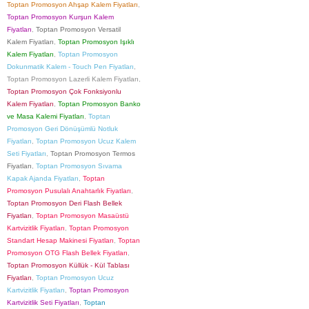
Toptan Promosyon Ahşap Kalem Fiyatları
,
Toptan Promosyon Kurşun Kalem
Fiyatları
,
Toptan Promosyon Versatil
Kalem Fiyatları
,
Toptan Promosyon Işıklı
Kalem Fiyatları
,
Toptan Promosyon
Dokunmatik Kalem - Touch Pen Fiyatları
,
Toptan Promosyon Lazerli Kalem Fiyatları
,
Toptan Promosyon Çok Fonksiyonlu
Kalem Fiyatları
,
Toptan Promosyon Banko
ve Masa Kalemi Fiyatları
,
Toptan
Promosyon Geri Dönüşümlü Notluk
Fiyatları
,
Toptan Promosyon Ucuz Kalem
Seti Fiyatları
,
Toptan Promosyon Termos
Fiyatları
,
Toptan Promosyon Sıvama
Kapak Ajanda Fiyatları
,
Toptan
Promosyon Pusulalı Anahtarlık Fiyatları
,
Toptan Promosyon Deri Flash Bellek
Fiyatları
,
Toptan Promosyon Masaüstü
Kartvizitlik Fiyatları
,
Toptan Promosyon
Standart Hesap Makinesi Fiyatları
,
Toptan
Promosyon OTG Flash Bellek Fiyatları
,
Toptan Promosyon Küllük - Kül Tablası
Fiyatları
,
Toptan Promosyon Ucuz
Kartvizitlik Fiyatları
,
Toptan Promosyon
Kartvizitlik Seti Fiyatları
,
Toptan