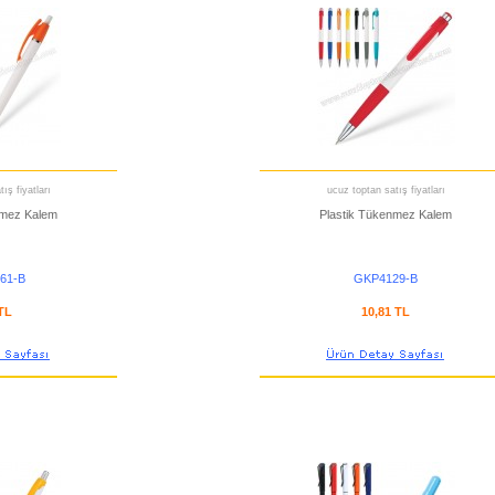
ış fiyatları
ucuz toptan satış fiyatları
nmez Kalem
Plastik Tükenmez Kalem
61-B
GKP4129-B
 TL
10,81 TL