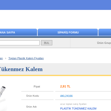
ANA SAYFA
SİPARİŞ FORMU
Ürün Grup
arı
›
Toptan Plastik Kalem Fiyatları
 Tükenmez Kalem
2,91 TL
Fiyat
Ürün Kodu
AKL24166
ucuz toptan satış fiyatları
Ürün Adı
PLASTİK TÜKENMEZ KALEM