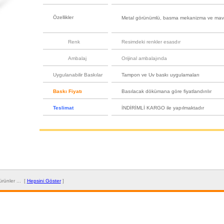
Özellikler
Metal görünümlü, basma mekanizma ve mavi r
Renk
Resimdeki renkler esasdır
Ambalaj
Orijinal ambalajında
Uygulanabilir Baskılar
Tampon ve Uv baskı uygulamaları
Baskı Fiyatı
Basılacak dökümana göre fiyatlandırılır
Teslimat
İNDİRİMLİ KARGO ile yapılmaktadır
r ürünler ... [
Hepsini Göster
]