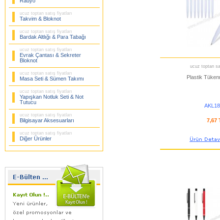
Radyo
ucuz toptan satış fiyatları
Takvim & Bloknot
ucuz toptan satış fiyatları
Bardak Altlığı & Para Tabağı
ucuz toptan satış fiyatları
Evrak Çantası & Sekreter
Bloknot
ucuz toptan sat
ucuz toptan satış fiyatları
Plastik Tüke
Masa Seti & Sümen Takımı
ucuz toptan satış fiyatları
Yapışkan Notluk Seti & Not
Tutucu
AKL18
ucuz toptan satış fiyatları
Bilgisayar Aksesuarları
7,67
ucuz toptan satış fiyatları
Diğer Ürünler