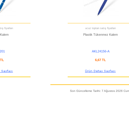
ış fiyatları
ucuz toptan satış fiyatları
 Kalem
Plastik Tükenmez Kalem
201
AKL24156-A
 TL
6,67 TL
Son Güncelleme Tarihi: 7 Ağustos 2026 Cu