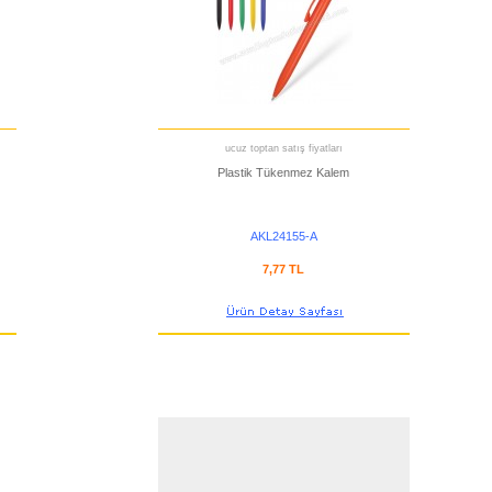
ucuz toptan satış fiyatları
Plastik Tükenmez Kalem
AKL24155-A
7,77 TL