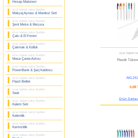
Hesap Makinesi
ucuz toptan satış fiyatları
Makyaj Aynası & Manikür Seti
ucuz toptan satış fiyatları
Şerit Metre & Mezura
ucuz toptan satış fiyatları
Çakı & El Feneri
ucuz toptan satış fiyatları
Çakmak & Küllük
ucuz toptan sat
ucuz toptan satış fiyatları
Masa Çanta Askısı
Plastik Tüke
ucuz toptan satış fiyatları
PowerBank & Şarj Kablosu
AKL241
ucuz toptan satış fiyatları
Flash Bellek
5,08
ucuz toptan satış fiyatları
Saat
ucuz toptan satış fiyatları
Kalem Seti
ucuz toptan satış fiyatları
Kalemlik
ucuz toptan satış fiyatları
Kartvizitlik
ucuz toptan satış fiyatları