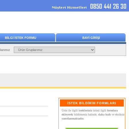
BİLGİ İSTEK FORMU
BAYİ GİRİŞİ
larımız
İSTEK BİLDİRİM FORMLARI
Ürün ile ilgili
istekleriniz
ürünü ilgili
formlara
ekleyerek
bildirmeniz halinde,
daha hızlı
ve eksiksiz
yanıtlanmaktadır.