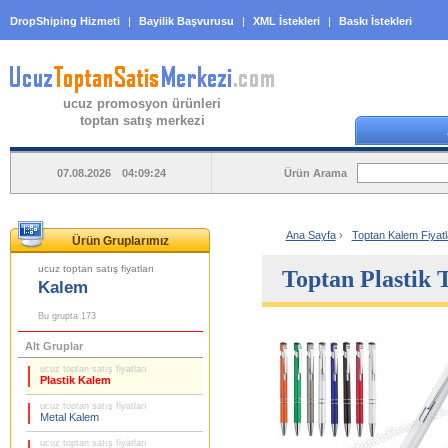
DropShiping Hizmeti
|
Bayilik Başvurusu
|
XML İstekleri
|
Baskı İstekleri
ucuz promosyon ürünleri
toptan satış merkezi
Ürün Arama
07.08.2026 04:09:24
Ana Sayfa
›
Toptan Kalem Fiyatl
Ürün Gruplarımız
ucuz toptan satış fiyatları
Toptan Plastik
Kalem
Bu grupta 173
Alt Gruplar
ucuz toptan satış fiyatları
Plastik Kalem
ucuz toptan satış fiyatları
Metal Kalem
ucuz toptan satış fiyatları