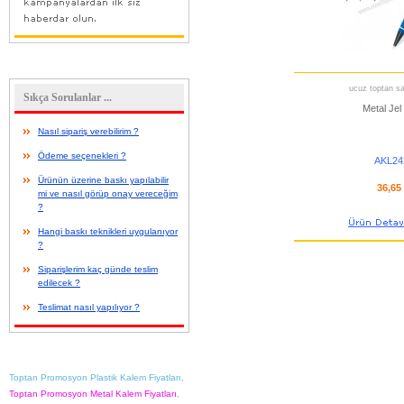
ucuz toptan sat
Sıkça Sorulanlar ...
Metal Jel
Nasıl sipariş verebilirim ?
Ödeme seçenekleri ?
AKL24
Ürünün üzerine baskı yapılabilir
36,65
mi ve nasıl görüp onay vereceğim
?
Hangi baskı teknikleri uygulanıyor
?
Siparişlerim kaç günde teslim
edilecek ?
Teslimat nasıl yapılıyor ?
Toptan Promosyon Plastik Kalem Fiyatları
,
Toptan Promosyon Metal Kalem Fiyatları
,