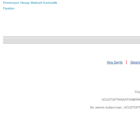
Promosyon Hesap Makineli Kartvizitlik
Fiyatları
,
|
Ana Sayfa
Sipar
Cop
UCUZTOPTANSATISMERKEZI.COM'
Bu sitenin kullanıcıları, UCUZT