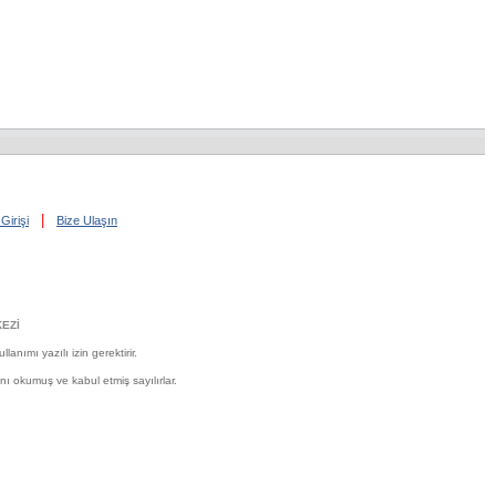
|
Girişi
Bize Ulaşın
EZİ
nımı yazılı izin gerektirir.
'nı okumuş ve kabul etmiş sayılırlar.