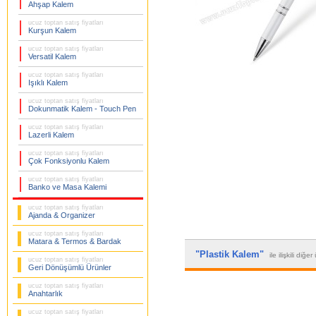
Ahşap Kalem
ucuz toptan satış fiyatları
Kurşun Kalem
ucuz toptan satış fiyatları
Versatil Kalem
ucuz toptan satış fiyatları
Işıklı Kalem
ucuz toptan satış fiyatları
Dokunmatik Kalem - Touch Pen
ucuz toptan satış fiyatları
Lazerli Kalem
ucuz toptan satış fiyatları
Çok Fonksiyonlu Kalem
ucuz toptan satış fiyatları
Banko ve Masa Kalemi
ucuz toptan satış fiyatları
Ajanda & Organizer
ucuz toptan satış fiyatları
Matara & Termos & Bardak
"Plastik Kalem"
ile ilişkili diğe
ucuz toptan satış fiyatları
Geri Dönüşümlü Ürünler
ucuz toptan satış fiyatları
Anahtarlık
ucuz toptan satış fiyatları