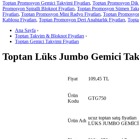
Toptan Promosyon Gemici Takvimi Fiyatları
,
Toptan Promosyon Dik 
Promosyon Spiralli Bloknot Fiyatları
,
Toptan Promosyon Sümen Takım
Fiyatları
,
Toptan Promosyon Mini Radyo Fiyatları
,
Toptan Promosyon 
Kablosu Fiyatları
,
Toptan Promosyon Deri Anahtarlık Fiyatları
,
Topta
Ana Sayfa
›
Toptan Takvim & Bloknot Fiyatları
›
Toptan Gemici Takvimi Fiyatları
Toptan Lüks Jumbo Gemici Ta
Fiyat
109,45 TL
Ürün
GTG750
Kodu
ucuz toptan satış fiyatları
Ürün Adı
LÜKS JUMBO GEMİCİ