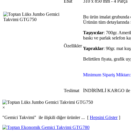
Ebat
310 x 850 mm - 4 Parça
Bu ürün imalat grubunda ol
Ürünün tüm detaylarında f
Taşıyıcılar
: 700gr. Ameri
baskı ve parlak selefon k
Özellikler
Yapraklar
: 90gr. mat kuş
Belirtilen fiyata, grafik u
Minimum Sipariş Miktarı
Teslimat
İNDİRİMLİ KARGO ile y
×
"Gemici Takvimi"
ile ilişkili diğer ürünler ... [
Hepsini Göster
]