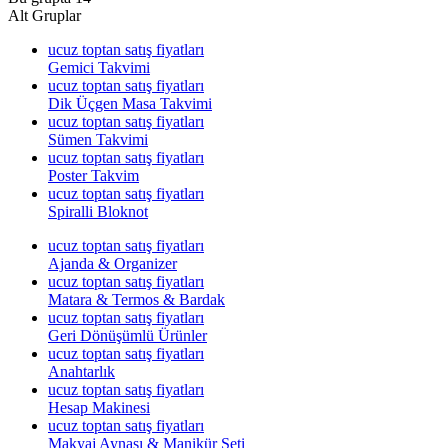
Alt Gruplar
ucuz toptan satış fiyatları
Gemici Takvimi
ucuz toptan satış fiyatları
Dik Üçgen Masa Takvimi
ucuz toptan satış fiyatları
Sümen Takvimi
ucuz toptan satış fiyatları
Poster Takvim
ucuz toptan satış fiyatları
Spiralli Bloknot
ucuz toptan satış fiyatları
Ajanda & Organizer
ucuz toptan satış fiyatları
Matara & Termos & Bardak
ucuz toptan satış fiyatları
Geri Dönüşümlü Ürünler
ucuz toptan satış fiyatları
Anahtarlık
ucuz toptan satış fiyatları
Hesap Makinesi
ucuz toptan satış fiyatları
Makyaj Aynası & Manikür Seti