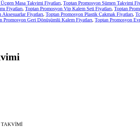
Üçgen Masa Takvimi Fiyatları
,
Toptan Promosyon Sümen Takvimi Fiya
ı Fiyatları
,
Toptan Promosyon Vip Kalem Seti Fiyatları
,
Toptan Promo
Aksesuarlar Fiyatları
,
Toptan Promosyon Plastik Çakmak Fiyatları
,
To
n Promosyon Geri Dönüşümlü Kalem Fiyatları
,
Toptan Promosyon Evra
kvimi
 TAKVİMİ