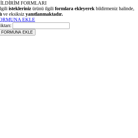
BİLDİRİM FORMLARI
lgili
istekleriniz
ürünü ilgili
formlara ekleyerek
bildirmeniz halinde,
ı
ve eksiksiz
yanıtlanmaktadır.
FORMUNA EKLE
iktarı: