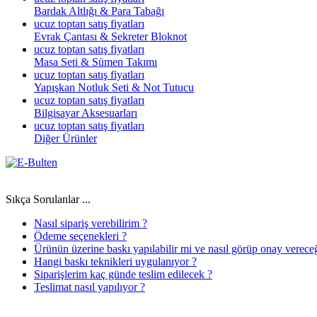
Bardak Altlığı & Para Tabağı
ucuz toptan satış fiyatları
Evrak Çantası & Sekreter Bloknot
ucuz toptan satış fiyatları
Masa Seti & Sümen Takımı
ucuz toptan satış fiyatları
Yapışkan Notluk Seti & Not Tutucu
ucuz toptan satış fiyatları
Bilgisayar Aksesuarları
ucuz toptan satış fiyatları
Diğer Ürünler
Sıkça Sorulanlar ...
Nasıl sipariş verebilirim ?
Ödeme seçenekleri ?
Ürünün üzerine baskı yapılabilir mi ve nasıl görüp onay verece
Hangi baskı teknikleri uygulanıyor ?
Siparişlerim kaç günde teslim edilecek ?
Teslimat nasıl yapılıyor ?