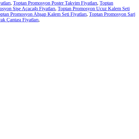
tları
,
Toptan Promosyon Poster Takvim Fiyatları
,
Toptan
syon Şişe Açacağı Fiyatları
,
Toptan Promosyon Ucuz Kalem Seti
ptan Promosyon Ahşap Kalem Seti Fiyatları
,
Toptan Promosyon Şarj
k Çantası Fiyatları
,