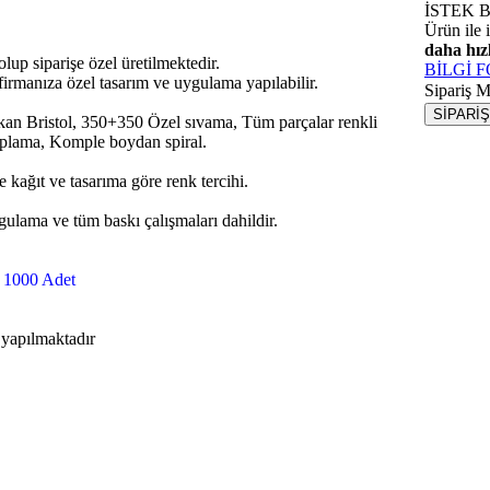
İSTEK 
Ürün ile i
daha hızl
up siparişe özel üretilmektedir.
BİLGİ 
irmanıza özel tasarım ve uygulama yapılabilir.
Sipariş M
kan Bristol, 350+350 Özel sıvama, Tüm parçalar renkli
aplama, Komple boydan spiral.
e kağıt ve tasarıma göre renk tercihi.
ygulama ve tüm baskı çalışmaları dahildir.
: 1000 Adet
apılmaktadır