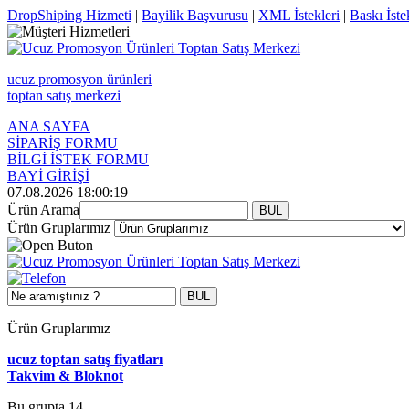
DropShiping Hizmeti
|
Bayilik Başvurusu
|
XML İstekleri
|
Baskı İste
ucuz promosyon ürünleri
toptan satış merkezi
ANA SAYFA
SİPARİŞ FORMU
BİLGİ İSTEK FORMU
BAYİ GİRİŞİ
07.08.2026 18:00:19
Ürün Arama
Ürün Gruplarımız
Ürün Gruplarımız
ucuz toptan satış fiyatları
Takvim & Bloknot
Bu grupta 14