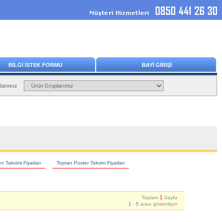
BİLGİ İSTEK FORMU
BAYİ GİRİŞİ
larımız
 Takvimi Fiyatları
Toptan Poster Takvim Fiyatları
1
Toplam
Sayfa
1
-
5
arası gösteriliyor