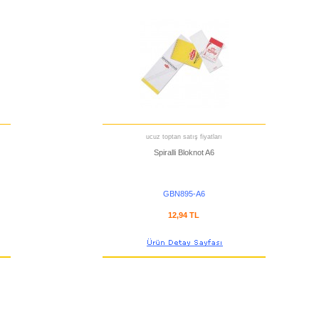
ucuz toptan satış fiyatları
Spiralli Bloknot A6
GBN895-A6
12,94 TL