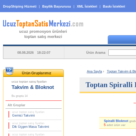
DropShiping Hizmeti
|
Bayilik Başvurusu
|
XML İstekleri
|
Baskı İstekleri
ucuz promosyon ürünleri
toptan satış merkezi
Ürün Arama
08.08.2026 18:22:07
Ana Sayfa
›
Toptan Takvim & Blo
Ürün Gruplarımız
ucuz toptan satış fiyatları
Toptan Spiralli 
Takvim & Bloknot
Bu grupta 14
Alt Gruplar
ucuz toptan satış fiyatları
Gemici Takvimi
Spiralli Bloknot
grub
ucuz toptan satış fiyatları
5
adet ürün var
Dik Üçgen Masa Takvimi
ucuz toptan satış fiyatları