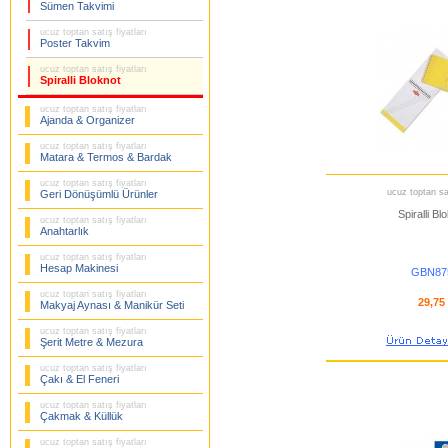
Sümen Takvimi
ucuz toptan satış fiyatları
Poster Takvim
ucuz toptan satış fiyatları
Spiralli Bloknot
ucuz toptan satış fiyatları
Ajanda & Organizer
ucuz toptan satış fiyatları
Matara & Termos & Bardak
ucuz toptan satış fiyatları
ucuz toptan sat
Geri Dönüşümlü Ürünler
Spiralli Bl
ucuz toptan satış fiyatları
Anahtarlık
ucuz toptan satış fiyatları
Hesap Makinesi
GBN87
ucuz toptan satış fiyatları
29,75
Makyaj Aynası & Manikür Seti
ucuz toptan satış fiyatları
Şerit Metre & Mezura
ucuz toptan satış fiyatları
Çakı & El Feneri
ucuz toptan satış fiyatları
Çakmak & Küllük
ucuz toptan satış fiyatları