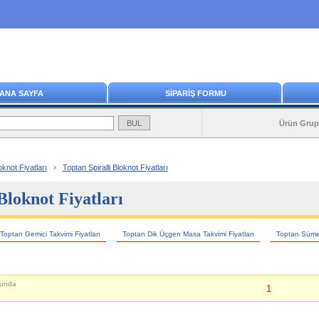
ANA SAYFA
SİPARİŞ FORMU
Ürün Grup
knot Fiyatları
›
Toptan Spiralli Bloknot Fiyatları
Bloknot Fiyatları
Toptan Gemici Takvimi Fiyatları
Toptan Dik Üçgen Masa Takvimi Fiyatları
Toptan Sümen
unda
1