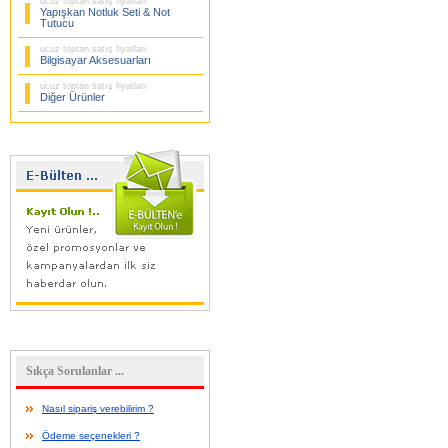
ucuz toptan satış fiyatları
Yapışkan Notluk Seti & Not
Tutucu
ucuz toptan satış fiyatları
Bilgisayar Aksesuarları
ucuz toptan satış fiyatları
Diğer Ürünler
Sıkça Sorulanlar ...
Nasıl sipariş verebilirim ?
Ödeme seçenekleri ?