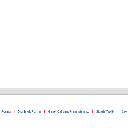
|
|
|
|
iş Formu
Bilgi İstek Formu
Genel Çalışma Prensiplerimiz
Sipariş Takibi
Bayi 