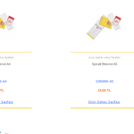
ış fiyatları
ucuz toptan satış fiyatları
oknot A4
Spiralli Bloknot A5
5-A4
GBN885-A5
 TL
19,50 TL