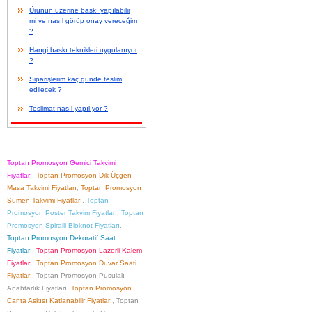
Ürünün üzerine baskı yapılabilir
mi ve nasıl görüp onay vereceğim
?
Hangi baskı teknikleri uygulanıyor
?
Siparişlerim kaç günde teslim
edilecek ?
Teslimat nasıl yapılıyor ?
Toptan Promosyon Gemici Takvimi
Fiyatları
,
Toptan Promosyon Dik Üçgen
Masa Takvimi Fiyatları
,
Toptan Promosyon
Sümen Takvimi Fiyatları
,
Toptan
Promosyon Poster Takvim Fiyatları
,
Toptan
Promosyon Spiralli Bloknot Fiyatları
,
Toptan Promosyon Dekoratif Saat
Fiyatları
,
Toptan Promosyon Lazerli Kalem
Fiyatları
,
Toptan Promosyon Duvar Saati
Fiyatları
,
Toptan Promosyon Pusulalı
Anahtarlık Fiyatları
,
Toptan Promosyon
Çanta Askısı Katlanabilir Fiyatları
,
Toptan