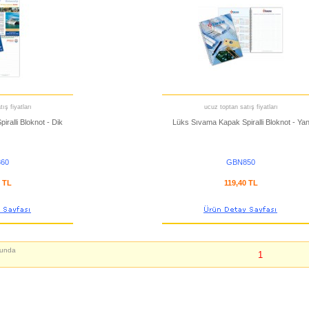
ış fiyatları
ucuz toptan satış fiyatları
ralli Bloknot - Dik
Lüks Sıvama Kapak Spiralli Bloknot - Ya
60
GBN850
0 TL
119,40 TL
unda
1