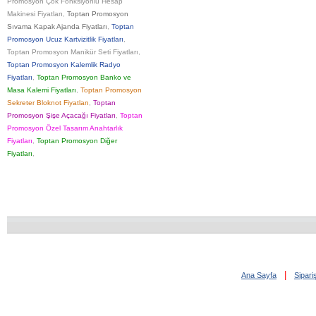
Promosyon Çok Fonksiyonlu Hesap
Makinesi Fiyatları
,
Toptan Promosyon
Sıvama Kapak Ajanda Fiyatları
,
Toptan
Promosyon Ucuz Kartvizitlik Fiyatları
,
Toptan Promosyon Manikür Seti Fiyatları
,
Toptan Promosyon Kalemlik Radyo
Fiyatları
,
Toptan Promosyon Banko ve
Masa Kalemi Fiyatları
,
Toptan Promosyon
Sekreter Bloknot Fiyatları
,
Toptan
Promosyon Şişe Açacağı Fiyatları
,
Toptan
Promosyon Özel Tasarım Anahtarlık
Fiyatları
,
Toptan Promosyon Diğer
Fiyatları
,
|
Ana Sayfa
Sipar