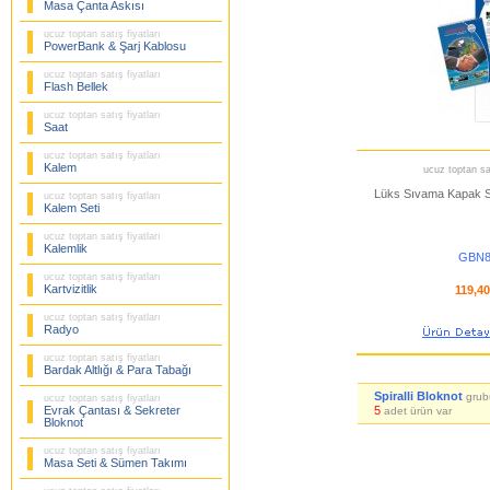
Masa Çanta Askısı
ucuz toptan satış fiyatları
PowerBank & Şarj Kablosu
ucuz toptan satış fiyatları
Flash Bellek
ucuz toptan satış fiyatları
Saat
ucuz toptan satış fiyatları
Kalem
ucuz toptan sat
Lüks Sıvama Kapak Spi
ucuz toptan satış fiyatları
Kalem Seti
ucuz toptan satış fiyatları
Kalemlik
GBN8
ucuz toptan satış fiyatları
Kartvizitlik
119,4
ucuz toptan satış fiyatları
Radyo
ucuz toptan satış fiyatları
Bardak Altlığı & Para Tabağı
Spiralli Bloknot
grub
ucuz toptan satış fiyatları
Evrak Çantası & Sekreter
5
adet ürün var
Bloknot
ucuz toptan satış fiyatları
Masa Seti & Sümen Takımı