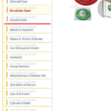
Dekoratif Saat
ucuz toptan satış fiyatları
Buzdolabı Saati
ucuz toptan satış fiyatları
Seyahat Saati
ucuz toptan satış fiyatları
Ajanda & Organizer
ucuz toptan satış fiyatları
Matara & Termos & Bardak
ucuz toptan satış fiyatları
Geri Dönüşümlü Ürünler
ucuz toptan satış fiyatları
Anahtarlık
ucuz toptan satış fiyatları
Hesap Makinesi
ucuz toptan satış fiyatları
Makyaj Aynası & Manikür Seti
ucuz toptan satış fiyatları
Şerit Metre & Mezura
ucuz toptan satış fiyatları
Çakı & El Feneri
ucuz toptan satış fiyatları
Çakmak & Küllük
ucuz toptan satış fiyatları