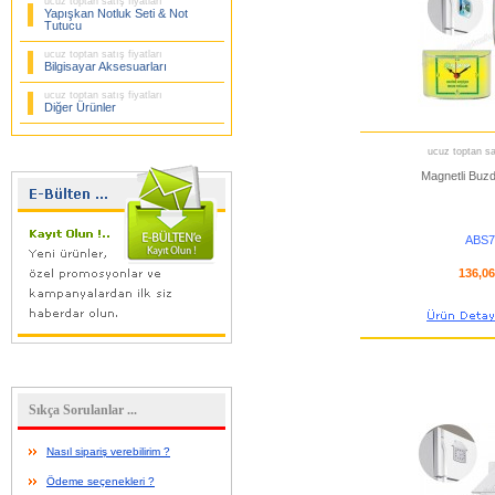
ucuz toptan satış fiyatları
Yapışkan Notluk Seti & Not
Tutucu
ucuz toptan satış fiyatları
Bilgisayar Aksesuarları
ucuz toptan satış fiyatları
Diğer Ürünler
ucuz toptan sat
Magnetli Buzd
ABS7
136,0
Sıkça Sorulanlar ...
Nasıl sipariş verebilirim ?
Ödeme seçenekleri ?