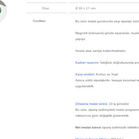
Ebat
Ø 96 x 17 mm
Özellikler
Bu ürün imalat gurubunda olup siparişe özel 
Magnetli (mıknatıslı) gövde sayesinde, buzd
yapışır.
Sessiz akar saniye kullanılmaktadır.
Kadran tasarımı:
İsteğiniz doğrultusunda proj
Kasa renkleri:
Kırmızı ve Yeşil
Ayrıca yüklü siparişlerde, kasaya kurumsal re
uygulanabilir.
Ortalama imalat süresi:
10 iş günüdür.
Bu süre, sipariş tarihinizdeki imalat program
miktarınıza göre değişiklik gösterebilir.
Net imalat süresi
sipariş tarihinizde bildirilece