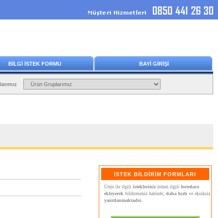
BİLGİ İSTEK FORMU
BAYİ GİRİŞİ
larımız
İSTEK BİLDİRİM FORMLARI
Ürün ile ilgili
istekleriniz
ürünü ilgili
formlara
ekleyerek
bildirmeniz halinde,
daha hızlı
ve eksiksiz
yanıtlanmaktadır.