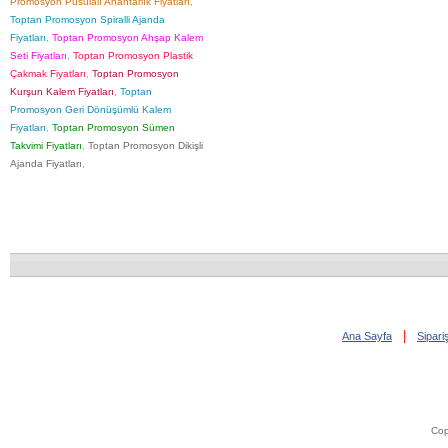
Promosyon Pusulalı Anahtarlık Fiyatları
,
Toptan Promosyon Spiralli Ajanda
Fiyatları
,
Toptan Promosyon Ahşap Kalem
Seti Fiyatları
,
Toptan Promosyon Plastik
Çakmak Fiyatları
,
Toptan Promosyon
Kurşun Kalem Fiyatları
,
Toptan
Promosyon Geri Dönüşümlü Kalem
Fiyatları
,
Toptan Promosyon Sümen
Takvimi Fiyatları
,
Toptan Promosyon Dikişli
Ajanda Fiyatları
,
|
Ana Sayfa
Sipar
Cop