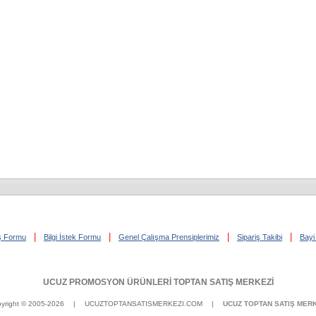
|
|
|
|
iş Formu
Bilgi İstek Formu
Genel Çalışma Prensiplerimiz
Sipariş Takibi
Bayi 
UCUZ PROMOSYON ÜRÜNLERİ TOPTAN SATIŞ MERKEZİ
yright © 2005-2026
| UCUZTOPTANSATISMERKEZI.COM |
UCUZ TOPTAN SATIŞ MERK