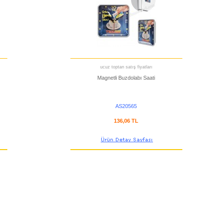
ucuz toptan satış fiyatları
Magnetli Buzdolabı Saati
AS20565
136,06 TL