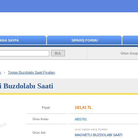
ANA SAYFA
SİPARİŞ FORMU
Ürün Grup
ı
›
Toptan Buzdolabı Saati Fiyatları
 Buzdolabı Saati
181,41 TL
Fiyat
Ürün Kodu
ABS781
ucuz toptan satış fiyatları
Ürün Adı
MAGNETLİ BUZDOLABI SAATİ