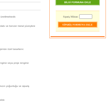
BİLGİ FORMUNA EKLE
üretilmektedir.
Sipariş Miktarı:
olabı ve benzer metal yüzeylere
enize özel tasarlanır.
nginiz veya proje renginiz
ımızın yoğunluğu ve sipariş
ktir.