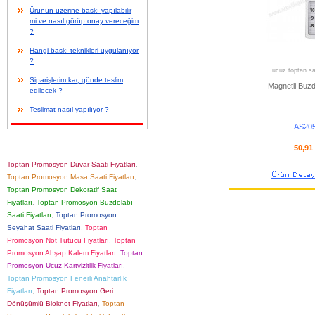
Ürünün üzerine baskı yapılabilir
mi ve nasıl görüp onay vereceğim
?
Hangi baskı teknikleri uygulanıyor
?
ucuz toptan sat
Siparişlerim kaç günde teslim
Magnetli Buzd
edilecek ?
Teslimat nasıl yapılıyor ?
AS20
50,91
Toptan Promosyon Duvar Saati Fiyatları
,
Toptan Promosyon Masa Saati Fiyatları
,
Toptan Promosyon Dekoratif Saat
Fiyatları
,
Toptan Promosyon Buzdolabı
Saati Fiyatları
,
Toptan Promosyon
Seyahat Saati Fiyatları
,
Toptan
Promosyon Not Tutucu Fiyatları
,
Toptan
Promosyon Ahşap Kalem Fiyatları
,
Toptan
Promosyon Ucuz Kartvizitlik Fiyatları
,
Toptan Promosyon Fenerli Anahtarlık
Fiyatları
,
Toptan Promosyon Geri
Dönüşümlü Bloknot Fiyatları
,
Toptan