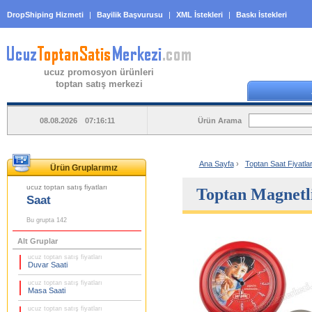
DropShiping Hizmeti
|
Bayilik Başvurusu
|
XML İstekleri
|
Baskı İstekleri
ucuz promosyon ürünleri
toptan satış merkezi
Ürün Arama
08.08.2026 07:16:11
Ana Sayfa
›
Toptan Saat Fiyatlar
Ürün Gruplarımız
ucuz toptan satış fiyatları
Toptan Magnetli
Saat
Bu grupta 142
Alt Gruplar
ucuz toptan satış fiyatları
Duvar Saati
ucuz toptan satış fiyatları
Masa Saati
ucuz toptan satış fiyatları