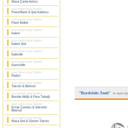
Masa Çanta Askısı
ucuz toptan satış fiyatları
PowerBank & Şarj Kablosu
ucuz toptan satış fiyatları
Flash Bellek
ucuz toptan satış fiyatları
Kalem
ucuz toptan satış fiyatları
Kalem Seti
ucuz toptan satış fiyatları
Kalemlik
ucuz toptan satış fiyatları
Kartvizitlik
ucuz toptan satış fiyatları
Radyo
ucuz toptan satış fiyatları
Takvim & Bloknot
"Buzdolabı Saati"
ile ilişkili d
ucuz toptan satış fiyatları
Bardak Altlığı & Para Tabağı
ucuz toptan satış fiyatları
Evrak Çantası & Sekreter
Bloknot
ucuz toptan satış fiyatları
Masa Seti & Sümen Takımı