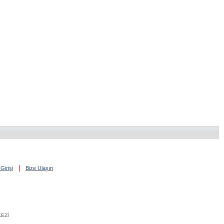
|
Girişi
Bize Ulaşın
EZİ