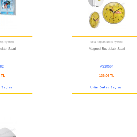
ış fiyatları
ucuz toptan satış fiyatları
olabı Saati
Magnetli Buzdolabı Saati
82
AS20564
6 TL
136,06 TL