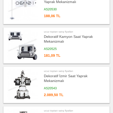
Yaprak Mekanizmalı
ucuz
AS20530
toptan
satış
fiyatları
188,06 TL
Geri
Dönüşümlü
Ürünler
ucuz
ucuz toptan satış fiyatları
toptan
Dekoratif Kamyon Saat Yaprak
satış
fiyatları
Mekanizmalı
Anahtarlık
ucuz
AS20525
toptan
satış
181,09 TL
fiyatları
Hesap
Makinesi
ucuz
ucuz toptan satış fiyatları
toptan
Dekoratif İzmir Saat Yaprak
satış
fiyatları
Mekanizmalı
Makyaj
Aynası
&
AS20543
Manikür
Seti
2.089,50 TL
ucuz
toptan
satış
fiyatları
Şerit
ucuz toptan satış fiyatları