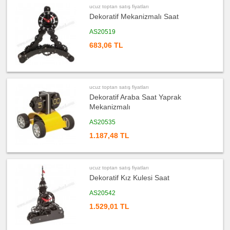
ucuz
ucuz toptan satış fiyatları
toptan
satış
Dekoratif Mekanizmalı Saat
fiyatları
Flash
AS20519
Bellek
683,06 TL
ucuz
toptan
satış
fiyatları
Kalem
ucuz
ucuz toptan satış fiyatları
toptan
satış
Dekoratif Araba Saat Yaprak
fiyatları
Mekanizmalı
Kalem
Seti
AS20535
ucuz
toptan
1.187,48 TL
satış
fiyatları
Kalemlik
ucuz
ucuz toptan satış fiyatları
toptan
satış
Dekoratif Kız Kulesi Saat
fiyatları
Kartvizitlik
AS20542
ucuz
1.529,01 TL
toptan
satış
fiyatları
Radyo