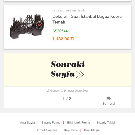
ucuz
toptan
ucuz toptan satış fiyatları
satış
Dekoratif Saat İstanbul Boğaz Köprü
fiyatları
Takvim
Temalı
&
Bloknot
AS20544
ucuz
toptan
1.182,06 TL
satış
fiyatları
Bardak
Altlığı
&
Para
Tabağı
ucuz
toptan
satış
fiyatları
Evrak
Çantası
&
17 üründen 1-14 arası gösteriliyor
Sekreter
Bloknot
1 / 2
ucuz
toptan
satış
fiyatları
Masa
Seti
Ana Sayfa
|
Sipariş Formu
|
Bilgi İstek Formu
|
Sipariş Takibi
&
Sümen
Hizmet Akışımız
|
Bayi Girişi
|
Bize Ulaşın
Takımı