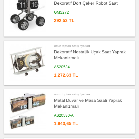
Metre
Dekoratif Dört Çeker Robot Saat
&
Mezura
GMS272
ucuz
toptan
292,53 TL
satış
fiyatları
Çakı
&
El
Feneri
ucuz toptan satış fiyatları
ucuz
Dekoratif Nostaljik Uçak Saat Yaprak
toptan
satış
Mekanizmalı
fiyatları
Çakmak
&
AS20534
Küllük
1.272,63 TL
ucuz
toptan
satış
fiyatları
Masa
ucuz toptan satış fiyatları
Çanta
Askısı
Metal Duvar ve Masa Saati Yaprak
Mekanizmalı
ucuz
toptan
satış
AS20530-A
fiyatları
PowerBank
1.943,65 TL
&
Şarj
Kablosu