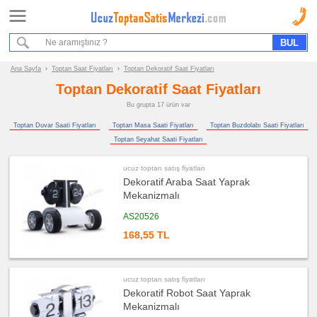
Ana Sayfa
Sipariş Formu
Bilgi İstek Formu
Ana Sayfa
›
Toptan Saat Fiyatları
›
Toptan Dekoratif Saat Fiyatları
Toptan Dekoratif Saat Fiyatları
Promosyon
Bu grupta 17 ürün var
Ürün
Grupları
Toptan Duvar Saati Fiyatları
Toptan Masa Saati Fiyatları
Toptan Buzdolabı Saati Fiyatları
Toptan Seyahat Saati Fiyatları
ucuz
toptan
satış
ucuz toptan satış fiyatları
fiyatları
Saat
Dekoratif Araba Saat Yaprak
Mekanizmalı
ucuz
toptan
AS20526
satış
fiyatları
Duvar
168,55 TL
Saati
ucuz
toptan
satış
ucuz toptan satış fiyatları
fiyatları
Dekoratif Robot Saat Yaprak
Masa
Saati
Mekanizmalı