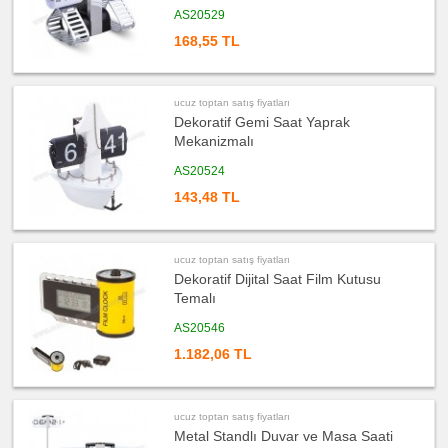
ucuz
AS20529
toptan
satış
168,55 TL
fiyatları
Dekoratif
Saat
ucuz
toptan
ucuz toptan satış fiyatları
satış
Dekoratif Gemi Saat Yaprak
fiyatları
Buzdolabı
Mekanizmalı
Saati
AS20524
ucuz
toptan
satış
143,48 TL
fiyatları
Seyahat
Saati
ucuz
ucuz toptan satış fiyatları
toptan
Dekoratif Dijital Saat Film Kutusu
satış
fiyatları
Temalı
Ajanda
&
AS20546
Organizer
1.182,06 TL
ucuz
toptan
satış
fiyatları
Matara
&
ucuz toptan satış fiyatları
Termos
Metal Standlı Duvar ve Masa Saati
&
Bardak