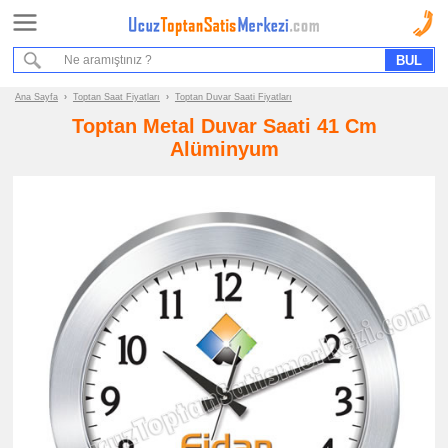
Ana Sayfa
Sipariş Formu
Bilgi İstek Formu
Ana Sayfa
›
Toptan Saat Fiyatları
›
Toptan Duvar Saati Fiyatları
Toptan Metal Duvar Saati 41 Cm
Promosyon
Alüminyum
Ürün
Grupları
ucuz
toptan
satış
fiyatları
Saat
ucuz
toptan
satış
fiyatları
Duvar
Saati
ucuz
toptan
satış
fiyatları
Masa
Saati