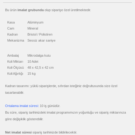
ucuz
Bu ürün
imalat grubunda
olup siparişe özel üretilmektedir.
toptan
satış
fiyatları
Geri
Kasa
Alüminyum
Dönüşümlü
Ürünler
Cam
Mineral
Kadran
Bristol / Polistiren
ucuz
toptan
Mekanizma
Sessiz akar saniye
satış
fiyatları
Anahtarlık
Ambalaj
Mikrodalga kutu
ucuz
toptan
Koli Miktarı
10 Adet
satış
Koli Ölçüsü
48 x 42,5 x 42 cm
fiyatları
Hesap
Koli Ağırlığı
15 kg
Makinesi
ucuz
Kadran tasarımı: yüklü siparişlerde, sıfırdan isteğiniz doğrultusunda size özel
toptan
satış
tasarlanabilir.
fiyatları
Makyaj
Aynası
&
Ortalama imalat süresi:
10 iş günüdür.
Manikür
Seti
Bu süre, sipariş tarihinizdeki imalat programımızın yoğunluğu ve sipariş miktarınıza
ucuz
göre değişiklik gösterebilir.
toptan
satış
fiyatları
Şerit
Net imalat süresi
sipariş tarihinizde bildirilecektir.