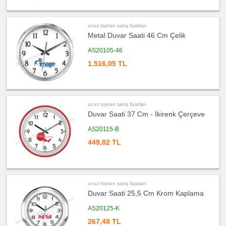
ucuz
toptan
satış
ucuz toptan satış fiyatları
fiyatları
Takvim
Metal Duvar Saati 46 Cm Çelik
&
Bloknot
AS20105-46
ucuz
1.516,05 TL
toptan
satış
fiyatları
Bardak
Altlığı
&
Para
Tabağı
ucuz toptan satış fiyatları
Duvar Saati 37 Cm - İkirenk Çerçeve
ucuz
toptan
satış
AS20115-B
fiyatları
Evrak
449,82 TL
Çantası
&
Sekreter
Bloknot
ucuz
toptan
ucuz toptan satış fiyatları
satış
Duvar Saati 25,5 Cm Krom Kaplama
fiyatları
Masa
Seti
AS20125-K
&
Sümen
Takımı
267,48 TL