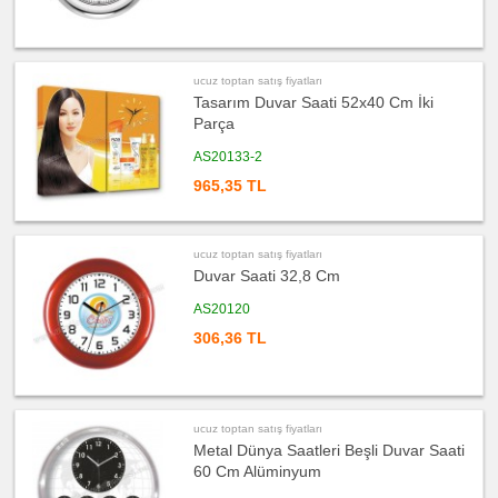
ucuz
toptan
satış
fiyatları
Yapışkan
Notluk
ucuz toptan satış fiyatları
Seti
Tasarım Duvar Saati 52x40 Cm İki
&
Not
Parça
Tutucu
AS20133-2
ucuz
toptan
965,35 TL
satış
fiyatları
Bilgisayar
Aksesuarları
ucuz
ucuz toptan satış fiyatları
toptan
Duvar Saati 32,8 Cm
satış
fiyatları
Diğer
AS20120
Ürünler
306,36 TL
ucuz toptan satış fiyatları
Metal Dünya Saatleri Beşli Duvar Saati
60 Cm Alüminyum