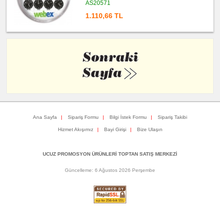
AS20571
1.110,66 TL
Ana Sayfa
|
Sipariş Formu
|
Bilgi İstek Formu
|
Sipariş Takibi
Hizmet Akışımız
|
Bayi Girişi
|
Bize Ulaşın
UCUZ PROMOSYON ÜRÜNLERİ TOPTAN SATIŞ MERKEZİ
Güncelleme: 6 Ağustos 2026 Perşembe