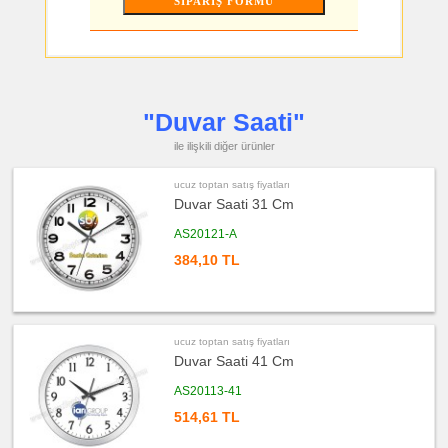
ucuz
toptan
satış
fiyatları
Flash
Bellek
ucuz
toptan
satış
"Duvar Saati"
fiyatları
Kalem
ile ilişkili diğer ürünler
ucuz
toptan
ucuz toptan satış fiyatları
satış
fiyatları
Duvar Saati 31 Cm
Kalem
Seti
AS20121-A
ucuz
toptan
384,10 TL
satış
fiyatları
Kalemlik
ucuz
toptan
ucuz toptan satış fiyatları
satış
fiyatları
Duvar Saati 41 Cm
Kartvizitlik
AS20113-41
ucuz
toptan
514,61 TL
satış
fiyatları
Radyo