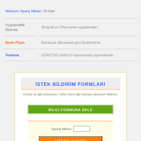
Metre
&
Mezura
Minimum Sipariş Miktarı:
50 Adet
ucuz
toptan
satış
Uygulanabilir
Serigrafi ve Ofset baskı uygulamaları
fiyatları
Baskılar
Çakı
&
El
Feneri
Baskı Fiyatı
Basılacak dökümana göre fiyatlandırılır
ucuz
toptan
Teslimat
ÜCRETSİZ KARGO kapsamında yapılmaktadır
satış
fiyatları
Çakmak
&
Küllük
ucuz
toptan
İSTEK BİLDİRİM FORMLARI
satış
fiyatları
Masa
Ürünler ile ilgili isteklerinizi, lütfen ürünü ilgili formlara ekleyerek bildiriniz.
Çanta
Askısı
ucuz
BİLGİ FORMUNA EKLE
toptan
satış
fiyatları
PowerBank
&
Sipariş Miktarı:
Şarj
Kablosu