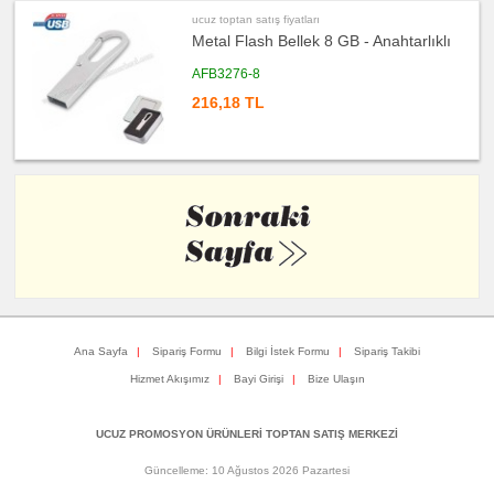
&
ucuz toptan satış fiyatları
Sümen
Takımı
Metal Flash Bellek 8 GB - Anahtarlıklı
ucuz
AFB3276-8
toptan
satış
216,18 TL
fiyatları
Yapışkan
Notluk
Seti
&
Not
Tutucu
ucuz
toptan
satış
fiyatları
Bilgisayar
Aksesuarları
ucuz
toptan
satış
fiyatları
Diğer
Ana Sayfa
|
Sipariş Formu
|
Bilgi İstek Formu
|
Sipariş Takibi
Ürünler
Hizmet Akışımız
|
Bayi Girişi
|
Bize Ulaşın
UCUZ PROMOSYON ÜRÜNLERİ TOPTAN SATIŞ MERKEZİ
Güncelleme: 10 Ağustos 2026 Pazartesi