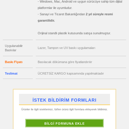
- Windows, Mac, Android ve uygun sürücüye sahip tüm dijital
Matara
&
platformlar ile uyumludur.
Termos
&
- Sanayi ve Ticaret Bakanlığından
2 yıl süreyle resmi
Bardak
garantilidir.
ucuz
toptan
satış
fiyatları
Orijinal standlı plastik kutusunda satışa sunulmuştur.
Geri
Dönüşümlü
Ürünler
Uygulanabilir
Lazer, Tampon ve UV baskı uygulamaları
ucuz
Baskılar
toptan
satış
fiyatları
Baskı Fiyatı
Basılacak dökümana göre fiyatlandırılır
Anahtarlık
ucuz
Teslimat
ÜCRETSİZ KARGO kapsamında yapılmaktadır
toptan
satış
fiyatları
Hesap
Makinesi
ucuz
toptan
İSTEK BİLDİRİM FORMLARI
satış
fiyatları
Makyaj
Ürünler ile ilgili isteklerinizi, lütfen ürünü ilgili formlara ekleyerek bildiriniz.
Aynası
&
Manikür
Seti
BİLGİ FORMUNA EKLE
ucuz