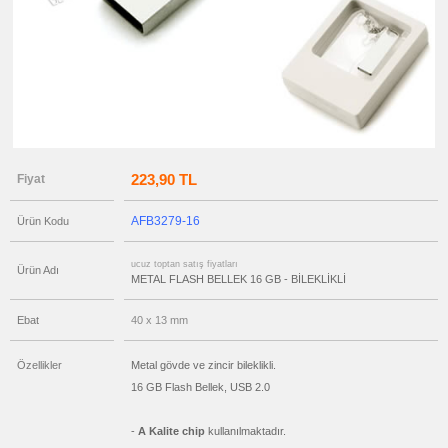
ucuz
toptan
satış
fiyatları
Deri
Flash
Bellek
ucuz
toptan
satış
fiyatları
OTG
Flash
223,90 TL
Fiyat
Bellek
ucuz
AFB3279-16
Ürün Kodu
toptan
satış
fiyatları
Flash
ucuz toptan satış fiyatları
Ürün Adı
Bellekli
METAL FLASH BELLEK 16 GB - BİLEKLİKLİ
Kalem
ucuz
Ebat
40 x 13 mm
toptan
satış
fiyatları
Ajanda
Özellikler
Metal gövde ve zincir bileklikli.
&
Organizer
16 GB Flash Bellek, USB 2.0
ucuz
toptan
-
A Kalite chip
kullanılmaktadır.
satış
fiyatları