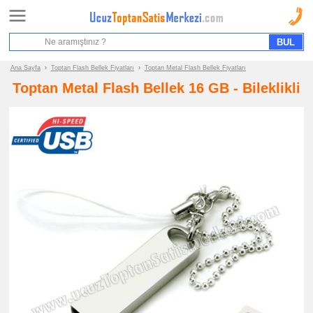
Ana Sayfa
Sipariş Formu
Bilgi İstek Formu
Ana Sayfa
›
Toptan Flash Bellek Fiyatları
›
Toptan Metal Flash Bellek Fiyatları
Toptan Metal Flash Bellek 16 GB - Bileklikli
Promosyon
Ürün
Grupları
ucuz
toptan
satış
fiyatları
Flash
Bellek
ucuz
toptan
satış
fiyatları
Flash
Bellek
ucuz
toptan
satış
fiyatları
Metal
Flash
Bellek