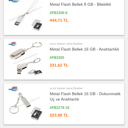
satış
Metal Flash Bellek 8 GB - Bileklikli
fiyatları
Radyo
AFB3306-8
ucuz
444,71 TL
toptan
satış
fiyatları
Takvim
&
Bloknot
ucuz toptan satış fiyatları
ucuz
toptan
Metal Flash Bellek 16 GB - Anahtarlıklı
satış
fiyatları
AFB3305
Bardak
Altlığı
&
231,62 TL
Para
Tabağı
ucuz
toptan
satış
fiyatları
ucuz toptan satış fiyatları
Evrak
Metal Flash Bellek 16 GB - Dokunmatik
Çantası
&
Uç ve Anahtarlık
Sekreter
Bloknot
AFB3278-16
ucuz
223,90 TL
toptan
satış
fiyatları
Masa
Seti