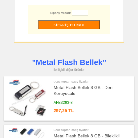
toptan
satış
fiyatları
Sipariş Miktarı:
Şerit
Metre
&
Mezura
ucuz
toptan
satış
fiyatları
Çakı
&
El
Feneri
"Metal Flash Bellek"
ucuz
toptan
ile ilişkili diğer ürünler
satış
fiyatları
Çakmak
ucuz toptan satış fiyatları
&
Küllük
Metal Flash Bellek 8 GB - Deri
Koruyuculu
ucuz
toptan
satış
AFB3293-8
fiyatları
Masa
297,25 TL
Çanta
Askısı
ucuz
toptan
ucuz toptan satış fiyatları
satış
fiyatları
Metal Flash Bellek 8 GB - Bileklikli