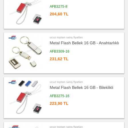
PowerBank
&
AFB3275-8
Şarj
Kablosu
204,60 TL
ucuz
toptan
satış
fiyatları
Saat
ucuz toptan satış fiyatları
ucuz
toptan
Metal Flash Bellek 16 GB - Anahtarlıklı
satış
fiyatları
AFB3309-16
Kalem
231,62 TL
ucuz
toptan
satış
fiyatları
Kalem
Seti
ucuz toptan satış fiyatları
ucuz
toptan
Metal Flash Bellek 16 GB - Bileklikli
satış
fiyatları
AFB3275-16
Kalemlik
223,90 TL
ucuz
toptan
satış
fiyatları
Kartvizitlik
ucuz
ucuz toptan satış fiyatları
toptan