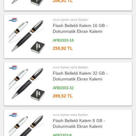
206,91 TL
toptan
satış
fiyatları
Şerit
Metre
ucuz toptan satış fiyatları
&
Mezura
Flash Bellekli Kalem 16 GB -
Dokunmatik Ekran Kalemi
ucuz
toptan
satış
AFB3303-16
fiyatları
Çakı
250,92 TL
&
El
Feneri
ucuz
ucuz toptan satış fiyatları
toptan
satış
Flash Bellekli Kalem 32 GB -
fiyatları
Dokunmatik Ekran Kalemi
Çakmak
&
Küllük
AFB3303-32
ucuz
289,52 TL
toptan
satış
fiyatları
Masa
Çanta
Askısı
ucuz toptan satış fiyatları
Flash Bellekli Kalem 8 GB -
ucuz
toptan
Dokunmatik Ekran Kalemi
satış
fiyatları
AFB3303-8