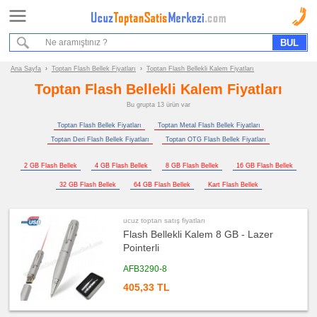
Ana Sayfa
Sipariş Formu
Bilgi İstek Formu
Ana Sayfa
›
Toptan Flash Bellek Fiyatları
›
Toptan Flash Bellekli Kalem Fiyatları
Toptan Flash Bellekli Kalem Fiyatları
Promosyon
Bu grupta 13 ürün var
Ürün
Grupları
Toptan Flash Bellek Fiyatları
Toptan Metal Flash Bellek Fiyatları
Toptan Deri Flash Bellek Fiyatları
Toptan OTG Flash Bellek Fiyatları
ucuz
toptan
satış
2 GB Flash Bellek
4 GB Flash Bellek
8 GB Flash Bellek
16 GB Flash Bellek
fiyatları
Flash
32 GB Flash Bellek
64 GB Flash Bellek
Kart Flash Bellek
Bellek
ucuz
toptan
ucuz toptan satış fiyatları
satış
Flash Bellekli Kalem 8 GB - Lazer
fiyatları
Flash
Pointerli
Bellek
ucuz
AFB3290-8
toptan
satış
405,33 TL
fiyatları
Metal
Flash
Bellek