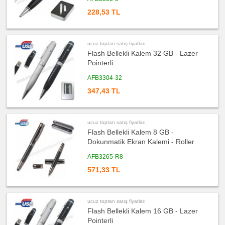
PowerBank
&
Şarj
228,53 TL
Kablosu
ucuz
toptan
satış
ucuz toptan satış fiyatları
fiyatları
Flash Bellekli Kalem 32 GB - Lazer
Saat
Pointerli
ucuz
toptan
AFB3304-32
satış
fiyatları
Kalem
347,43 TL
ucuz
toptan
satış
fiyatları
ucuz toptan satış fiyatları
Kalem
Flash Bellekli Kalem 8 GB -
Seti
Dokunmatik Ekran Kalemi - Roller
ucuz
toptan
AFB3265-R8
satış
fiyatları
571,33 TL
Kalemlik
ucuz
toptan
satış
fiyatları
ucuz toptan satış fiyatları
Kartvizitlik
Flash Bellekli Kalem 16 GB - Lazer
ucuz
Pointerli
toptan