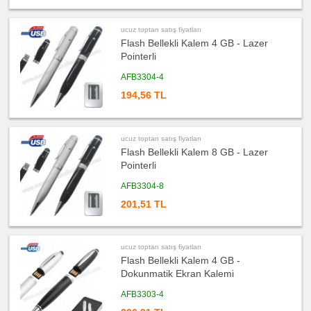
Matara
&
Termos
&
ucuz toptan satış fiyatları
Bardak
Flash Bellekli Kalem 4 GB - Lazer
Pointerli
ucuz
toptan
satış
AFB3304-4
fiyatları
Geri
194,56 TL
Dönüşümlü
Ürünler
ucuz
toptan
satış
ucuz toptan satış fiyatları
fiyatları
Flash Bellekli Kalem 8 GB - Lazer
Anahtarlık
Pointerli
ucuz
toptan
AFB3304-8
satış
fiyatları
201,51 TL
Hesap
Makinesi
ucuz
toptan
satış
ucuz toptan satış fiyatları
fiyatları
Flash Bellekli Kalem 4 GB -
Makyaj
Aynası
Dokunmatik Ekran Kalemi
&
Manikür
Seti
AFB3303-4
ucuz