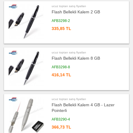
ucuz toptan satış fiyatları
ucuz
toptan
Flash Bellekli Kalem 2 GB
satış
fiyatları
AFB3298-2
Deri
Flash
Bellek
335,85 TL
ucuz
toptan
satış
fiyatları
OTG
Flash
ucuz toptan satış fiyatları
Bellek
Flash Bellekli Kalem 8 GB
ucuz
AFB3298-8
toptan
satış
416,14 TL
fiyatları
Flash
Bellekli
Kalem
ucuz
toptan
ucuz toptan satış fiyatları
satış
fiyatları
Flash Bellekli Kalem 4 GB - Lazer
Ajanda
Pointerli
&
Organizer
AFB3290-4
ucuz
toptan
366,73 TL
satış
fiyatları