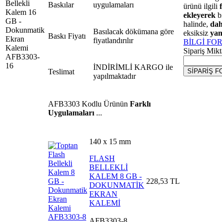
Baskılar
uygulamaları
ürünü ilgili
ekleyerek
b
halinde,
dah
Basılacak dökümana göre
eksiksiz
yan
Baskı Fiyatı
fiyatlandırılır
BİLGİ FO
Sipariş Mikt
İNDİRİMLİ KARGO ile
Teslimat
yapılmaktadır
AFB3303
Kodlu Ürünün
Farklı
Uygulamaları
...
140 x 15 mm
FLASH
BELLEKLİ
KALEM 8 GB -
228,53 TL
DOKUNMATİK
EKRAN
KALEMİ
AFB3303-8