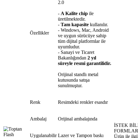
2.0
-
A Kalite chip
ile
üretilmektedir.
-
Tam kapasite
kullanılır.
- Windows, Mac, Android
Özellikler
ve uygun sürücüye sahip
tüm dijital platformlar ile
uyumludur.
- Sanayi ve Ticaret
Bakanlığından
2 yıl
süreyle resmi garantilidir.
Orijinal standlı metal
kutusunda satışa
sunulmuştur.
Renk
Resimdeki renkler esasdır
Ambalaj
Orijinal ambalajında
İSTEK Bİ
FORMLAR
Uygulanabilir
Lazer ve Tampon baskı
Ürün ile ilgi