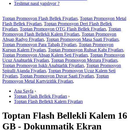
Teslimat nasıl yapılıyor ?
Toptan Promosyon Flash Bellek Fiyatları
,
Toptan Promosyon Metal
Flash Bellek Fiyatları
,
Toptan Promosyon Deri Flash Bellek
Fiyatları
,
Toptan Promosyon OTG Flash Bellek Fiyatları
,
Toptan
Promosyon Flash Bellekli Kalem Fiyatları
,
Toptan Promosyon
Ahşap Radyo Fiyatları
,
Toptan Promosyon Masa Saati Fiyatları
,
Toptan Promosyon Para Tabağı Fiyatları
,
Toptan Promosyon
Kurşun Kalem Fiyatları
,
Toptan Promosyon Ruhsat Kabı Fiyatları
,
Toptan Promosyon Ahşap Kalem Seti Fiyatları
,
Toptan Promosyon
Ucuz Anahtarlık Fiyatları
,
Toptan Promosyon Mezura Fiyatları
,
Toptan Promosyon Işıklı Anahtarlık Fiyatları
,
Toptan Promosyon
Spiralli Ajanda Fiyatları
,
Toptan Promosyon Ucuz Kalem Seti
Fiyatları
,
Toptan Promosyon Duvar Saati Fiyatları
,
Toptan
Promosyon Metal Kartvizitlik Fiyatları
,
Ana Sayfa
›
Toptan Flash Bellek Fiyatları
›
Toptan Flash Bellekli Kalem Fiyatları
Toptan Flash Bellekli Kalem 16
GB - Dokunmatik Ekran