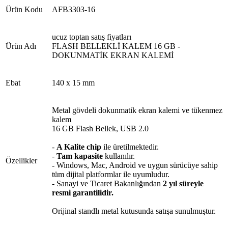
Ürün Kodu
AFB3303-16
ucuz toptan satış fiyatları
Ürün Adı
FLASH BELLEKLİ KALEM 16 GB -
DOKUNMATİK EKRAN KALEMİ
Ebat
140 x 15 mm
Metal gövdeli dokunmatik ekran kalemi ve tükenmez
kalem
16 GB Flash Bellek, USB 2.0
-
A Kalite chip
ile üretilmektedir.
-
Tam kapasite
kullanılır.
Özellikler
- Windows, Mac, Android ve uygun sürücüye sahip
tüm dijital platformlar ile uyumludur.
- Sanayi ve Ticaret Bakanlığından
2 yıl süreyle
resmi garantilidir.
Orijinal standlı metal kutusunda satışa sunulmuştur.