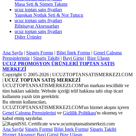
Masa Seti & Sümen Takımı
ucuz toptan satış fiyatları
Yapışkan Notluk Seti & Not Tutucu
ucuz toptan satış fiyatları
Bilgisayar Aksesuarları
ucuz toptan satış fiyatları
Diğer Ürünler
Ana Sayfa
|
Sipariş Formu
|
Bilgi İstek Formu
|
Genel Çalışma
Prensiplerimiz
|
Sipariş Takibi
|
Bayi Girişi
|
Bize Ulaşın
UCUZ PROMOSYON ÜRÜNLERİ TOPTAN SATIŞ
MERKEZİ
Copyright © 2005-2026
| UCUZTOPTANSATISMERKEZI.COM
|
UCUZ TOPTAN SATIŞ MERKEZİ
UCUZTOPTANSATISMERKEZI.COM'un markası tescillidir ve
tüm hakları saklıdır. Website içeriği telif hakkına tabi olup ticari
kullanımı yazılı izin gerektirir.
Bu sitenin kullanıcıları,
UCUZTOPTANSATISMERKEZI.COM'un hizmet akışını içeren
Genel Çalışma Prensiplerini
ve
Gizlilik Politikası
'nı okumuş ve
kabul etmiş sayılırlar.
Ana Sayfa
|
Sipariş Formu
|
Bilgi İstek Formu
|
Sipariş Takibi
Hizmet Akışımız
|
Bayi Girişi
|
Bize Ulaşın