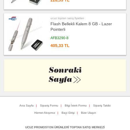
228,53 TL
&
Sümen
Takımı
ucuz
ucuz toptan satış fiyatları
toptan
Flash Bellekli Kalem 8 GB - Lazer
satış
fiyatları
Pointerli
Yapışkan
Notluk
Seti
AFB3290-8
&
Not
405,33 TL
Tutucu
ucuz
toptan
satış
fiyatları
Bilgisayar
Aksesuarları
ucuz
toptan
satış
fiyatları
Diğer
Ürünler
Ana Sayfa
|
Sipariş Formu
|
Bilgi İstek Formu
|
Sipariş Takibi
Hizmet Akışımız
|
Bayi Girişi
|
Bize Ulaşın
UCUZ PROMOSYON ÜRÜNLERİ TOPTAN SATIŞ MERKEZİ