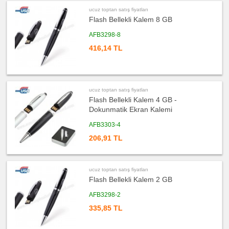
PowerBank
&
ucuz toptan satış fiyatları
Şarj
Kablosu
Flash Bellekli Kalem 8 GB
ucuz
AFB3298-8
toptan
satış
416,14 TL
fiyatları
Saat
ucuz
toptan
satış
fiyatları
ucuz toptan satış fiyatları
Kalem
Flash Bellekli Kalem 4 GB -
ucuz
Dokunmatik Ekran Kalemi
toptan
satış
fiyatları
AFB3303-4
Kalem
Seti
206,91 TL
ucuz
toptan
satış
fiyatları
ucuz toptan satış fiyatları
Kalemlik
Flash Bellekli Kalem 2 GB
ucuz
toptan
AFB3298-2
satış
fiyatları
335,85 TL
Kartvizitlik
ucuz
toptan