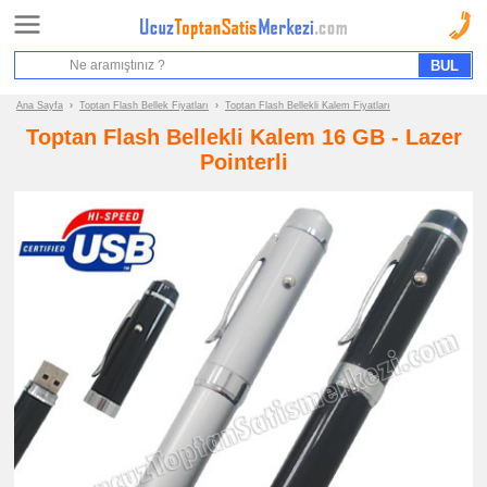
Ana Sayfa
Sipariş Formu
Bilgi İstek Formu
Ana Sayfa
›
Toptan Flash Bellek Fiyatları
›
Toptan Flash Bellekli Kalem Fiyatları
Toptan Flash Bellekli Kalem 16 GB - Lazer
Promosyon
Pointerli
Ürün
Grupları
ucuz
toptan
satış
fiyatları
Flash
Bellek
ucuz
toptan
satış
fiyatları
Flash
Bellek
ucuz
toptan
satış
fiyatları
Metal
Flash
Bellek