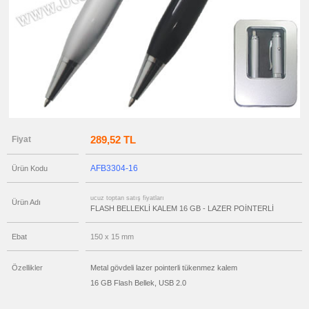
ucuz
toptan
satış
fiyatları
Deri
Flash
Bellek
ucuz
toptan
satış
fiyatları
OTG
Flash
Bellek
289,52 TL
Fiyat
ucuz
toptan
satış
AFB3304-16
Ürün Kodu
fiyatları
Flash
Bellekli
Kalem
ucuz toptan satış fiyatları
Ürün Adı
FLASH BELLEKLİ KALEM 16 GB - LAZER POİNTERLİ
ucuz
toptan
satış
Ebat
150 x 15 mm
fiyatları
Ajanda
&
Organizer
Özellikler
Metal gövdeli lazer pointerli tükenmez kalem
ucuz
16 GB Flash Bellek, USB 2.0
toptan
satış
fiyatları