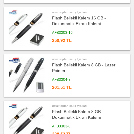
satış
fiyatları
Radyo
ucuz toptan satış fiyatları
Flash Bellekli Kalem 16 GB -
ucuz
toptan
Dokunmatik Ekran Kalemi
satış
fiyatları
Takvim
AFB3303-16
&
Bloknot
250,92 TL
ucuz
toptan
satış
fiyatları
ucuz toptan satış fiyatları
Bardak
Altlığı
Flash Bellekli Kalem 8 GB - Lazer
&
Pointerli
Para
Tabağı
AFB3304-8
ucuz
toptan
201,51 TL
satış
fiyatları
Evrak
Çantası
&
Sekreter
ucuz toptan satış fiyatları
Bloknot
Flash Bellekli Kalem 8 GB -
ucuz
Dokunmatik Ekran Kalemi
toptan
satış
AFB3303-8
fiyatları
Masa
Seti