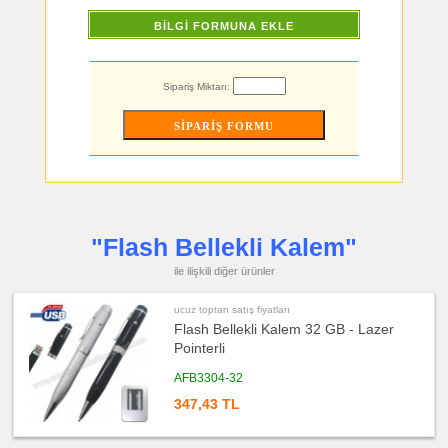
toptan
satış
BİLGİ FORMUNA EKLE
fiyatları
Şerit
Metre
&
Mezura
Sipariş Miktarı:
ucuz
toptan
satış
fiyatları
Çakı
&
El
Feneri
ucuz
toptan
satış
"Flash Bellekli Kalem"
fiyatları
Çakmak
&
ile ilişkili diğer ürünler
Küllük
ucuz
ucuz toptan satış fiyatları
toptan
Flash Bellekli Kalem 32 GB - Lazer
satış
fiyatları
Pointerli
Masa
Çanta
Askısı
AFB3304-32
ucuz
347,43 TL
toptan
satış
fiyatları