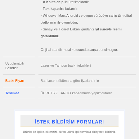
-
A Kalite chip
ile üretilmektedir.
Matara
&
-
Tam kapasite
kullanılır.
Termos
&
- Windows, Mac, Android ve uygun sürücüye sahip tüm dijital
Bardak
platformlar ile uyumludur.
ucuz
toptan
- Sanayi ve Ticaret Bakanlığından
2 yıl süreyle resmi
satış
fiyatları
garantilidir.
Geri
Dönüşümlü
Ürünler
Orijinal standlı metal kutusunda satışa sunulmuştur.
ucuz
toptan
satış
Uygulanabilir
fiyatları
Lazer ve Tampon baskı teknikleri
Baskılar
Anahtarlık
ucuz
toptan
Baskı Fiyatı
Basılacak dökümana göre fiyatlandırılır
satış
fiyatları
Hesap
Teslimat
ÜCRETSİZ KARGO kapsamında yapılmaktadır
Makinesi
ucuz
toptan
satış
fiyatları
Makyaj
Aynası
İSTEK BİLDİRİM FORMLARI
&
Manikür
Seti
Ürünler ile ilgili isteklerinizi, lütfen ürünü ilgili formlara ekleyerek bildiriniz.
ucuz