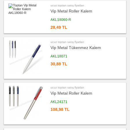
&
Termos
ucuz toptan satış fiyatları
&
Bardak
Vip Metal Roller Kalem
ucuz
AKL18060-R
toptan
satış
28,49 TL
fiyatları
Geri
Dönüşümlü
Ürünler
ucuz toptan satış fiyatları
ucuz
Vip Metal Tükenmez Kalem
toptan
satış
fiyatları
AKL18071
Anahtarlık
30,88 TL
ucuz
toptan
satış
fiyatları
Hesap
Makinesi
ucuz toptan satış fiyatları
ucuz
Vip Metal Roller Kalem
toptan
satış
AKL24171
fiyatları
Makyaj
Aynası
108,98 TL
&
Manikür
Seti
ucuz
toptan