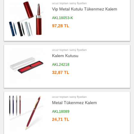
satış
ucuz toptan satış fiyatları
fiyatları
Vip Metal Kutulu Tükenmez Kalem
Şerit
Metre
&
AKL18053-K
Mezura
97,28 TL
ucuz
toptan
satış
fiyatları
Çakı
&
El
ucuz toptan satış fiyatları
Feneri
Kalem Kutusu
ucuz
toptan
AKL24218
satış
fiyatları
32,87 TL
Çakmak
&
Küllük
ucuz
toptan
satış
ucuz toptan satış fiyatları
fiyatları
Masa
Metal Tükenmez Kalem
Çanta
Askısı
AKL18089
ucuz
24,71 TL
toptan
satış
fiyatları
PowerBank
&