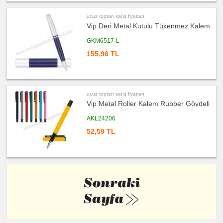
Şarj
Kablosu
ucuz toptan satış fiyatları
ucuz
Vip Deri Metal Kutulu Tükenmez Kalem
toptan
satış
fiyatları
GKM6517-L
Flash
Bellek
155,96 TL
ucuz
toptan
satış
fiyatları
Saat
ucuz toptan satış fiyatları
ucuz
Vip Metal Roller Kalem Rubber Gövdeli
toptan
satış
fiyatları
AKL24206
Kalem
Seti
52,59 TL
ucuz
toptan
satış
fiyatları
Kalemlik
ucuz
toptan
satış
fiyatları
Kartvizitlik
ucuz
toptan