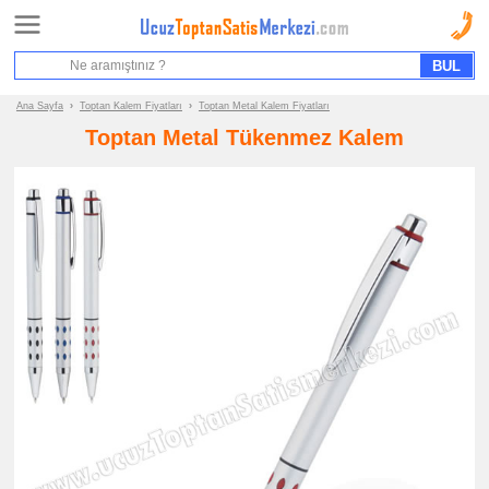
Ana Sayfa
Sipariş Formu
Bilgi İstek Formu
Ana Sayfa
›
Toptan Kalem Fiyatları
›
Toptan Metal Kalem Fiyatları
Toptan Metal Tükenmez Kalem
Promosyon
Ürün
Grupları
ucuz
toptan
satış
fiyatları
Kalem
ucuz
toptan
satış
fiyatları
Plastik
Kalem
ucuz
toptan
satış
fiyatları
Metal
Kalem