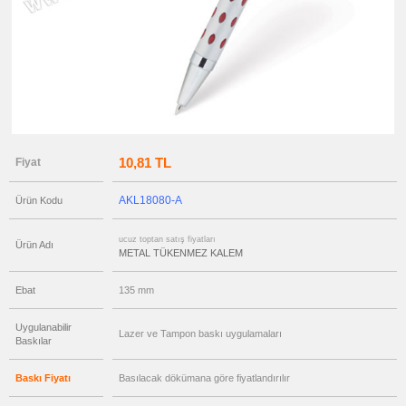
ucuz
toptan
satış
fiyatları
Ahşap
Kalem
ucuz
toptan
satış
fiyatları
Kurşun
Kalem
ucuz
10,81 TL
Fiyat
toptan
satış
fiyatları
Versatil
AKL18080-A
Ürün Kodu
Kalem
ucuz
ucuz toptan satış fiyatları
toptan
Ürün Adı
satış
METAL TÜKENMEZ KALEM
fiyatları
Işıklı
Kalem
Ebat
135 mm
ucuz
toptan
Uygulanabilir
satış
Lazer ve Tampon baskı uygulamaları
fiyatları
Baskılar
Dokunmatik
Kalem
-
Baskı Fiyatı
Basılacak dökümana göre fiyatlandırılır
Touch
Pen