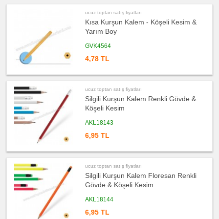
&
Termos
&
ucuz toptan satış fiyatları
Bardak
Kısa Kurşun Kalem - Köşeli Kesim &
ucuz
Yarım Boy
toptan
satış
GVK4564
fiyatları
Geri
4,78 TL
Dönüşümlü
Ürünler
ucuz
toptan
satış
ucuz toptan satış fiyatları
fiyatları
Silgili Kurşun Kalem Renkli Gövde &
Anahtarlık
Köşeli Kesim
ucuz
toptan
AKL18143
satış
fiyatları
6,95 TL
Hesap
Makinesi
ucuz
toptan
satış
ucuz toptan satış fiyatları
fiyatları
Silgili Kurşun Kalem Floresan Renkli
Makyaj
Aynası
Gövde & Köşeli Kesim
&
Manikür
Seti
AKL18144
ucuz
6,95 TL
toptan