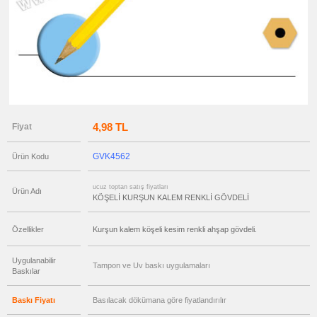
ucuz
toptan
satış
fiyatları
Ahşap
Kalem
ucuz
toptan
satış
fiyatları
Kurşun
Kalem
ucuz
4,98 TL
Fiyat
toptan
satış
fiyatları
Versatil
GVK4562
Ürün Kodu
Kalem
ucuz
ucuz toptan satış fiyatları
toptan
Ürün Adı
satış
KÖŞELİ KURŞUN KALEM RENKLİ GÖVDELİ
fiyatları
Işıklı
Kalem
Özellikler
Kurşun kalem köşeli kesim renkli ahşap gövdeli.
ucuz
toptan
satış
Uygulanabilir
fiyatları
Tampon ve Uv baskı uygulamaları
Baskılar
Dokunmatik
Kalem
-
Touch
Baskı Fiyatı
Basılacak dökümana göre fiyatlandırılır
Pen