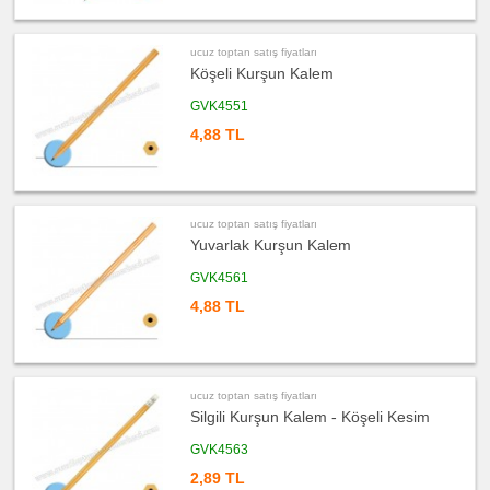
satış
fiyatları
Şerit
Metre
ucuz toptan satış fiyatları
&
Mezura
Köşeli Kurşun Kalem
ucuz
GVK4551
toptan
satış
4,88 TL
fiyatları
Çakı
&
El
Feneri
ucuz
ucuz toptan satış fiyatları
toptan
satış
Yuvarlak Kurşun Kalem
fiyatları
Çakmak
&
GVK4561
Küllük
4,88 TL
ucuz
toptan
satış
fiyatları
Masa
Çanta
Askısı
ucuz toptan satış fiyatları
Silgili Kurşun Kalem - Köşeli Kesim
ucuz
toptan
satış
GVK4563
fiyatları
PowerBank
2,89 TL
&