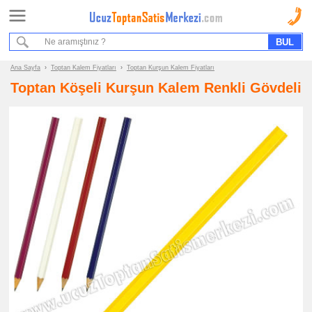
Ana Sayfa
Sipariş Formu
Bilgi İstek Formu
Ana Sayfa
›
Toptan Kalem Fiyatları
›
Toptan Kurşun Kalem Fiyatları
Toptan Köşeli Kurşun Kalem Renkli Gövdeli
Promosyon
Ürün
Grupları
ucuz
toptan
satış
fiyatları
Kalem
ucuz
toptan
satış
fiyatları
Plastik
Kalem
ucuz
toptan
satış
fiyatları
Metal
Kalem