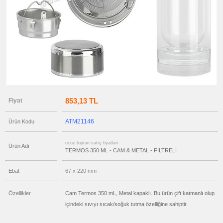
ucuz
toptan
satış
fiyatları
Termos
Bardak
-
Kupa
-
Mug
ucuz
toptan
satış
fiyatları
853,13 TL
Fiyat
Ajanda
&
Organizer
ATM21146
Ürün Kodu
ucuz
toptan
satış
ucuz toptan satış fiyatları
fiyatları
Ürün Adı
Geri
TERMOS 350 ML - CAM & METAL - FİLTRELİ
Dönüşümlü
Ürünler
Ebat
67 x 220 mm
ucuz
toptan
satış
fiyatları
Özellikler
Cam Termos 350 mL, Metal kapaklı. Bu ürün çift katmanlı olup
Anahtarlık
içindeki sıvıyı sıcak/soğuk tutma özelliğine sahiptir.
ucuz
toptan
satış