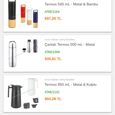
Termos 540 mL - Metal & Bambu
ucuz
toptan
satış
ATM21164
fiyatları
Kalem
697,20 TL
Seti
ucuz
toptan
satış
fiyatları
Kalemlik
ucuz toptan satış fiyatları
Çantalı Termos 500 mL - Metal
ucuz
toptan
satış
ATM21008
fiyatları
Kartvizitlik
545,81 TL
ucuz
toptan
satış
fiyatları
Radyo
ucuz toptan satış fiyatları
ucuz
Termos 850 mL - Metal & Kulplu
toptan
satış
fiyatları
ATM21142
Takvim
&
893,28 TL
Bloknot
ucuz
toptan
satış