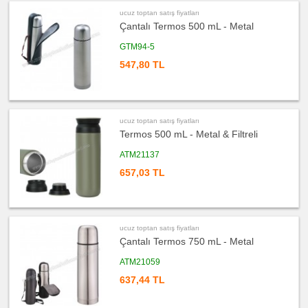
fiyatları
Bardak
ucuz toptan satış fiyatları
Altlığı
&
Çantalı Termos 500 mL - Metal
Para
Tabağı
GTM94-5
ucuz
547,80 TL
toptan
satış
fiyatları
Evrak
Çantası
&
Sekreter
Bloknot
ucuz toptan satış fiyatları
Termos 500 mL - Metal & Filtreli
ucuz
toptan
ATM21137
satış
fiyatları
Masa
657,03 TL
Seti
&
Sümen
Takımı
ucuz
toptan
ucuz toptan satış fiyatları
satış
Çantalı Termos 750 mL - Metal
fiyatları
Yapışkan
Notluk
ATM21059
Seti
&
637,44 TL
Not
Tutucu
ucuz