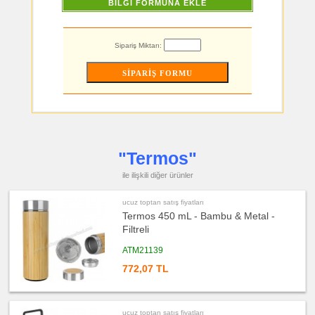
BİLGİ FORMUNA EKLE
Küllük
ucuz
toptan
satış
Sipariş Miktarı:
fiyatları
Masa
Çanta
Askısı
ucuz
toptan
satış
fiyatları
PowerBank
&
Şarj
Kablosu
"Termos"
ucuz
toptan
ile ilişkili diğer ürünler
satış
fiyatları
Flash
ucuz toptan satış fiyatları
Bellek
Termos 450 mL - Bambu & Metal -
ucuz
Filtreli
toptan
satış
fiyatları
ATM21139
Saat
772,07 TL
ucuz
toptan
satış
fiyatları
Kalem
ucuz toptan satış fiyatları