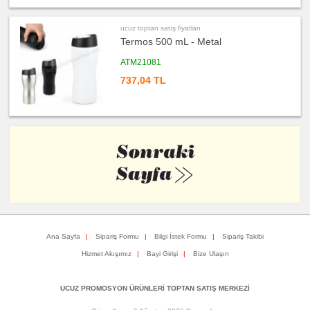
toptan
satış
fiyatları
ucuz toptan satış fiyatları
Bilgisayar
Aksesuarları
Termos 500 mL - Metal
ucuz
ATM21081
toptan
satış
737,04 TL
fiyatları
Diğer
Ürünler
Ana Sayfa
|
Sipariş Formu
|
Bilgi İstek Formu
|
Sipariş Takibi
Hizmet Akışımız
|
Bayi Girişi
|
Bize Ulaşın
UCUZ PROMOSYON ÜRÜNLERİ TOPTAN SATIŞ MERKEZİ