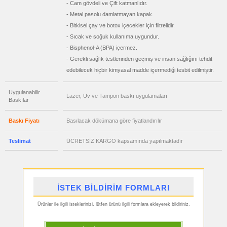
- Cam gövdeli ve Çift katmanlıdır.
fiyatları
Hesap
- Metal pasolu damlatmayan kapak.
Makinesi
- Bitkisel çay ve botox içecekler için filtrelidir.
ucuz
toptan
- Sıcak ve soğuk kullanıma uygundur.
satış
fiyatları
- Bisphenol-A (BPA) içermez.
Makyaj
Aynası
- Gerekli sağlık testlerinden geçmiş ve insan sağlığını tehdit
&
Manikür
edebilecek hiçbir kimyasal madde içermediği tesbit edilmiştir.
Seti
ucuz
Uygulanabilir
toptan
Lazer, Uv ve Tampon baskı uygulamaları
Baskılar
satış
fiyatları
Şerit
Metre
Baskı Fiyatı
Basılacak dökümana göre fiyatlandırılır
&
Mezura
Teslimat
ÜCRETSİZ KARGO kapsamında yapılmaktadır
ucuz
toptan
satış
fiyatları
Çakı
&
El
Feneri
İSTEK BİLDİRİM FORMLARI
ucuz
toptan
Ürünler ile ilgili isteklerinizi, lütfen ürünü ilgili formlara ekleyerek bildiriniz.
satış
fiyatları
Çakmak
&