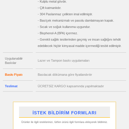
- Kulplu metal gövde.
fiyatları
Hesap
- Çift katmanlıdır.
Makinesi
- 304 Paslanmaz çelikten imal edilmiştir.
ucuz
toptan
- Bas/çek mekanizmalı ve pasolu damlatmayan kapak.
satış
fiyatları
- Sıcak ve soğuk kullanıma uygundur.
Makyaj
Aynası
- Bisphenol-A (BPA) içermez.
&
Manikür
- Gerekli sağlık testlerinden geçmiş ve insan sağlığını tehdit
Seti
edebilecek hiçbir kimyasal madde içermediği tesbit edilmiştir.
ucuz
toptan
satış
Uygulanabilir
fiyatları
Lazer ve Tampon baskı uygulamaları
Baskılar
Şerit
Metre
&
Mezura
Baskı Fiyatı
Basılacak dökümana göre fiyatlandırılır
ucuz
toptan
Teslimat
ÜCRETSİZ KARGO kapsamında yapılmaktadır
satış
fiyatları
Çakı
&
El
Feneri
ucuz
İSTEK BİLDİRİM FORMLARI
toptan
satış
fiyatları
Ürünler ile ilgili isteklerinizi, lütfen ürünü ilgili formlara ekleyerek bildiriniz.
Çakmak
&