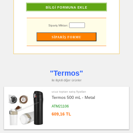
Küllük
BİLGİ FORMUNA EKLE
ucuz
toptan
satış
fiyatları
Masa
Sipariş Miktarı:
Çanta
Askısı
ucuz
toptan
satış
fiyatları
PowerBank
&
Şarj
Kablosu
ucuz
"Termos"
toptan
satış
fiyatları
ile ilişkili diğer ürünler
Flash
Bellek
ucuz toptan satış fiyatları
ucuz
Termos 500 mL - Metal
toptan
satış
fiyatları
ATM21106
Saat
609,16 TL
ucuz
toptan
satış
fiyatları
Kalem