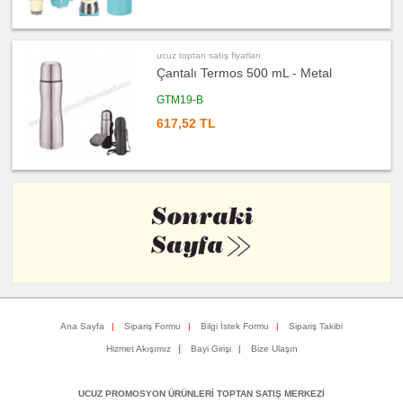
toptan
satış
fiyatları
Bilgisayar
Aksesuarları
ucuz toptan satış fiyatları
Çantalı Termos 500 mL - Metal
ucuz
toptan
satış
GTM19-B
fiyatları
Diğer
617,52 TL
Ürünler
Ana Sayfa
|
Sipariş Formu
|
Bilgi İstek Formu
|
Sipariş Takibi
Hizmet Akışımız
|
Bayi Girişi
|
Bize Ulaşın
UCUZ PROMOSYON ÜRÜNLERİ TOPTAN SATIŞ MERKEZİ