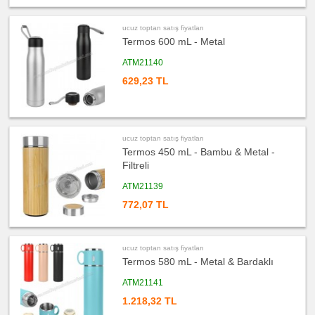
fiyatları
Bardak
Altlığı
&
ucuz toptan satış fiyatları
Para
Tabağı
Termos 600 mL - Metal
ucuz
ATM21140
toptan
satış
629,23 TL
fiyatları
Evrak
Çantası
&
Sekreter
Bloknot
ucuz toptan satış fiyatları
ucuz
toptan
Termos 450 mL - Bambu & Metal -
satış
Filtreli
fiyatları
Masa
Seti
ATM21139
&
Sümen
772,07 TL
Takımı
ucuz
toptan
satış
fiyatları
ucuz toptan satış fiyatları
Yapışkan
Termos 580 mL - Metal & Bardaklı
Notluk
Seti
&
ATM21141
Not
Tutucu
1.218,32 TL
ucuz