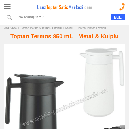
Ana Sayfa
Sipariş Formu
Bilgi İstek Formu
Ana Sayfa
›
Toptan Matara & Termos & Bardak Fiyatları
›
Toptan Termos Fiyatları
Toptan Termos 850 mL - Metal & Kulplu
Promosyon
Ürün
Grupları
ucuz
toptan
satış
fiyatları
Matara
&
Termos
&
Bardak
ucuz
toptan
satış
fiyatları
Matara
ucuz
toptan
satış
fiyatları
Termos