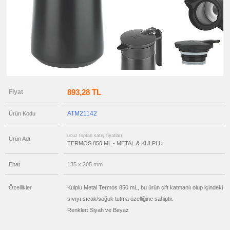
ucuz
toptan
satış
fiyatları
Termos
Bardak
-
Kupa
-
Mug
ucuz
toptan
893,28 TL
Fiyat
satış
fiyatları
Ajanda
&
ATM21142
Ürün Kodu
Organizer
ucuz
toptan
ucuz toptan satış fiyatları
Ürün Adı
satış
TERMOS 850 ML - METAL & KULPLU
fiyatları
Geri
Dönüşümlü
Ebat
135 x 205 mm
Ürünler
ucuz
toptan
Özellikler
Kulplu Metal Termos 850 mL, bu ürün çift katmanlı olup içindeki
satış
fiyatları
sıvıyı sıcak/soğuk tutma özelliğine sahiptir.
Anahtarlık
Renkler: Siyah ve Beyaz
ucuz
toptan
satış