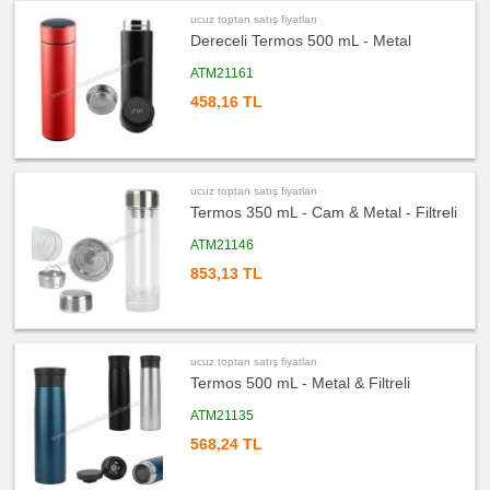
ucuz
ucuz toptan satış fiyatları
toptan
Dereceli Termos 500 mL - Metal
satış
fiyatları
Kalem
ATM21161
Seti
458,16 TL
ucuz
toptan
satış
fiyatları
Kalemlik
ucuz
ucuz toptan satış fiyatları
toptan
Termos 350 mL - Cam & Metal - Filtreli
satış
fiyatları
Kartvizitlik
ATM21146
ucuz
853,13 TL
toptan
satış
fiyatları
Radyo
ucuz
toptan
ucuz toptan satış fiyatları
satış
Termos 500 mL - Metal & Filtreli
fiyatları
Takvim
&
ATM21135
Bloknot
568,24 TL
ucuz
toptan
satış